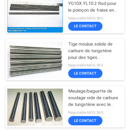
YG10X YL10.2 Rod pour
le poinçon de fraise en
bout et de perceuse
Négociable MOQ:5KG
LE CONTACT
Tige moulue solide de
carbure de tungstène
pour des tiges
d'endmill/carbure
Négociable MOQ:5KG
cimenté
LE CONTACT
Meulage/baguette de
soudage vide de carbure
de tungstène avec le
submicron
Négociable MOQ:5KG
LE CONTACT