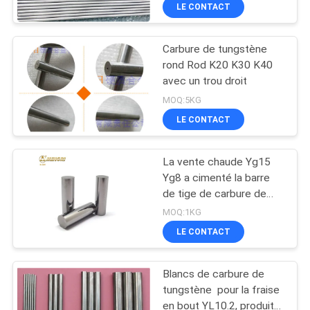
LE CONTACT
CONTRÔLE
Carbure de tungstène
DE
rond Rod K20 K30 K40
QUALITÉ
avec un trou droit
MOQ:5KG
CONTACTEZ-
LE CONTACT
NOUS
La vente chaude Yg15
Yg8 a cimenté la barre
NOUVELLES
de tige de carbure de
tungstène
MOQ:1KG
DEMANDEZ
LE CONTACT
UNE
Blancs de carbure de
CITATION
tungstène pour la fraise
en bout YL10.2, produits