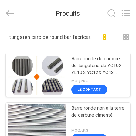
2026
Zhuzhou
Mingri
Produits
Cemented
Carbide
Co.,
Ltd..
All
MAISON
Rights
tungsten carbide round bar fabrication en ligne
Reserved.
PRODUITS
Barre ronde de carbure
de tungstène de YG10X
AU
YL10.2 YG12X YG13
SUJET
YG15 pour des bavures
MOQ:5KG
DE
LE CONTACT
NOUS
Barre ronde non à la terre
de carbure cimenté
VISITE
D'USINE
MOQ:5KG