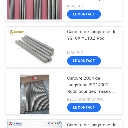
de carbure cimenté
PLAN
MOQ:5KG
LE CONTACT
DU
SITE
Carbure de tungstène de
YG10X YL10.2 Rod
PRIVACY
POLICY
MOQ:5KG
LE CONTACT
Carbure 2004 de
tungstène ISO14001
Rods pour des fraises en
bout, outils au carbure
Négociable MOQ:10Kg
solides
LE CONTACT
Carbure de tungstène de