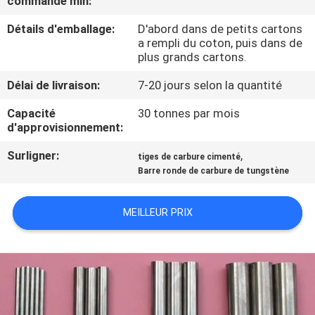
commande min:
Détails d'emballage:
D'abord dans de petits cartons
CONTRÔLE
a rempli du coton, puis dans de
DE
plus grands cartons.
QUALITÉ
Délai de livraison:
7-20 jours selon la quantité
Capacité
30 tonnes par mois
CONTACTEZ-
d'approvisionnement:
NOUS
Surligner:
,
tiges de carbure cimenté
Barre ronde de carbure de tungstène
NOUVELLES
MEILLEUR PRIX
DEMANDEZ
UNE
CITATION