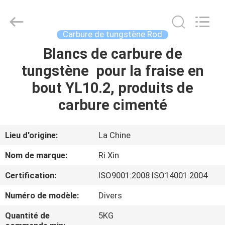
2026
Zhuzhou
Mingri
Cemented
Carbide
Carbure de tungstène Rod
Co.,
Ltd..
All
Blancs de carbure de
MAISON
Rights
Reserved.
tungstène pour la fraise en
PRODUITS
bout YL10.2, produits de
carbure cimenté
AU
SUJET
Lieu d'origine:
La Chine
DE
Nom de marque:
Ri Xin
NOUS
Certification:
ISO9001:2008 ISO14001:2004
Numéro de modèle:
Divers
VISITE
D'USINE
Quantité de
5KG