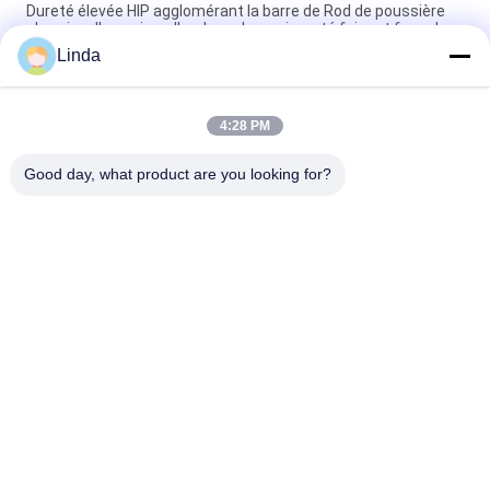
Dureté élevée HIP agglomérant la barre de Rod de poussière
abrasive d'en cuivre d'or de carbure cimenté faisant face dur
Linda
Outils de coupe durs de barre d'alliage de Rod Grade Round
Welding Solid de carbure cimenté d'OIN
4:28 PM
La barre de Rod Polished Round Welding Brazing de carbure de
tungstène de catégorie de YG10X usine courant
Good day, what product are you looking for?
Catégories populaires
Tous
Le Carbure De 
Bandes De Carbure 
Tungstène Meurent
De Tungstène
Plat De Carbure De 
Goujons De Carbure 
Tungstène
De Tungstène Pour 
HPGR
Lame De Coupeur 
Carbure De 
De Carbure De 
Tungstène Rod
Tungstène
Le Carbure De 
Astuces De Carbure 