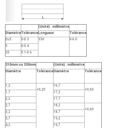
(Unité) : millimètre
Diamètre
Tolérance
Longueur
Tolérance
D≤5
0-0.3
330
0-6.0
5
0-0.4
20
0.1-0.6
310mm ou 330mm
(Unité) : millimètre
Diamètre
Tolérance
Diamètre
Tolérance
1,2
16,7
+0,20
+0,50
1,7
17,2
2,2
17,7
2,7
18,2
+0,60
3,2
18,7
3,7
19,2
4,2
19,7