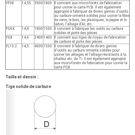
YF08
14,55
3900
1800
Il convient aux micro-forets de fabrication
pour usiner la carte PCB. Il est également
approprié à fabriquer de divers genres d'outils
au carbure cimenté solides pour usiner la fibre
de verre, le bois, les plastiques, le papier et le
laiton, l'alliage d'Al, etc.
YG6X
14,8
1800
1550
Il convient à fabriquer les outils au carbure
solides et porte des pièces.
YG8
14,6
2400
1400
Il convient aux tiges de noyau de fabrication
de carbure et porte des pièces.
YL10.2
14,5
4000
1550
Il convient à fabriquer de divers genres
d'outils au carbure cimenté solides pour
usiner les alliages et l'alliage résistants à la
chaleur etc. de Ti. Il est également approprié
aux micro-forets de fabrication pour usiner la
carte PCB.
Taille et dessin :
Tige solide de carbure