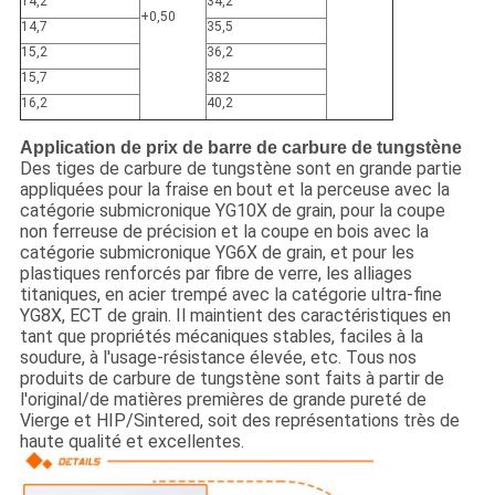
14,2
34,2
+0,50
14,7
35,5
15,2
36,2
15,7
382
16,2
40,2
Application de prix de barre de carbure de tungstène
Des tiges de carbure de tungstène sont en grande partie
appliquées pour la fraise en bout et la perceuse avec la
catégorie submicronique YG10X de grain, pour la coupe
non ferreuse de précision et la coupe en bois avec la
catégorie submicronique YG6X de grain, et pour les
plastiques renforcés par fibre de verre, les alliages
titaniques, en acier trempé avec la catégorie ultra-fine
YG8X, ECT de grain. Il maintient des caractéristiques en
tant que propriétés mécaniques stables, faciles à la
soudure, à l'usage-résistance élevée, etc. Tous nos
produits de carbure de tungstène sont faits à partir de
l'original/de matières premières de grande pureté de
Vierge et HIP/Sintered, soit des représentations très de
haute qualité et excellentes.