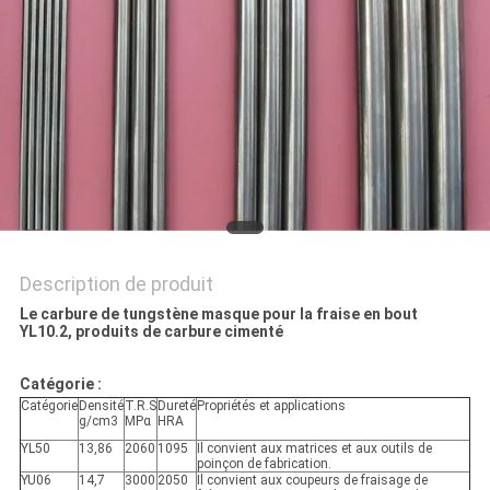
PLAN
DU
SITE
PRIVACY
POLICY
Description de produit
Le carbure de tungstène masque pour la fraise en bout
YL10.2, produits de carbure cimenté
Catégorie :
Catégorie
Densité
T.R.S
Dureté
Propriétés et applications
g/cm3
MPα
HRA
YL50
13,86
2060
1095
Il convient aux matrices et aux outils de
poinçon de fabrication.
YU06
14,7
3000
2050
Il convient aux coupeurs de fraisage de