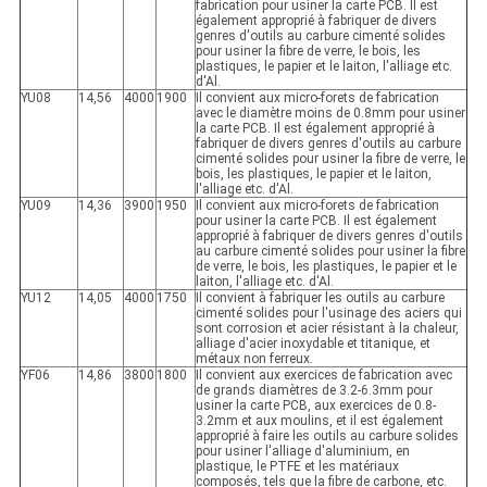
fabrication pour usiner la carte PCB. Il est
également approprié à fabriquer de divers
genres d'outils au carbure cimenté solides
pour usiner la fibre de verre, le bois, les
plastiques, le papier et le laiton, l'alliage etc.
d'Al.
YU08
14,56
4000
1900
Il convient aux micro-forets de fabrication
avec le diamètre moins de 0.8mm pour usiner
la carte PCB. Il est également approprié à
fabriquer de divers genres d'outils au carbure
cimenté solides pour usiner la fibre de verre, le
bois, les plastiques, le papier et le laiton,
l'alliage etc. d'Al.
YU09
14,36
3900
1950
Il convient aux micro-forets de fabrication
pour usiner la carte PCB. Il est également
approprié à fabriquer de divers genres d'outils
au carbure cimenté solides pour usiner la fibre
de verre, le bois, les plastiques, le papier et le
laiton, l'alliage etc. d'Al.
YU12
14,05
4000
1750
Il convient à fabriquer les outils au carbure
cimenté solides pour l'usinage des aciers qui
sont corrosion et acier résistant à la chaleur,
alliage d'acier inoxydable et titanique, et
métaux non ferreux.
YF06
14,86
3800
1800
Il convient aux exercices de fabrication avec
de grands diamètres de 3.2-6.3mm pour
usiner la carte PCB, aux exercices de 0.8-
3.2mm et aux moulins, et il est également
approprié à faire les outils au carbure solides
pour usiner l'alliage d'aluminium, en
plastique, le PTFE et les matériaux
composés, tels que la fibre de carbone, etc.