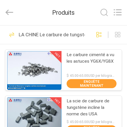
2026
Zhuzhou
Mingri
Produits
Cemented
Carbide
Co.,
Ltd..
All
MAISON
166
Rights
LA CHINE Le carbure de tungstène a vu des astuce
Reserved.
le carbure de
PRODUITS
tungstène meurent
HOT
Le carbure cimenté a vu
les astuces YG6X/YG8X
AU
SUJET
$ 45.00-65.00USD per kilogram MOQ:10Kg
ENQUÊTE
DE
MAINTENANT
93
NOUS
Bandes de carbure
HOT
La scie de carbure de
tungstène incline la
VISITE
de tungstène
norme des USA
D'USINE
$ 45.00-65.00USD per kilogram MOQ:10Kg