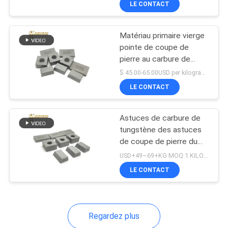
LE CONTACT
39
dimensions de précision
Coupeur de bouclier
Matériau primaire vierge
pointe de coupe de
pierre au carbure de
tungstène SS10 pour
$ 45.00-65.00USD per kilogram MOQ:10KG
une longue durée de vie
LE CONTACT
et des propriétés stables
de qualité YG10C
68
Astuces de carbure de
tungstène des astuces
Insertions de
de coupe de pierre du
carbure 20*12*3 ou
carbure de
USD+49~69+KG MOQ:1 KILOGRAMME
15*10*5 SS10
LE CONTACT
tungstène
Regardez plus
28