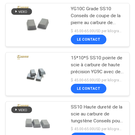
YG10C Grade SS10
36
Conseils de coupe de la
Anneau de carbure
pierre au carbure de
tungstène pour une
$ 45.00-65.00USD per kilogram MOQ:10KG
de tungstène
dureté élevée en Egypte
LE CONTACT
et en Libye HRA 87-90.5
15*10*5 SS10 pointe de
scie à carbure de haute
précision YG9C avec des
62
dimensions précises et
$ 45.00-65.00USD per kilogram MOQ:10KG
Boutons de carbure
une bonne précision de
LE CONTACT
taille
de tungstène
SS10 Haute dureté de la
scie au carbure de
tungstène Conseils pour
couper la pierre Bon
$ 45.00-65.00USD per kilogram MOQ:10KG
poids de l'unité et les