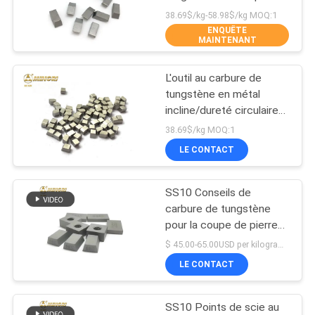
des outils de coupe de
PLAN
38.69$/kg-58.98$/kg MOQ:1
lame de scies de bois
ENQUÊTE
DU
MAINTENANT
dur
116
SITE
Lame de coupeur de
L'outil au carbure de
tungstène en métal
carbure de
PRIVACY
incline/dureté circulaire
de la coupe 94 HRA de
tungstène
POLICY
38.69$/kg MOQ:1
scie
LE CONTACT
SS10 Conseils de
44
carbure de tungstène
Carbure de
pour la coupe de pierre
résistant à l'usure lames
$ 45.00-65.00USD per kilogram MOQ:10KG
tungstène Rod
de scie Widia OEM
LE CONTACT
personnalisation pièces
d'outil électrique
SS10 Points de scie au