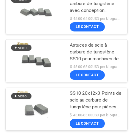
carbure de tungstène
avec conception
97
personnalisée ou
$ 45.00-65.00USD per kilogram MOQ:10KG
standard
Le carbure de
LE CONTACT
tungstène a vu des
Astuces de scie à
astuces
carbure de tungstène
SS10 pour machines de
coupe de pierre
$ 45.00-65.00USD per kilogram MOQ:10KG
LE CONTACT
58
astuces de carbure
SS10 20x12x3 Points de
scie au carbure de
de tungstène
tungstène pour pièces
d'outils électriques et
$ 45.00-65.00USD per kilogram MOQ:10KG
coupe de grès
LE CONTACT