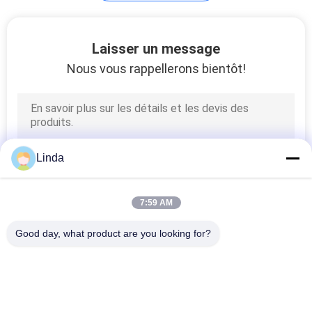
Astuces soudées
Laisser un message
par carbure
Nous vous rappellerons bientôt!
18
Linda
Carbure de
tungstène fait sur
7:59 AM
commande
Good day, what product are you looking for?
Catégories populaires
Tous
29
Le Carbure De 
Bandes De Carbure 