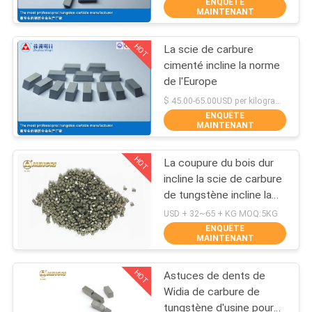
ENQUÊTE
MAINTENANT
CONTRÔLE
HOT
La scie de carbure
DE
81
cimenté incline la norme
QUALITÉ
de l'Europe
Plat de carbure de
$ 45.00-65.00USD per kilogram MOQ:10Kg
tungstène
ENQUÊTE
CONTACTEZ-
MAINTENANT
NOUS
HOT
La coupure du bois dur
incline la scie de carbure
NOUVELLES
de tungstène incline la
77
haute performance
USD + 32~65 + KG MOQ:5KG
ENQUÊTE
Goujons de carbure
DEMANDEZ
MAINTENANT
UNE
de tungstène pour
HOT
Astuces de dents de
CITATION
HPGR
Widia de carbure de
tungstène d'usine pour