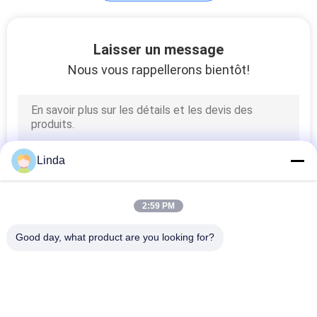
Astuces soudées
Laisser un message
par carbure
Nous vous rappellerons bientôt!
18
Linda
Carbure de
tungstène fait sur
2:59 PM
commande
Good day, what product are you looking for?
Catégories populaires
Tous
29
Le Carbure De 
Bandes De Carbure 