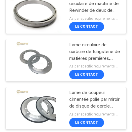
circulaire de machine de
Rewinder de deux de
97
comité technique
As per specific requirements MOQ:5PCS
d'anneau de carbure de
Le carbure de
LE CONTACT
disque couteaux de
tungstène a vu des
coupeur
Lame circulaire de
astuces
carbure de tungstène de
matières premières,
outils de coupe de
As per specific requirements MOQ:2pcs
carbure de tungstène
LE CONTACT
58
astuces de carbure
Lame de coupeur
cimentée polie par miroir
de tungstène
de disque de cercle
d'outils au carbure de
As per specific requirements MOQ:2pcs
tungstène pour couper le
LE CONTACT
papier