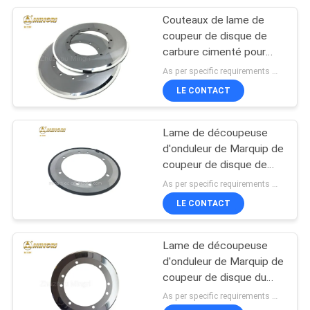
Couteaux de lame de
36
coupeur de disque de
Anneau de carbure
carbure cimenté pour
couper le panneau de
As per specific requirements MOQ:5PCS
de tungstène
silicate de fibre
LE CONTACT
Lame de découpeuse
d'onduleur de Marquip de
coupeur de disque de
62
carbure de tungstène
As per specific requirements MOQ:5PCS
Boutons de carbure
260 x 168,3 x 1,2
LE CONTACT
de tungstène
Lame de découpeuse
d'onduleur de Marquip de
coupeur de disque du
carbure 260 x 168,3 x 1,1
As per specific requirements MOQ:5PCS
cimenté coupant le