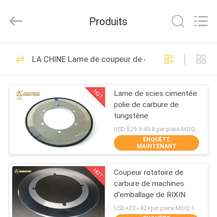
2026
Zhuzhou
Mingri
Produits
Cemented
Carbide
Co.,
Ltd..
All
MAISON
166
Rights
LA CHINE Lame de coupeur de carbure de tungstè
Reserved.
le carbure de
PRODUITS
tungstène meurent
HOT
Lame de scies cimentée
polie de carbure de
AU
tungstène
SUJET
USD $29.9-45.8 per piece MOQ:1 morceau
ENQUÊTE
DE
MAINTENANT
93
NOUS
Bandes de carbure
HOT
Coupeur rotatoire de
carbure de machines
VISITE
de tungstène
d'emballage de RIXIN
D'USINE
USD+23~42+per piece MOQ:1 morceau