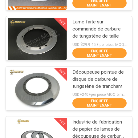
ENQUÊTE
MAINTENANT
CONTRÔLE
HOT
Lame faite sur
DE
81
commande de carbure
QUALITÉ
de tungstène de taille
Plat de carbure de
USD $29.9-45.8 per piece MOQ:1 morceau
tungstène
ENQUÊTE
CONTACTEZ-
MAINTENANT
NOUS
HOT
Découpeuse pointue de
disque de carbure de
NOUVELLES
tungstène de tranchant
77
USD+240+per piece MOQ:5 morceaux
ENQUÊTE
Goujons de carbure
DEMANDEZ
MAINTENANT
UNE
de tungstène pour
HOT
Industrie de fabrication
CITATION
HPGR
de papier de lames de
découpeuse de carbure