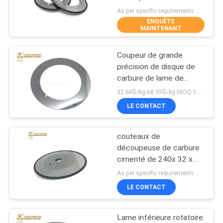
de tungstène coupe de
PLAN
As per specific requirements MOQ:2pcs
papier ondulée
ENQUÊTE
DU
MAINTENANT
116
SITE
Lame de coupeur de
Coupeur de grande
précision de disque de
carbure de
PRIVACY
carbure de lame de
découpeuse de comité
tungstène
POLICY
32.68$/kg-68.59$/kg MOQ:1 KG
technique pour la
LE CONTACT
machine de fente de
cuivre d'aluminium
couteaux de
44
découpeuse de carbure
Carbure de
cimenté de 240x 32 x
1,2 pour le papier ondulé
As per specific requirements MOQ:5PCS
tungstène Rod
LE CONTACT
Lame inférieure rotatoire