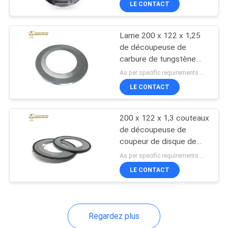
LE CONTACT
39
papier
Coupeur de bouclier
Lame 200 x 122 x 1,25
de découpeuse de
carbure de tungstène
fendant des couteaux
As per specific requirements MOQ:5PCS
pour le papier ondulé
LE CONTACT
68
200 x 122 x 1,3 couteaux
de découpeuse de
Insertions de
coupeur de disque de
carbure cimenté pour le
carbure de
As per specific requirements MOQ:5PCS
papier ondulé
LE CONTACT
tungstène
Regardez plus
28