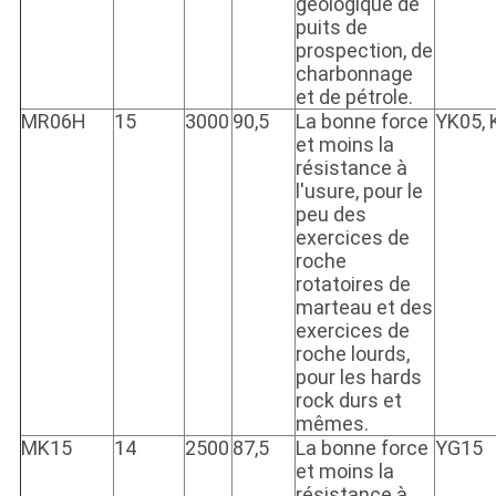
géologique de
puits de
prospection, de
charbonnage
et de pétrole.
MR06H
15
3000
90,5
La bonne force
YK05,
et moins la
résistance à
l'usure, pour le
peu des
exercices de
roche
rotatoires de
marteau et des
exercices de
roche lourds,
pour les hards
rock durs et
mêmes.
MK15
14
2500
87,5
La bonne force
YG15
et moins la
résistance à