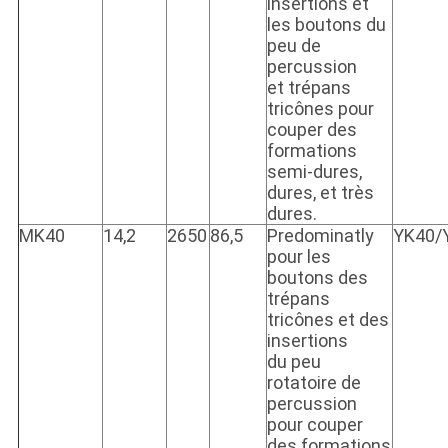
insertions et
les boutons du
peu de
percussion
et trépans
tricônes pour
couper des
formations
semi-dures,
dures, et très
dures.
MK40
14,2
2650
86,5
Predominatly
YK40/
pour les
boutons des
trépans
tricônes et des
insertions
du peu
rotatoire de
percussion
pour couper
des formations