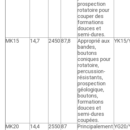
prospection
rotatoire pour
couper des
formations
douces et
semi-dures.
MK15
14,7
2450
87,8
Approprié aux
YK15/
bandes,
boutons
coniques pour
rotatoire,
percussion-
résistants,
prospection
géologique,
boutons,
formations
douces et
semi-dures
coupées.
MK20
14,4
2550
87
Principalement
YG20/