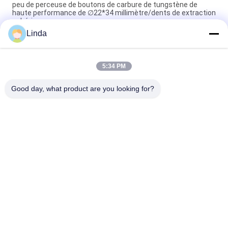
peu de perceuse de boutons de carbure de tungstène de
haute performance de ∅22*34 millimètre/dents de extraction
sphériques
Linda
Insertion outil par pastilles de carbure de tungstène de Dth
pour le matériel dur de perceuse de charbonnage
5:34 PM
peu principal rond d'astuces d'insertion de bouton de carbure
de tungstène pour le mien de MK4-MK60
Good day, what product are you looking for?
Catégories populaires
Tous
Le Carbure De 
Bandes De Carbure 
Tungstène Meurent
De Tungstène
Plat De Carbure De 
Goujons De Carbure 
Tungstène
De Tungstène Pour 
HPGR
Lame De Coupeur 
Carbure De 
De Carbure De 
Tungstène Rod
Tungstène