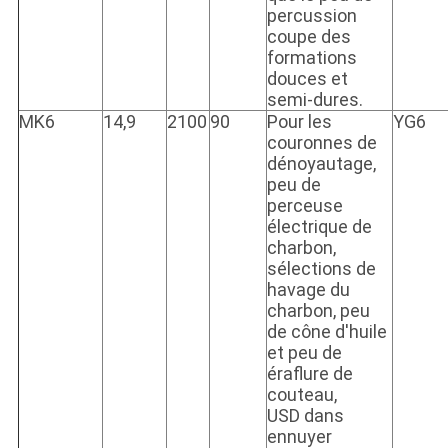
percussion
coupe des
formations
douces et
semi-dures.
MK6
14,9
2100
90
Pour les
YG6
couronnes de
dénoyautage,
peu de
perceuse
électrique de
charbon,
sélections de
havage du
charbon, peu
de cône d'huile
et peu de
éraflure de
couteau,
USD dans
ennuyer