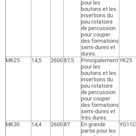
pour les
boutons et les
insertions du
peu rotatoire
de percussion
pour couper
des formations
semi-dures et
dures.
MK25
14,5
2600
87,5
Principalement
YK25
pour les
boutons et les
insertions du
peu rotatoire
de percussion
pour couper
des formations
semi-dures et
très dures.
MK30
14,4
2600
87
En grande
YG11C
partie pour les