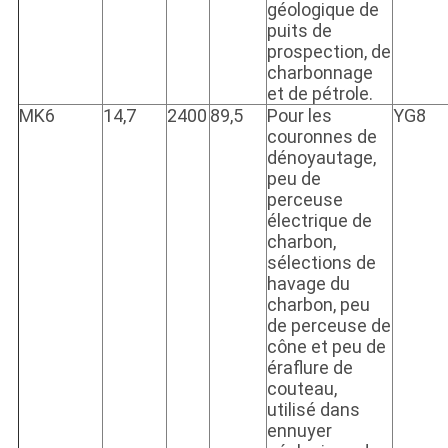
géologique de
puits de
prospection, de
charbonnage
et de pétrole.
MK6
14,7
2400
89,5
Pour les
YG8
couronnes de
dénoyautage,
peu de
perceuse
électrique de
charbon,
sélections de
havage du
charbon, peu
de perceuse de
cône et peu de
éraflure de
couteau,
utilisé dans
ennuyer