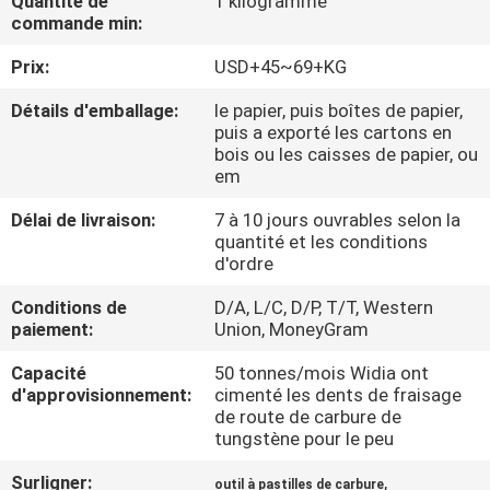
Quantité de
1 kilogramme
commande min:
CONTRÔLE
Prix:
USD+45~69+KG
DE
Détails d'emballage:
le papier, puis boîtes de papier,
QUALITÉ
puis a exporté les cartons en
bois ou les caisses de papier, ou
em
CONTACTEZ-
Délai de livraison:
7 à 10 jours ouvrables selon la
NOUS
quantité et les conditions
d'ordre
NOUVELLES
Conditions de
D/A, L/C, D/P, T/T, Western
paiement:
Union, MoneyGram
DEMANDEZ
Capacité
50 tonnes/mois Widia ont
d'approvisionnement:
cimenté les dents de fraisage
UNE
de route de carbure de
tungstène pour le peu
CITATION
Surligner:
,
outil à pastilles de carbure