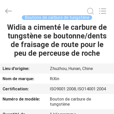
2026
Zhuzhou
Mingri
Cemented
Carbide
Boutons de carbure de tungstène
Co.,
Ltd..
All
Widia a cimenté le carbure de
MAISON
Rights
Reserved.
tungstène se boutonne/dents
PRODUITS
de fraisage de route pour le
peu de perceuse de roche
AU
SUJET
Lieu d'origine:
Zhuzhou, Hunan, Chine
DE
Nom de marque:
RiXin
NOUS
Certification:
ISO9001:2008; ISO14001:2004
Numéro de modèle:
Bouton de carbure de
VISITE
tungstène
D'USINE