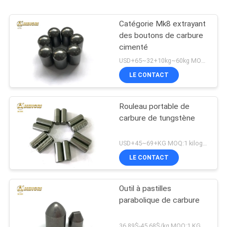
Catégorie Mk8 extrayant
des boutons de carbure
cimenté
USD+65~32+10kg~60kg MOQ:5KG
LE CONTACT
Rouleau portable de
carbure de tungstène
USD+45~69+KG MOQ:1 kilogramme
LE CONTACT
Outil à pastilles
parabolique de carbure
36.89$-45.68$/kg MOQ:1 KG