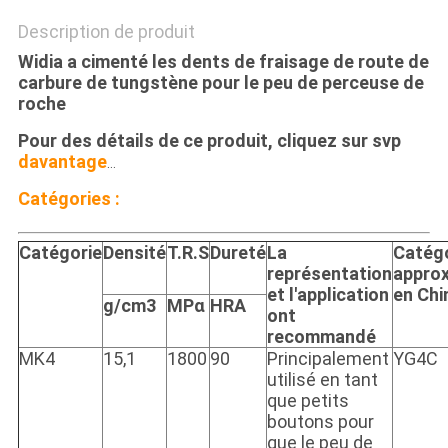
Description de produit
Widia a cimenté les dents de fraisage de route de
carbure de tungstène pour le peu de perceuse de
roche
Pour des détails de ce produit, cliquez sur svp
davantage
…
Catégories :
Catégorie
Densité
T.R.S
Dureté
La
Catég
représentation
approx
et l'application
en Chi
g/cm3
MPα
HRA
ont
recommandé
MK4
15,1
1800
90
Principalement
YG4C
utilisé en tant
que petits
boutons pour
que le peu de