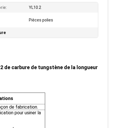
rie:
YL10.2
Pièces polies
ure
0.2 de carbure de tungstène de la longueur
cations
nçon de fabrication.
cation pour usiner la