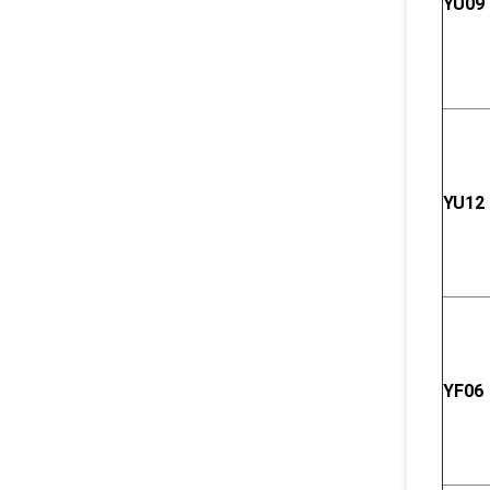
YU09
YU12
YF06