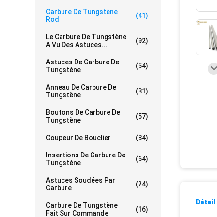
Carbure De Tungstène
(41)
Rod
Le Carbure De Tungstène
(92)
A Vu Des Astuces...
Astuces De Carbure De
(54)
Tungstène
Anneau De Carbure De
(31)
Tungstène
Boutons De Carbure De
(57)
Tungstène
Coupeur De Bouclier
(34)
Insertions De Carbure De
(64)
Tungstène
Astuces Soudées Par
(24)
Carbure
Détail
Carbure De Tungstène
(16)
Fait Sur Commande