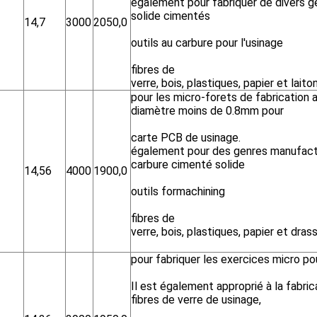
également pour fabriquer de divers g
solide cimentés
14,7
3000
2050,0
outils au carbure pour l'usinage
fibres de
verre, bois, plastiques, papier et laiton,
pour les micro-forets de fabrication 
diamètre moins de 0.8mm pour
carte PCB de usinage.
également pour des genres manufact
carbure cimenté solide
14,56
4000
1900,0
outils formachining
fibres de
verre, bois, plastiques, papier et drass,
pour fabriquer les exercices micro pou
Il est également approprié à la fabric
fibres de verre de usinage,