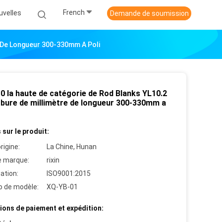
French
uvelles
Demande de soumission
e De Longueur 300-330mm A Poli
0 la haute de catégorie de Rod Blanks YL10.2
rbure de millimètre de longueur 300-330mm a
 sur le produit:
rigine:
La Chine, Hunan
 marque:
rixin
cation:
ISO9001:2015
 de modèle:
XQ-YB-01
ions de paiement et expédition: