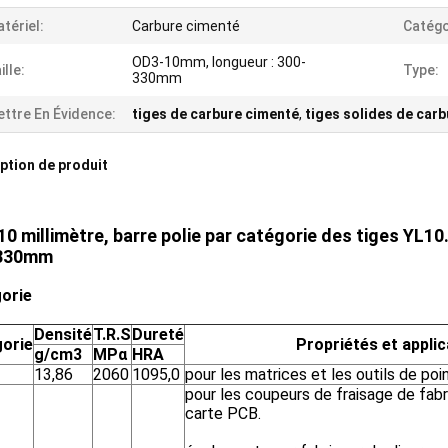
tériel:
Carbure cimenté
Catégo
OD3-10mm, longueur : 300-
ille:
Type:
330mm
ttre En Évidence:
tiges de carbure cimenté
,
tiges solides de carb
ption de produit
0 millimètre, barre polie par catégorie des tiges YL1
330mm
orie
Densité
T.R.S
Dureté
orie
Propriétés et appli
g/cm3
MPα
HRA
13,86
2060
1095,0
pour les matrices et les outils de poi
pour les coupeurs de fraisage de fabri
carte PCB.