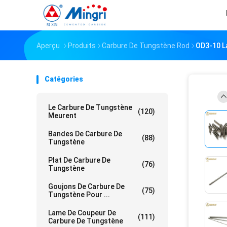
Aperçu
Produits
Carbure De Tungstène Rod
OD3-10 L
Catégories
Le Carbure De Tungstène
(120)
Meurent
Bandes De Carbure De
(88)
Tungstène
Plat De Carbure De
(76)
Tungstène
Goujons De Carbure De
(75)
Tungstène Pour ...
Lame De Coupeur De
(111)
Carbure De Tungstène