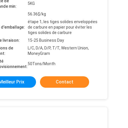
té de
5KG
nde min:
56.36$/kg
étape 1, les tiges solides enveloppées
s d'emballage:
de carbure en papier pour éviter les
tiges solides de carbure
e livraison:
15-25 Business Day
ions de
L/C, D/A, D/P, T/T, Western Union,
nt:
MoneyGram
té
50Tons/Month
ovisionnement:
Meilleur Prix
Contact