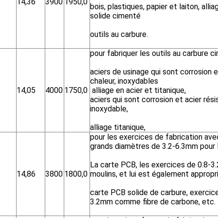
14,36
3900
1950,0
bois, plastiques, papier et laiton, alli
solide cimenté
outils au carbure.
pour fabriquer les outils au carbure c
aciers de usinage qui sont corrosion et
chaleur, inoxydables
14,05
4000
1750,0
alliage en acier et titanique,
aciers qui sont corrosion et acier résis
inoxydable,
alliage titanique,
pour les exercices de fabrication ave
grands diamètres de 3.2-6.3mm pour l
La carte PCB, les exercices de 0.8-3
14,86
3800
1800,0
moulins, et lui est également appropri
carte PCB solide de carbure, exercic
3.2mm comme fibre de carbone, etc.