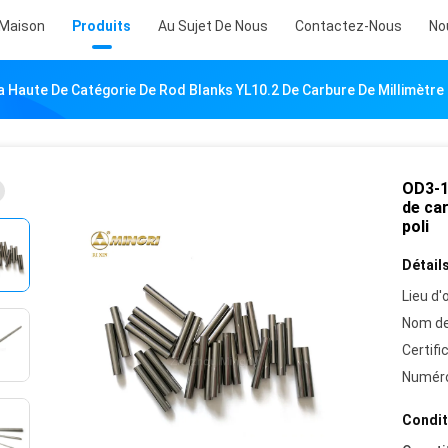
Maison
Produits
Au Sujet De Nous
Contactez-Nous
No
a Haute De Catégorie De Rod Blanks YL10.2 De Carbure De Millimètr
OD3-1
de ca
poli
Détails
Lieu d'o
Nom de
Certifi
Numéro
Condit