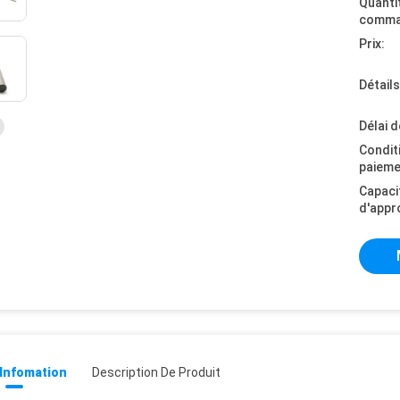
Quanti
comma
Prix:
Détail
Délai d
Condit
paieme
Capaci
d'appr
 Infomation
Description De Produit