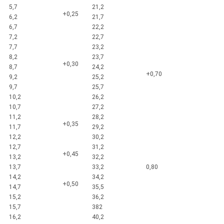
5,7
21,2
+0,25
6,2
21,7
6,7
22,2
7,2
22,7
7,7
23,2
8,2
23,7
+0,30
8,7
24,2
+0,70
9,2
25,2
9,7
25,7
10,2
26,2
10,7
27,2
11,2
28,2
+0,35
11,7
29,2
12,2
30,2
12,7
31,2
+0,45
13,2
32,2
13,7
33,2
0,80
14,2
34,2
+0,50
14,7
35,5
15,2
36,2
15,7
382
16,2
40,2