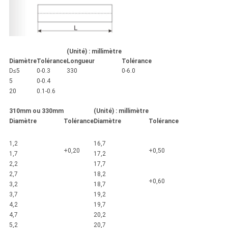
(Unité) : millimètre
Diamètre
Tolérance
Longueur
Tolérance
D≤5
0-0.3
330
0-6.0
5
0-0.4
20
0.1-0.6
310mm ou 330mm
(Unité) : millimètre
Diamètre
Tolérance
Diamètre
Tolérance
1,2
16,7
+0,20
+0,50
1,7
17,2
2,2
17,7
2,7
18,2
+0,60
3,2
18,7
3,7
19,2
4,2
19,7
4,7
20,2
5,2
20,7