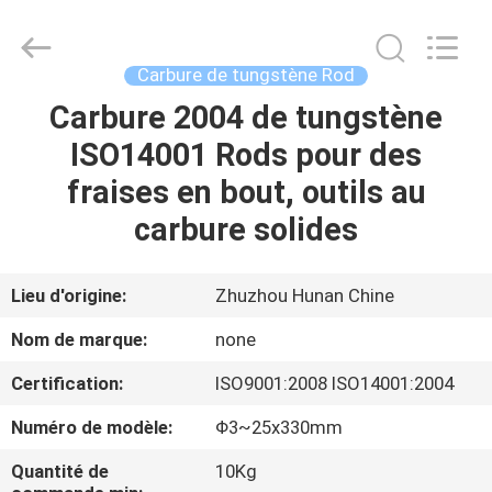
2026
Zhuzhou
Mingri
Cemented
Carbide
Carbure de tungstène Rod
Co.,
Ltd..
All
Carbure 2004 de tungstène
MAISON
Rights
Reserved.
ISO14001 Rods pour des
PRODUITS
fraises en bout, outils au
carbure solides
AU
SUJET
Lieu d'origine:
Zhuzhou Hunan Chine
DE
Nom de marque:
none
NOUS
Certification:
ISO9001:2008 ISO14001:2004
Numéro de modèle:
Φ3~25x330mm
VISITE
D'USINE
Quantité de
10Kg