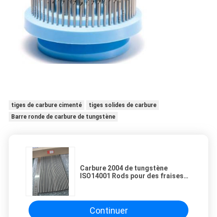
tiges de carbure cimenté
tiges solides de carbure
Barre ronde de carbure de tungstène
Carbure 2004 de tungstène
ISO14001 Rods pour des fraises
en bout, outils au carbure solides
Continuer