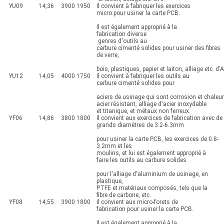
YU09
14,36
3900
1950
Il convient à fabriquer les exercices
micro pour usiner la carte PCB.
Il est également approprié à la
fabrication diverse
genres d'outils au
carbure cimenté solides pour usiner des fibres
de verre,
bois, plastiques, papier et laiton, alliage etc. d'A
YU12
14,05
4000
1750
Il convient à fabriquer les outils au
carbure cimenté solides pour
aciers de usinage qui sont corrosion et chaleur
acier résistant, alliage d'acier inoxydable
et titanique, et métaux non ferreux.
YF06
14,86
3800
1800
Il convient aux exercices de fabrication avec de
grands diamètres de 3.2-6.3mm
pour usiner la carte PCB, les exercices de 0.8-
3.2mm et les
moulins, et lui est également approprié à
faire les outils au carbure solides
pour l'alliage d'aluminium de usinage, en
plastique,
PTFE et matériaux composés, tels que la
fibre de carbone, etc.
YF08
14,55
3900
1800
Il convient aux micro-forets de
fabrication pour usiner la carte PCB.
Il est également approprié à la