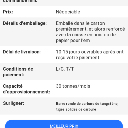
commande min:
Prix:
Négociable
CONTRÔLE
DE
Détails d'emballage:
Emballé dans le carton
premièrement, et alors renforcé
QUALITÉ
avec la caisse en bois ou de
papier pour l'em
CONTACTEZ-
Délai de livraison:
10-15 jours ouvrables après ont
reçu votre paiement
NOUS
Conditions de
L/C, T/T
paiement:
NOUVELLES
Capacité
30 tonnes/mois
d'approvisionnement:
DEMANDEZ
Surligner:
,
Barre ronde de carbure de tungstène
UNE
tiges solides de carbure
CITATION
MEILLEUR PRIX