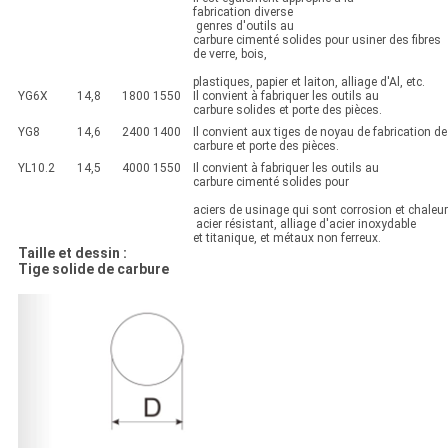
fabrication diverse
genres d'outils au
carbure cimenté solides pour usiner des fibres
de verre, bois,
plastiques, papier et laiton, alliage d'Al, etc.
YG6X
14,8
1800
1550
Il convient à fabriquer les outils au
carbure solides et porte des pièces.
YG8
14,6
2400
1400
Il convient aux tiges de noyau de fabrication de
carbure et porte des pièces.
YL10.2
14,5
4000
1550
Il convient à fabriquer les outils au
carbure cimenté solides pour
aciers de usinage qui sont corrosion et chaleur
acier résistant, alliage d'acier inoxydable
et titanique, et métaux non ferreux.
Taille et dessin :
Tige solide de carbure