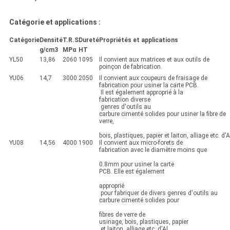
Catégorie et applications :
Catégorie
Densité
T.R.S
Dureté
Propriétés et applications
g/cm3
MPα
HT
YL50
13,86
2060
1095
Il convient aux matrices et aux outils de
poinçon de fabrication.
YU06
14,7
3000
2050
Il convient aux coupeurs de fraisage de
fabrication pour usiner la carte PCB.
Il est également approprié à la
fabrication diverse
genres d'outils au
carbure cimenté solides pour usiner la fibre de
verre,
bois, plastiques, papier et laiton, alliage etc. d'A
YU08
14,56
4000
1900
Il convient aux micro-forets de
fabrication avec le diamètre moins que
0.8mm pour usiner la carte
PCB. Elle est également
approprié
pour fabriquer de divers genres d'outils au
carbure cimenté solides pour
fibres de verre de
usinage, bois, plastiques, papier
et laiton, alliage etc. d'Al.