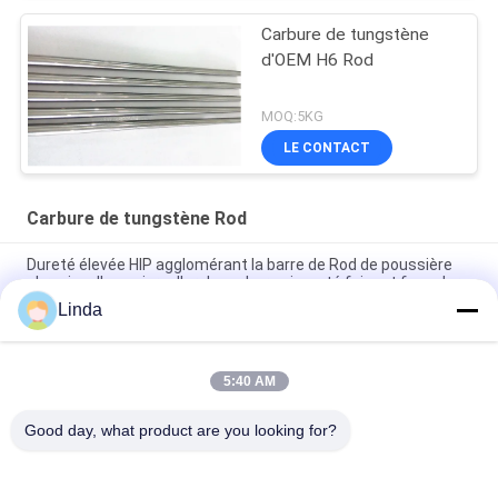
Carbure de tungstène
d'OEM H6 Rod
MOQ:5KG
LE CONTACT
Carbure de tungstène Rod
Dureté élevée HIP agglomérant la barre de Rod de poussière
abrasive d'en cuivre d'or de carbure cimenté faisant face dur
Linda
Outils de coupe durs de barre d'alliage de Rod Grade Round
Welding Solid de carbure cimenté d'OIN
5:40 AM
La barre de Rod Polished Round Welding Brazing de carbure de
tungstène de catégorie de YG10X usine courant
Good day, what product are you looking for?
Catégories populaires
Tous