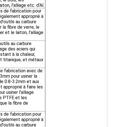
iton, l'alliage etc. d'Al.
ts de fabrication pour
t également approprié à
d'outils au carbure
la fibre de verre, le
r et le laiton, l'alliage
outils au carbure
age des aciers qui
stant à la chaleur,
et titanique, et métaux
de fabrication avec de
.3mm pour usiner la
de 0.8-3.2mm et aux
t approprié à faire les
ur usiner l'alliage
le PTFE et les
ue la fibre de
ts de fabrication pour
t également approprié à
d'outils au carbure