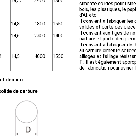
14,55
3900
1800
cimenté solides pour usiner 
bois, les plastiques, le papie
d'Al, etc.
Il convient à fabriquer les 
14,8
1800
1550
solides et porte des pièce
Il convient aux tiges de n
14,6
2400
1400
carbure et porte des pièce
Il convient à fabriquer de 
au carbure cimenté solides
2
14,5
4000
1550
alliages et l'alliage résista
Ti. Il est également appro
de fabrication pour usiner 
 et dessin :
solide de carbure