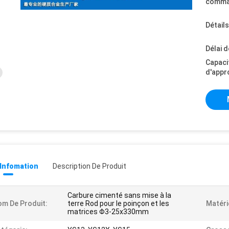
comma
Détail
Délai d
Capaci
d'appr
 Infomation
Description De Produit
Carbure cimenté sans mise à la
m De Produit:
terre Rod pour le poinçon et les
Matéri
matrices Φ3-25x330mm