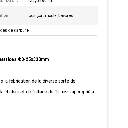
ur Du Grain:
Moyen ou fin
ation:
poinçon, moule, bavures
ides de carbure
s matrices Φ3-25x330mm
à la fabrication de la diverse sorte de
la chaleur et de l'alliage de Ti, aussi approprié à