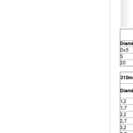
Diam
D≤5
5
20
310m
Diam
1,2
1,7
2,2
2,7
3,2