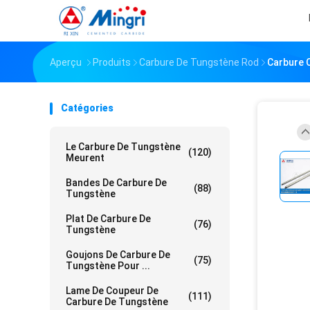
Aperçu
Produits
Carbure De Tungstène Rod
Carbure C
Catégories
Le Carbure De Tungstène
(120)
Meurent
Bandes De Carbure De
(88)
Tungstène
Plat De Carbure De
(76)
Tungstène
Goujons De Carbure De
(75)
Tungstène Pour ...
Lame De Coupeur De
(111)
Carbure De Tungstène