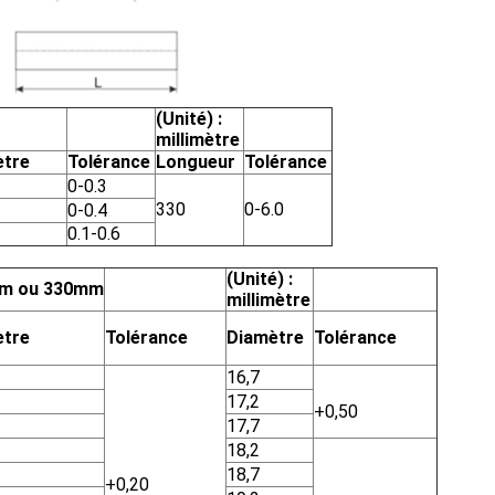
(Unité) :
millimètre
ètre
Tolérance
Longueur
Tolérance
0-0.3
330
0-6.0
0-0.4
0.1-0.6
(Unité) :
m ou 330mm
millimètre
ètre
Tolérance
Diamètre
Tolérance
16,7
17,2
+0,50
17,7
18,2
18,7
+0,20