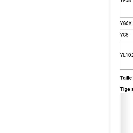
YF08
YG6X
YG8
YL10.
Taille
Tige 