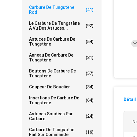
Carbure De Tungstène
(41)
Rod
Le Carbure De Tungstène
(92)
A Vu Des Astuces...
Astuces De Carbure De
(54)
Tungstène
Anneau De Carbure De
(31)
Tungstène
Boutons De Carbure De
(57)
Tungstène
Coupeur De Bouclier
(34)
Insertions De Carbure De
Détail
(64)
Tungstène
Astuces Soudées Par
(24)
Carbure
No
Carbure De Tungstène
(16)
Fait Sur Commande