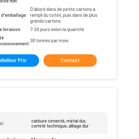
nde min:
D'abord dans de petits cartons a
s d'emballage:
rempli du coton, puis dans de plus
grands cartons.
e livraison:
7-20 jours selon la quantité
té
30 tonnes par mois
ovisionnement:
Meilleur Prix
Contact
carbure cimenté, métal dur,
el:
comité technique, alliage dur