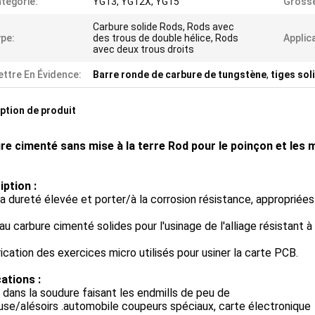
tégorie:
YG13, YG12X, YG15
Grosse
Carbure solide Rods, Rods avec
pe:
des trous de double hélice, Rods
Applic
avec deux trous droits
ttre En Évidence:
Barre ronde de carbure de tungstène
,
tiges sol
ption de produit
re cimenté sans mise à la terre Rod pour le poinçon et le
iption :
a dureté élevée et porter/à la corrosion résistance, appropriées 
 au carbure cimenté solides pour l'usinage de l'alliage résistant à 
rication des exercices micro utilisés pour usiner la carte PCB.
ations :
é dans la soudure faisant les endmills de peu de
se/alésoirs .automobile coupeurs spéciaux, carte électronique