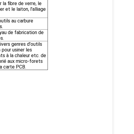
la fibre de verre, le
r et le laiton, l'alliage
outils au carbure
s.
oyau de fabrication de
s.
divers genres d'outils
 pour usiner les
nts à la chaleur etc. de
prié aux micro-forets
la carte PCB.