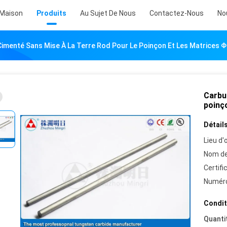
Maison
Produits
Au Sujet De Nous
Contactez-Nous
No
imenté Sans Mise À La Terre Rod Pour Le Poinçon Et Les Matrices Φ3
Carbur
poinço
Détails
Lieu d'o
Nom de
Certifi
Numéro
Condit
Quanti