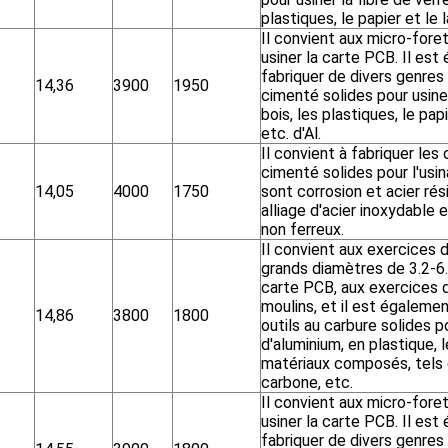
plastiques, le papier et le la
Il convient aux micro-fore
usiner la carte PCB. Il es
fabriquer de divers genres 
14,36
3900
1950
cimenté solides pour usiner 
bois, les plastiques, le papie
etc. d'Al.
Il convient à fabriquer les 
cimenté solides pour l'usin
14,05
4000
1750
sont corrosion et acier rési
alliage d'acier inoxydable 
non ferreux.
Il convient aux exercices 
grands diamètres de 3.2-6
carte PCB, aux exercices 
moulins, et il est égalemen
14,86
3800
1800
outils au carbure solides po
d'aluminium, en plastique, 
matériaux composés, tels q
carbone, etc.
Il convient aux micro-fore
usiner la carte PCB. Il es
fabriquer de divers genres 