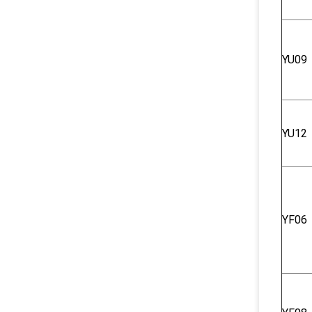
YU09
YU12
YF06