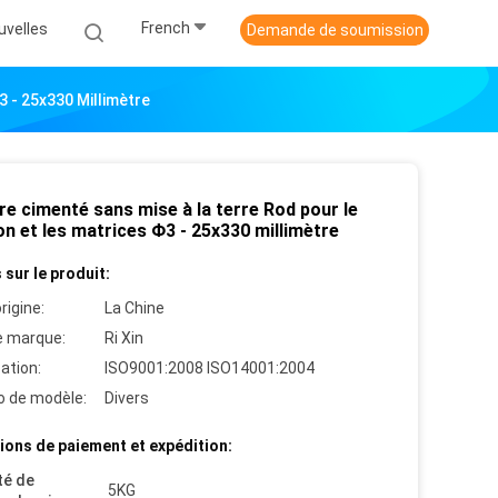
French
uvelles
Demande de soumission
 - 25x330 Millimètre
e cimenté sans mise à la terre Rod pour le
n et les matrices Φ3 - 25x330 millimètre
 sur le produit:
rigine:
La Chine
 marque:
Ri Xin
cation:
ISO9001:2008 ISO14001:2004
 de modèle:
Divers
ions de paiement et expédition:
té de
5KG