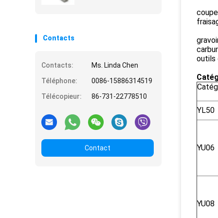
coupeu
fraisa
Contacts
gravoi
carbu
outils
Contacts:
Ms. Linda Chen
Catég
Téléphone:
0086-15886314519
Catég
Télécopieur:
86-731-22778510
YL50
YU06
Contact
YU08