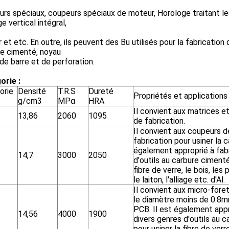
rs spéciaux, coupeurs spéciaux de moteur, Horologe traitant l
ge vertical intégral,
r et etc. En outre, ils peuvent des Bu utilisés pour la fabrication
re cimenté, noyau
 de barre et de perforation.
orie :
orie
Densité
T.R.S
Dureté
Propriétés et applications
g/cm3
MPα
HRA
Il convient aux matrices e
13,86
2060
1095
de fabrication.
Il convient aux coupeurs d
fabrication pour usiner la c
également approprié à fabr
14,7
3000
2050
d'outils au carbure cimenté
fibre de verre, le bois, les 
le laiton, l'alliage etc. d'Al.
Il convient aux micro-fore
le diamètre moins de 0.8mm
PCB. Il est également appr
14,56
4000
1900
divers genres d'outils au 
pour usiner la fibre de verre