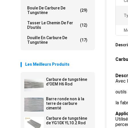
Ca
Boule De Carbure De
(29)
Tungstène
Ty
Tasser Le Chemin De Fer
(12)
D'outils
Me
Douille En Carbure De
(17)
Tungstène
Descri
Carbu
Les Meilleurs Produits
Descr
Carbure de tungstène
Avec l
d'OEM H6 Rod
outils
Barre ronde non à la
la fab
terre de carbure
cimenté
Applic
Carbure de tungstène
Utilis
de YG10X YL10.2 Rod
perceu