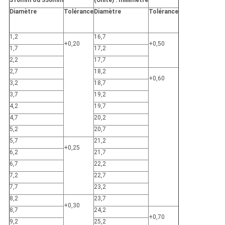
310mm ou 330mm
(Unité) : millimètre
Diamètre
Tolérance
Diamètre
Tolérance
1,2
16,7
+0,20
+0,50
1,7
17,2
2,2
17,7
2,7
18,2
+0,60
3,2
18,7
3,7
19,2
4,2
19,7
4,7
20,2
5,2
20,7
5,7
21,2
+0,25
6,2
21,7
6,7
22,2
7,2
22,7
7,7
23,2
8,2
23,7
+0,30
8,7
24,2
+0,70
9,2
25,2