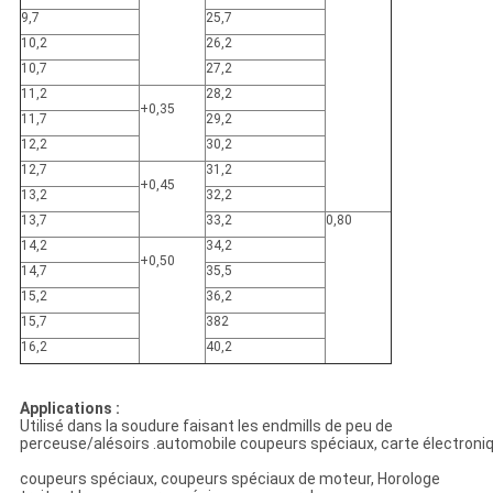
9,7
25,7
10,2
26,2
10,7
27,2
11,2
28,2
+0,35
11,7
29,2
12,2
30,2
12,7
31,2
+0,45
13,2
32,2
13,7
33,2
0,80
14,2
34,2
+0,50
14,7
35,5
15,2
36,2
15,7
382
16,2
40,2
Applications :
Utilisé dans la soudure faisant les endmills de peu de
perceuse/alésoirs .automobile coupeurs spéciaux, carte électroni
coupeurs spéciaux, coupeurs spéciaux de moteur, Horologe