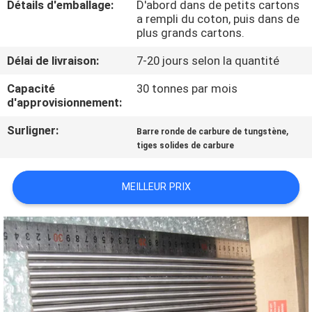
Détails d'emballage:
D'abord dans de petits cartons
a rempli du coton, puis dans de
CONTRÔLE
plus grands cartons.
DE
Délai de livraison:
7-20 jours selon la quantité
QUALITÉ
Capacité
30 tonnes par mois
d'approvisionnement:
CONTACTEZ-
Surligner:
,
Barre ronde de carbure de tungstène
NOUS
tiges solides de carbure
MEILLEUR PRIX
NOUVELLES
DEMANDEZ
UNE
CITATION