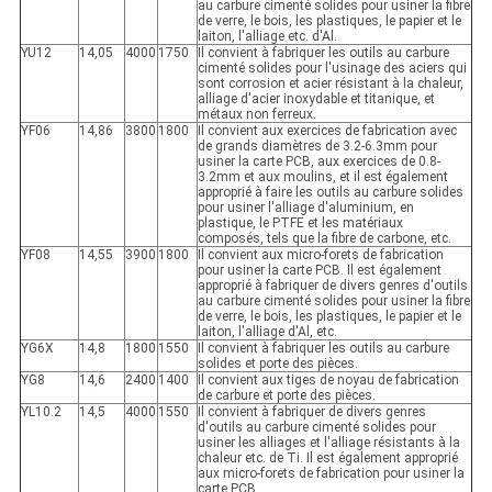
au carbure cimenté solides pour usiner la fibre
de verre, le bois, les plastiques, le papier et le
laiton, l'alliage etc. d'Al.
YU12
14,05
4000
1750
Il convient à fabriquer les outils au carbure
cimenté solides pour l'usinage des aciers qui
sont corrosion et acier résistant à la chaleur,
alliage d'acier inoxydable et titanique, et
métaux non ferreux.
YF06
14,86
3800
1800
Il convient aux exercices de fabrication avec
de grands diamètres de 3.2-6.3mm pour
usiner la carte PCB, aux exercices de 0.8-
3.2mm et aux moulins, et il est également
approprié à faire les outils au carbure solides
pour usiner l'alliage d'aluminium, en
plastique, le PTFE et les matériaux
composés, tels que la fibre de carbone, etc.
YF08
14,55
3900
1800
Il convient aux micro-forets de fabrication
pour usiner la carte PCB. Il est également
approprié à fabriquer de divers genres d'outils
au carbure cimenté solides pour usiner la fibre
de verre, le bois, les plastiques, le papier et le
laiton, l'alliage d'Al, etc.
YG6X
14,8
1800
1550
Il convient à fabriquer les outils au carbure
solides et porte des pièces.
YG8
14,6
2400
1400
Il convient aux tiges de noyau de fabrication
de carbure et porte des pièces.
YL10.2
14,5
4000
1550
Il convient à fabriquer de divers genres
d'outils au carbure cimenté solides pour
usiner les alliages et l'alliage résistants à la
chaleur etc. de Ti. Il est également approprié
aux micro-forets de fabrication pour usiner la
carte PCB.