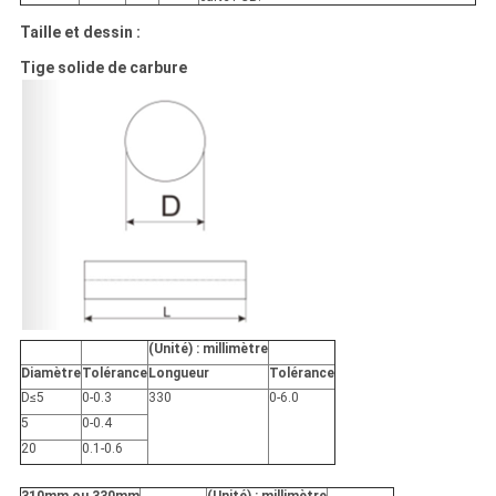
Taille et dessin :
Tige solide de carbure
(Unité) : millimètre
Diamètre
Tolérance
Longueur
Tolérance
D≤5
0-0.3
330
0-6.0
5
0-0.4
20
0.1-0.6