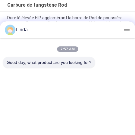
Carbure de tungstène Rod
Dureté élevée HIP agglomérant la barre de Rod de poussière
abrasive d'en cuivre d'or de carbure cimenté faisant face dur
Linda
Outils de coupe durs de barre d'alliage de Rod Grade Round
Welding Solid de carbure cimenté d'OIN
7:57 AM
La barre de Rod Polished Round Welding Brazing de carbure de
tungstène de catégorie de YG10X usine courant
Good day, what product are you looking for?
Catégories populaires
Tous
Le Carbure De 
Bandes De Carbure 
Tungstène Meurent
De Tungstène
Plat De Carbure De 
Goujons De Carbure 
Tungstène
De Tungstène Pour 
HPGR
Lame De Coupeur 
Carbure De 
De Carbure De 
Tungstène Rod