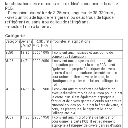
la fabrication des exercices micro utilisés pour usiner la carte
PCB.
--Dimension : diamètre de 3-25mm, longueur de 38-330mm ;
--avec un trou de liquide réfrigérant ou deux trous de liquide
réfrigérant ou sans trou de liquide réfrigérant ;
--moulu et non à la terre ;
Catégorie :
Catégorie
Densité
T.R.S
Dureté
Propriétés et applications
g/cm3
MPα
HRA
YL50
13,86
2060
1095
Il convient aux matrices et aux outils de
poinçon de fabrication.
YU06
14,7
3000
2050
Il convient aux coupeurs de fraisage de
fabrication pour usiner la carte PCB. Il est
également approprié à fabriquer de divers
genres d'outils au carbure cimenté solides
pour usiner la fibre de verre, le bois, les
plastiques, le papier et le laiton, l'alliage etc.
d'Al.
YU08
14,56
4000
1900
Il convient aux micro-forets de fabrication
avec le diamètre moins de 0.8mm pour usiner
la carte PCB. Il est également approprié à
fabriquer de divers genres d'outils au carbure
cimenté solides pour usiner la fibre de verre, le
bois, les plastiques, le papier et le laiton,
l'alliage etc. d'Al.
YU09
14,36
3900
1950
Il convient aux micro-forets de fabrication
pour usiner la carte PCB. Il est également
approprié à fabriquer de divers genres d'outils