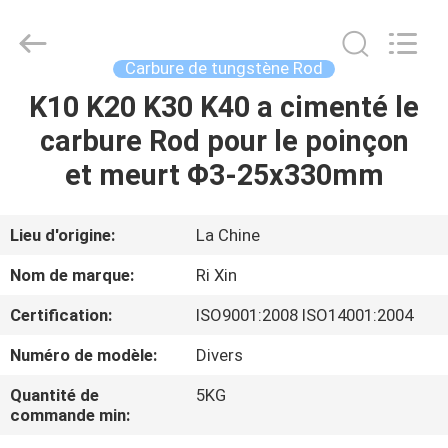
2026
Zhuzhou
Mingri
Cemented
Carbide
Carbure de tungstène Rod
Co.,
Ltd..
All
K10 K20 K30 K40 a cimenté le
MAISON
Rights
Reserved.
carbure Rod pour le poinçon
PRODUITS
et meurt Φ3-25x330mm
AU
Lieu d'origine:
La Chine
SUJET
Nom de marque:
Ri Xin
DE
Certification:
ISO9001:2008 ISO14001:2004
NOUS
Numéro de modèle:
Divers
VISITE
Quantité de
5KG
commande min:
D'USINE