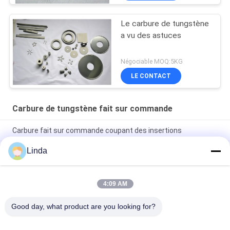
Le carbure de tungstène
a vu des astuces
Négociable MOQ:5KG
LE CONTACT
Carbure de tungstène fait sur commande
Carbure fait sur commande coupant des insertions
Linda
Charbonnage de forage fait sur commande fort de carbure de
tungstène de résistance à l'usure/astuces de carbure
Le goujon fait sur commande de pneu de carbure de
4:09 AM
tungstène pour le temps de neige en hiver sautent anti- le
goujon pour la voiture
Good day, what product are you looking for?
Catégories populaires
Tous