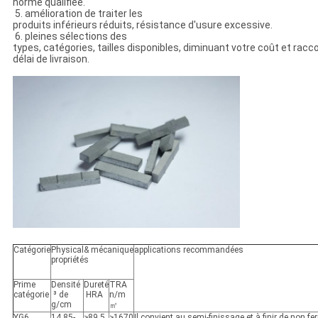
norme qualifiée.
5. amélioration de traiter les
produits inférieurs réduits, résistance d'usure excessive.
6. pleines sélections des
types, catégories, tailles disponibles, diminuant votre coût et racc
délai de livraison.
Catégorie
Physical& mécanique
applications recommandées
propriétés
Prime
Densité
Dureté
TRA
catégorie
³ de
HRA
n/m
g/cm
㎡
YG6
14.85-
≥89.5
≥1670
Il convient au semi-finissage et à finir de non fe