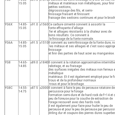
15.05
métaux et matériaux non métalliques, pour finir
petites sections,
dégrossissage des fils, et semi-
finissage fraisant et finissant
fraisage des sections continues et pour le broch
YG6X
14.85-
≥91.0
≥1560
Ce carbure cimenté convient à assortir la
15.05
fonte effrayante d'alliage
fer et alliages résistants à la chaleur avec de
bons résultats. Ce convient à
le finissage de la fonte normale.
YG6A
14.85-
≥91.5
≥1510
Il convient au semi-finissage de la fonte dure, n
15.05
les métaux et ses alliages et c'est saso approp
finissage
et finir des parties de haut acier au manganèse.
YG8
14.65-
≥89.0
≥1840
Il convient à la rotation approximative intermitte
14.85
rabotage, et au fraisage
des surfaces inégales des métaux non ferreux 
métallique
matériaux. Et il est également employé pour le 
trous et de la profondeur normaux
trous et pour le brochage.
YG8C
14.55-
≥87.5
≥2000
Il convient à faire le peu de perceuse rotatoire de
14.75
percussice pour le forage
formation semi-dure et de hard rock de f=14 et 
peu de foreuse pour la couche de extraction de
forage recouvert avec des hards rock.
il est également pour faire pour huiler le peu de
perceuse et pour le peu de perceuse par percuss
driling dur et coupure des pierres dures superbe