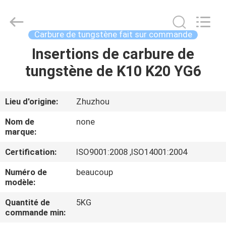
2026
Zhuzhou
Mingri
Cemented
Carbide
Carbure de tungstène fait sur commande
Co.,
Ltd..
All
Insertions de carbure de
MAISON
Rights
Reserved.
tungstène de K10 K20 YG6
PRODUITS
Lieu d'origine:
Zhuzhou
AU
Nom de
none
SUJET
marque:
DE
Certification:
ISO9001:2008 ,ISO14001:2004
NOUS
Numéro de
beaucoup
modèle:
VISITE
Quantité de
5KG
commande min:
D'USINE