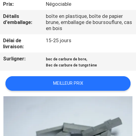
Prix:
Négociable
CONTRÔLE
Détails
boîte en plastique, boîte de papier
d'emballage:
brune, emballage de boursouflure, cas
DE
en bois
QUALITÉ
Délai de
15-25 jours
livraison:
CONTACTEZ-
Surligner:
,
bec de carbure de bore
NOUS
Bec de carbure de tungstène
NOUVELLES
MEILLEUR PRIX
DEMANDEZ
UNE
CITATION