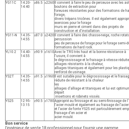
YG11C
14.20-
≥86.5
≥2260
Il convient à faire le peu de perceuse avec les a
14.40
boutons de extraction pour
foreuses résistantes pour des formations de ha
forage,
divers trépans tricônes. Il est également appropr
exercices pour le forage
murs en pierre et ciment dans des projets de
construction et d'installation.
YG11-N
14.35-
≥87.0
≥2420
Il convient à faire des chasse-neige, roche rotato
14.55
percussion
peu de perceuse de forage pour le forage semi-du
formations de hard rock.
YL10.2
14.40-
≥90.9
≥1610
Avec le TRS très haut et la bonne résistance à
14.55
l'usure, il convient à
le dégrossissage et le fraisage à vitesse réduit
alliages résistants à la chaleur,
alliages titaniques et également pour les plasti
renforcé de usinage.
YS2T
14.35-
≥91.5
≥1960
Il est sutable pour le dégrossissage et le fraisa
14.55
réduite de résistant à la chaleur
les
alliages d'alliage et titaniques et lui est optimum
départ
insertions et robinets vissés.
YS25
12.95-
≥90.5
≥1780
Approprié au finissage et au semi-finissage de l'
13.15
l'acier moulé et également au fraisage de l'acier
et l'acier de fonte YS25 est particulièrement emp
fraisage d'en acier et
acier moulé.
Bon service
l'ingénieur de vente 18 professionnel pour fournir une gamme