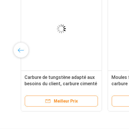
Carbure de tungstène adapté aux
Moules 
our
besoins du client, carbure cimenté
carbure
nt
non standard, YG6, YG6X, carte de
d'OEM, 
travail, cobalt
pièces r
Meilleur Prix