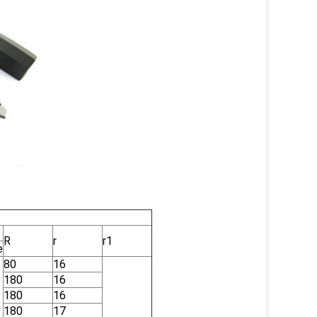
R
r
r1
e
80
16
180
16
180
16
180
17