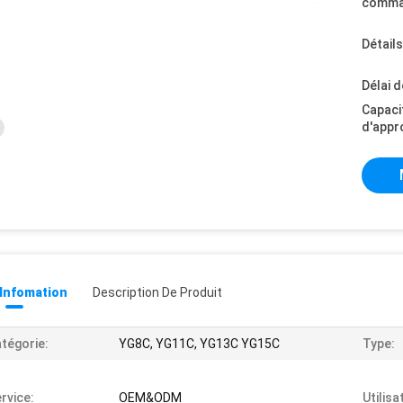
comma
Détail
Délai d
Capaci
d'appr
 Infomation
Description De Produit
tégorie:
YG8C, YG11C, YG13C YG15C
Type:
rvice:
OEM&ODM
Utilisat