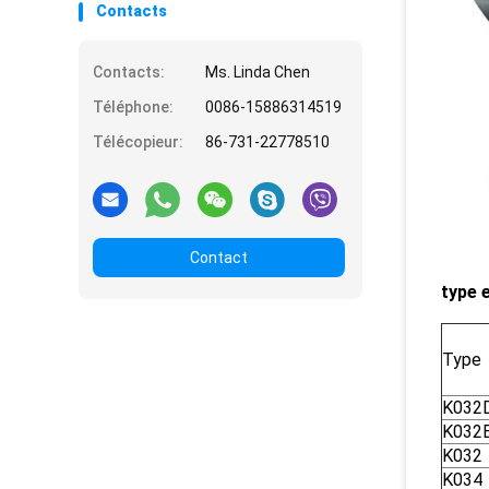
Contacts
Contacts:
Ms. Linda Chen
Téléphone:
0086-15886314519
Télécopieur:
86-731-22778510
Contact
type e
Type
K032
K032
K032
K034