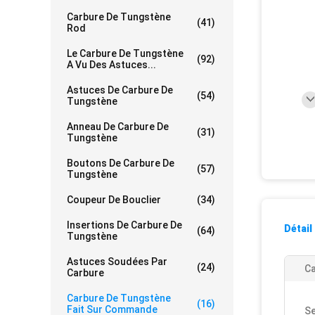
Carbure De Tungstène
(41)
Rod
Le Carbure De Tungstène
(92)
A Vu Des Astuces...
Astuces De Carbure De
(54)
Tungstène
Anneau De Carbure De
(31)
Tungstène
Boutons De Carbure De
(57)
Tungstène
Coupeur De Bouclier
(34)
Insertions De Carbure De
Détail
(64)
Tungstène
Astuces Soudées Par
(24)
Ca
Carbure
Carbure De Tungstène
(16)
Fait Sur Commande
Se