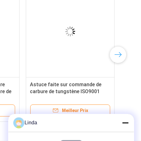
ure
Astuce faite sur commande de
re de
carbure de tungstène ISO9001
ène
2008 pour le morceau de perceuse
de charbon
Meilleur Prix
Linda