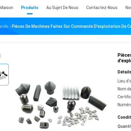
Maison
Produits
Au Sujet De Nous
Contactez-Nous
No
ande
Pièces De Machines Faites Sur Commande D'exploitation De 
Pièce
d'exp
Détails
Lieu d'o
Nom de
Certifi
Numéro
Condit
Quanti