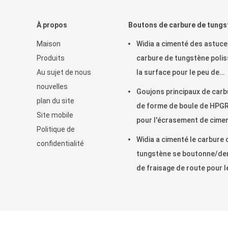
À propos
Boutons de carbure de tungs
Maison
Widia a cimenté des astuce
Produits
carbure de tungstène poli
Au sujet de nous
la surface pour le peu de
nouvelles
perceuse de roche de bou
Goujons principaux de carb
plan du site
de forme de boule de HPG
Site mobile
pour l'écrasement de cimen
Politique de
de minerai de fer
Widia a cimenté le carbure 
confidentialité
tungstène se boutonne/de
de fraisage de route pour l
peu de perceuse de roche
LA CHINE Bon Qualité le carbure de tu