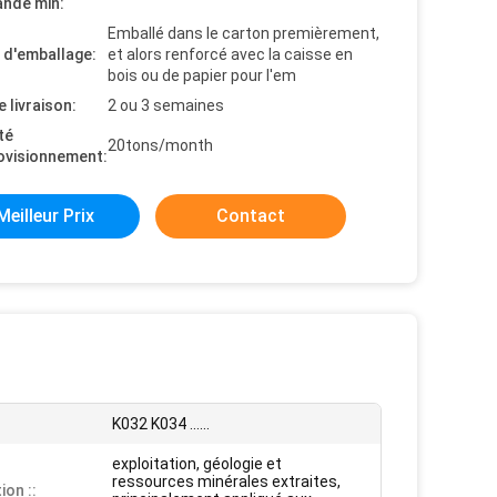
nde min:
Emballé dans le carton premièrement,
s d'emballage:
et alors renforcé avec la caisse en
bois ou de papier pour l'em
e livraison:
2 ou 3 semaines
té
20tons/month
ovisionnement:
Meilleur Prix
Contact
K032 K034 ......
exploitation, géologie et
ressources minérales extraites,
ion ::