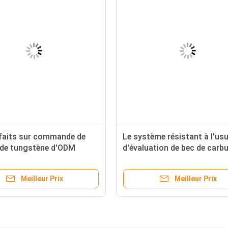
faits sur commande de
Le système résistant à l'us
 de tungstène d'ODM
d'évaluation de bec de carbu
composant, insertions,
Φ0.8mm, carbure de tungst
ésistantes à l'usure
meurent
Meilleur Prix
Meilleur Prix