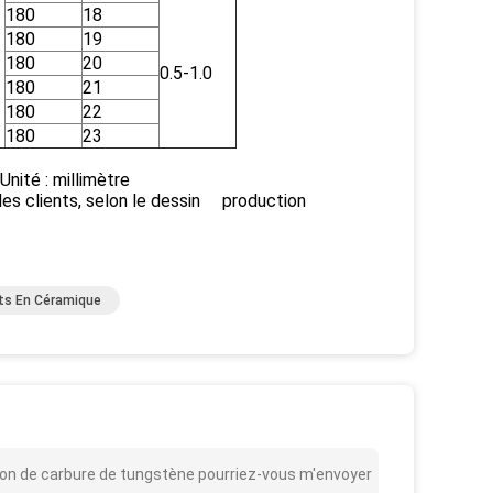
180
18
180
19
180
20
0.5-1.0
180
21
180
22
180
23
ètre
des clients, selon le dessin production
ts En Céramique
ion de carbure de tungstène pourriez-vous m'envoyer