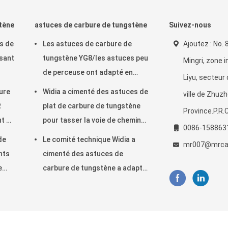
tène
astuces de carbure de tungstène
Suivez-nous
s de
Les astuces de carbure de
Ajoutez : No. 
ssant
tungstène YG8/les astuces peu
Mingri, zone i
de perceuse ont adapté en
Liyu, secteur
ton
acier trempé et concret
ure
Widia a cimenté des astuces de
ville de Zhuz
R
plat de carbure de tungstène
Province.P.R.C
t et
pour tasser la voie de chemin
0086-158863
de fer d'outils
de
Le comité technique Widia a
mr007@mrca
nts
cimenté des astuces de
e
carbure de tungstène a adapté
le peu de perceuse rotatoire
sans fil électrique de marteau
de SDS
ngstène meurent Fournisseur. © 2015 - 2026 Zhuzhou Mingri Cemented C