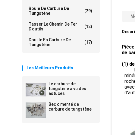
Boule De Carbure De
(29)
Tungstène
Me
Tasser Le Chemin De Fer
(12)
D'outils
Descri
Douille En Carbure De
(17)
Tungstène
Pièce
de ca
(1) de
Les Meilleurs Produits
K0 d
miné
roch
Le carbure de
avec 
tungstène a vu des
d'au
astuces
Bec cimenté de
carbure de tungstène