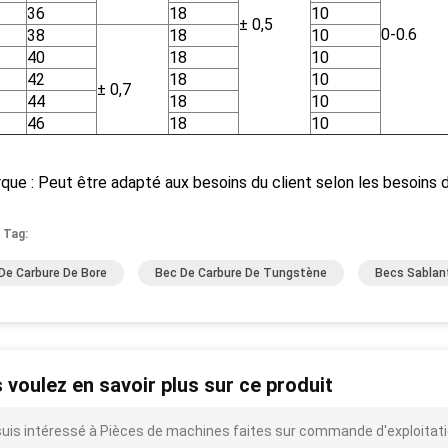
36
18
10
± 0,5
0-0.6
38
18
10
40
18
10
42
18
10
± 0,7
44
18
10
46
18
10
nité : millim
ue : Peut être adapté aux besoins du client selon les besoins 
 Tag:
De Carbure De Bore
Bec De Carbure De Tungstène
Becs Sablan
 voulez en savoir plus sur ce produit
suis intéressé à Pièces de machines faites sur commande d'exploitat