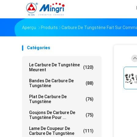
Aperçu
Produits
Carbure De Tungstène Fait Sur Comm
Catégories
Le Carbure De Tungstène
(120)
Meurent
Bandes De Carbure De
(88)
Tungstène
Plat De Carbure De
(76)
Tungstène
Goujons De Carbure De
(75)
Tungstène Pour ...
Lame De Coupeur De
(111)
Carbure De Tungstène