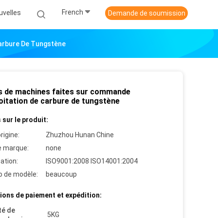
French
uvelles
Demande de soumission
Carbure De Tungstène
s de machines faites sur commande
loitation de carbure de tungstène
 sur le produit:
rigine:
Zhuzhou Hunan Chine
 marque:
none
cation:
ISO9001:2008 ISO14001:2004
 de modèle:
beaucoup
ions de paiement et expédition:
té de
5KG