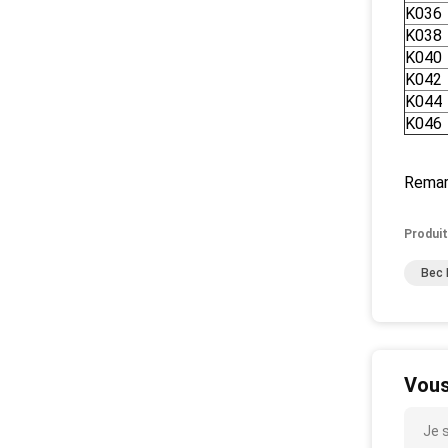
K036
K038
K040
K042
K044
K046
U
Remarq
Produit
Bec 
Vous
Je 