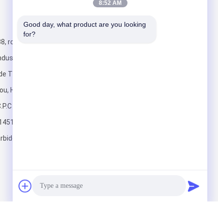
8:52 AM
Mail nous
Good day, what product are you looking 
for?
88, route de
ndustrielle de
 de Tianyuan,
hou, Hunan
.P.C : 412007
Envoyez
14519
rbide.com
arbide Co., Ltd.. All Rights Reserved.