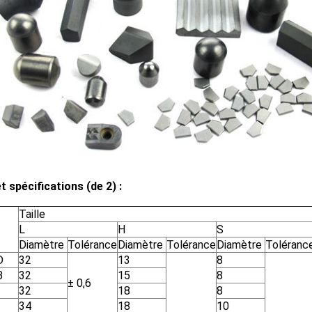
t spécifications (de 2) :
Taille
L
H
S
Diamètre
Tolérance
Diamètre
Tolérance
Diamètre
Toléranc
D
32
13
8
B
32
15
8
± 0,6
32
18
8
34
18
10