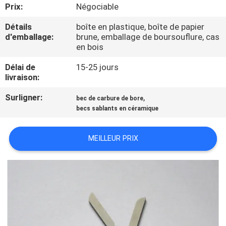
Prix:
Négociable
CONTRÔLE
Détails
boîte en plastique, boîte de papier
d'emballage:
brune, emballage de boursouflure, cas
DE
en bois
QUALITÉ
Délai de
15-25 jours
livraison:
CONTACTEZ-
Surligner:
,
bec de carbure de bore
NOUS
becs sablants en céramique
NOUVELLES
MEILLEUR PRIX
DEMANDEZ
UNE
CITATION