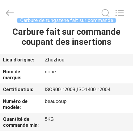
2026
Zhuzhou
Mingri
Cemented
Carbide
Carbure de tungstène fait sur commande
Co.,
Ltd..
All
Carbure fait sur commande
MAISON
Rights
Reserved.
coupant des insertions
PRODUITS
Lieu d'origine:
Zhuzhou
AU
Nom de
none
SUJET
marque:
DE
Certification:
ISO9001:2008 ,ISO14001:2004
NOUS
Numéro de
beaucoup
modèle:
VISITE
Quantité de
5KG
commande min:
D'USINE