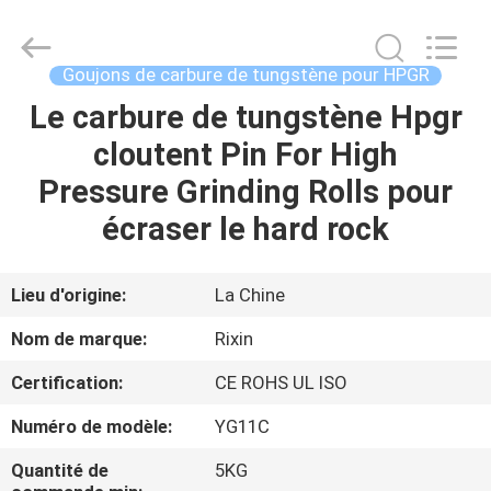
2026
Zhuzhou
Mingri
Cemented
Carbide
Goujons de carbure de tungstène pour HPGR
Co.,
Ltd..
All
Le carbure de tungstène Hpgr
MAISON
Rights
Reserved.
cloutent Pin For High
PRODUITS
Pressure Grinding Rolls pour
écraser le hard rock
AU
SUJET
Lieu d'origine:
La Chine
DE
Nom de marque:
Rixin
NOUS
Certification:
CE ROHS UL ISO
Numéro de modèle:
YG11C
VISITE
D'USINE
Quantité de
5KG