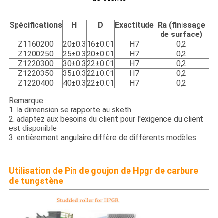
Spécifications
H
D
Exactitude
Ra (finissage
de surface)
Z1160200
20±0.3
16±0.01
H7
0,2
Z1200250
25±0.3
20±0.01
H7
0,2
Z1220300
30±0.3
22±0.01
H7
0,2
Z1220350
35±0.3
22±0.01
H7
0,2
Z1220400
40±0.3
22±0.01
H7
0,2
Remarque :
1. la dimension se rapporte au sketh
2. adaptez aux besoins du client pour l'exigence du client
est disponible
3. entièrement angulaire diffère de différents modèles
Utilisation de Pin de goujon de Hpgr de carbure
de tungstène