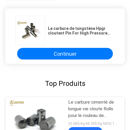
Le carbure de tungstène Hpgr
cloutent Pin For High Pressure
Grinding Rolls pour écraser le
hard rock
Continuer
Top Produits
Le carbure cimenté de
longue vie cloute Rolls
pour le rouleau de
meulage à haute
32.68$/kg-68.59$/kg MOQ:1 KG
pression