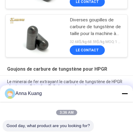
LE CONTACT
Diverses goupilles de
carbure de tungstène de
taille pour la machine à
haute pression de
32.68$/kg-68.59$/kg MOQ:1 KG
rouleau de meulage
LE CONTACT
Goujons de carbure de tungstène pour HPGR
Le minerai de fer extrayant le carbure de tungstène de HPGR
cloute pour Gringding Rolls/presse de rouleau
Anna Kuang
HPGR B40 a cimenté le carbure de tungstène cloute des
goupilles pour écraser le minerai de fer
3:36 AM
Goujons de meulage de carbure de tungstène de pièces
d'usage de rouleau pour la presse de rouleau de HPGR
Good day, what product are you looking for?