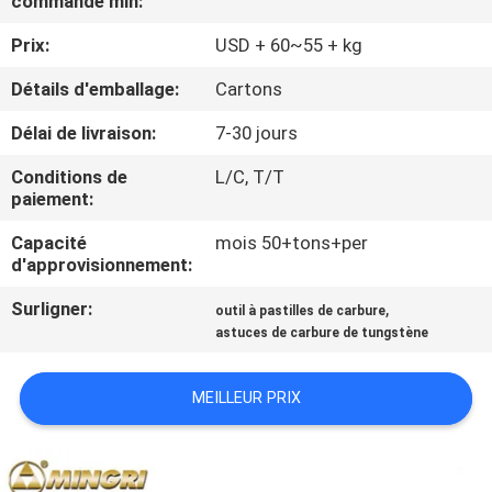
commande min:
Prix:
USD + 60~55 + kg
CONTRÔLE
DE
Détails d'emballage:
Cartons
QUALITÉ
Délai de livraison:
7-30 jours
Conditions de
L/C, T/T
CONTACTEZ-
paiement:
NOUS
Capacité
mois 50+tons+per
d'approvisionnement:
NOUVELLES
Surligner:
,
outil à pastilles de carbure
astuces de carbure de tungstène
DEMANDEZ
MEILLEUR PRIX
UNE
CITATION