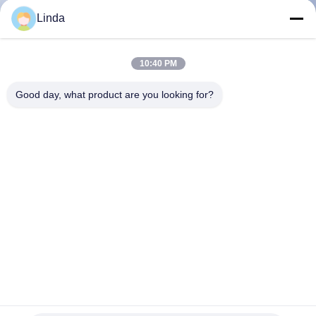
Linda
CONTRÔLE
DE
10:40 PM
QUALITÉ
Good day, what product are you looking for?
CONTACTEZ-
NOUS
NOUVELLES
DEMANDEZ
UNE
La presse de meulage HPGR de rouleau cimentée par tête de
CITATION
carbure de tungstène de boule cloute des goupilles
Goujons de carbure de tungstène pour HPGR
2023-02-22