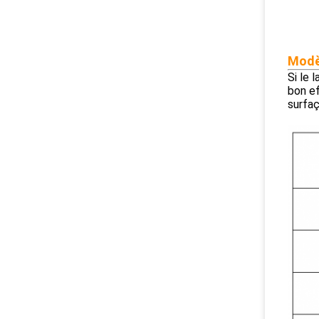
Modè
Si le l
bon ef
surfa