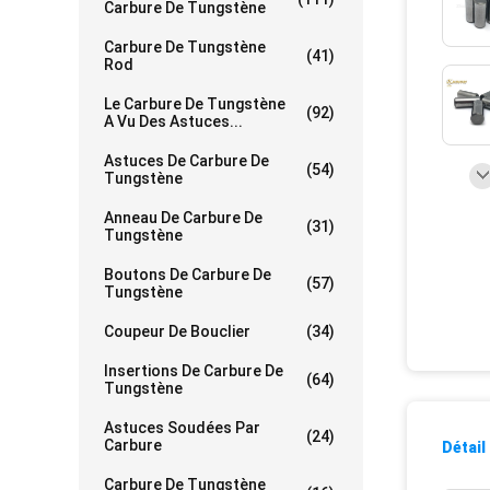
Carbure De Tungstène
Carbure De Tungstène
(41)
Rod
Le Carbure De Tungstène
(92)
A Vu Des Astuces...
Astuces De Carbure De
(54)
Tungstène
Anneau De Carbure De
(31)
Tungstène
Boutons De Carbure De
(57)
Tungstène
Coupeur De Bouclier
(34)
Insertions De Carbure De
(64)
Tungstène
Astuces Soudées Par
(24)
Carbure
Détail
Carbure De Tungstène