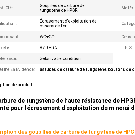
Goupilles de carbure de
t-Clé:
Matéri
tungstène de HPGR
Écrasement d'exploitation de
ilisation:
Catégo
minerai de fer
omposant:
WC+CO
Densit
reté:
87,0 HRA
T.R.S:
lérance:
Selon votre condition
ttre En Évidence:
astuces de carbure de tungstène
,
boutons de c
ption de produit
arbure de tungstène de haute résistance de HPGR
nté pour l'écrasement d'exploitation de minerai d
goupilles de carbure de tungstène de HP
ription des