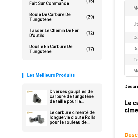
(16)
Fait Sur Commande
Mo
Boule De Carbure De
(29)
Tungstène
Ut
Tasser Le Chemin De Fer
(12)
D'outils
C
Douille En Carbure De
Du
(17)
Tungstène
To
Me
Les Meilleurs Produits
Descri
Diverses goupilles de
carbure de tungstène
de taille pour la
Le c
machine à haute
cime
pression de rouleau de
Le carbure cimenté de
meulage
longue vie cloute Rolls
pour le rouleau de
meulage à haute
pression
Desc