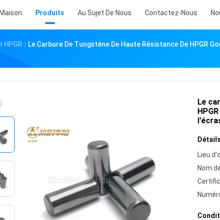
Maison
Produits
Au Sujet De Nous
Contactez-Nous
No
ur HPGR
Le Carbure De Tungstène De Haute Résistance De HPGR Gou
Le ca
HPGR 
l'écra
Détails
Lieu d'o
Nom de
Certifi
Numéro
Condit