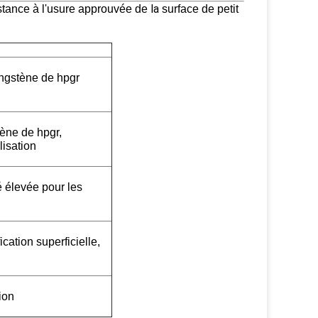
la
istance à l'usure approuvée de
surface de petit
ungstène de hpgr
tène
de
hpgr
,
lisation
é élevée pour les
ication superficielle,
ion