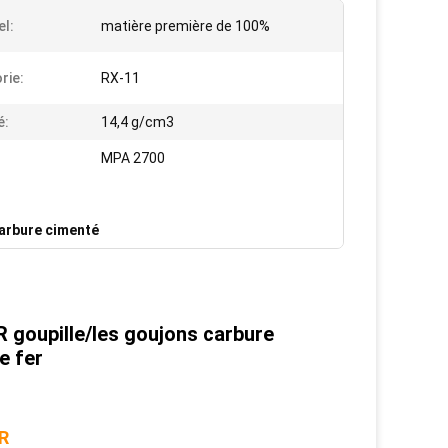
el:
matière première de 100%
rie:
RX-11
é:
14,4 g/cm3
MPA 2700
arbure cimenté
 goupille/les goujons carbure
e fer
GR