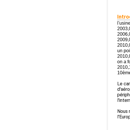
Intro
l'usi
2003,0
2006,
2009,0
2010,0
un po
2010,0
on a f
2010,
10ème 
Le car
d'aéro
périph
l'inte
Nous n
l'Euro