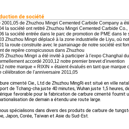
duction de société
ne 2001,05 de Zhuzhou Mingri Cemented Carbide Company a ét
4 la société ont retitré Zhuzhou Mingri Cemented Carbide Co., 
06 la société entrée dans le parc de promotion de PME dans le
3 Zhuzhou Mingri déplacé à la zone industrielle de Liyu, où not
1 la route construite avec le parrainage de notre société est for
int de repère conspicusous dans Zhuzhou
5 Zhuzhou Mingri a été invité à participer à l'expo Changhaï 
ormellement accordé 2010,12 notre premier brevet d'invention
12 notre marque « RIXIN » étaient évalués en tant que marque
célébration de l'anniversaire 2011,05
bure cimenté Cie., Ltd de Zhuzhou MingRi est situé en ville na
port de Tchang-cha juste 40 minutes, Wuhan juste 1,5 heures, d
érique favorable pour la fabrication de carbure cimenté fournit 
rnationalisation de demain a étendu une route large.
ous spécialisons dans divers des produits de carbure de tungst
pe, Japon, Corée, Taïwan et Asie du Sud-Est.