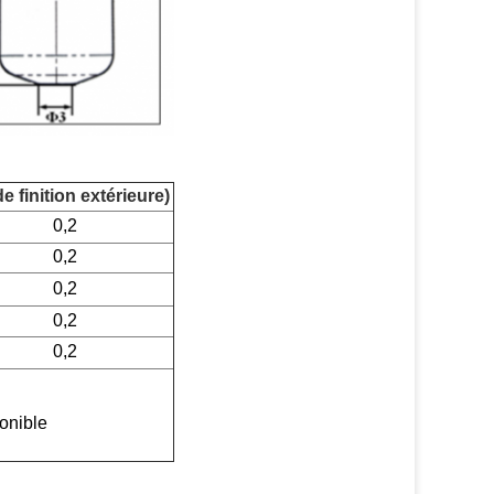
e finition extérieure)
0,2
0,2
0,2
0,2
0,2
ponible