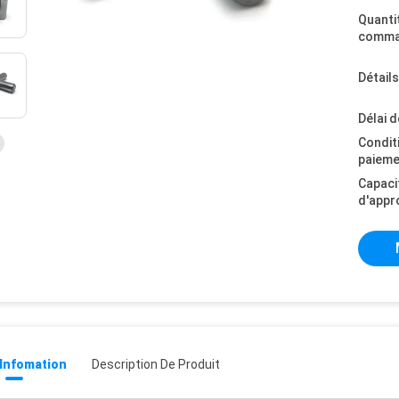
Quanti
comma
Détail
Délai d
Condit
paieme
Capaci
d'appr
 Infomation
Description De Produit