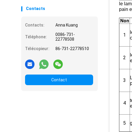
le lam
Contacts
pain e
Non
Contacts:
Anna Kuang
0086-731-
1
Téléphone:
c
22778508
Télécopieur:
86-731-22778510
2
e
Contact
3
t
4
5
g