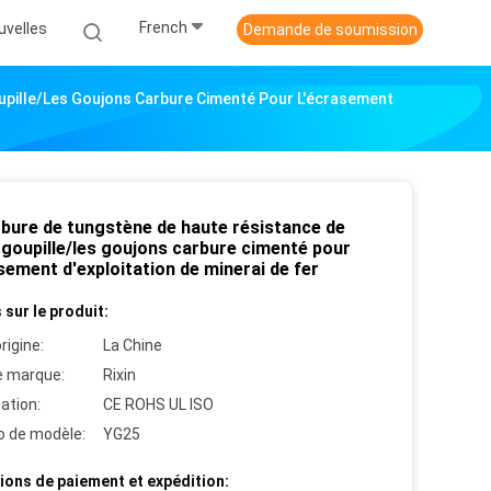
French
uvelles
Demande de soumission
pille/les Goujons Carbure Cimenté Pour L'écrasement
rbure de tungstène de haute résistance de
goupille/les goujons carbure cimenté pour
sement d'exploitation de minerai de fer
 sur le produit:
rigine:
La Chine
 marque:
Rixin
cation:
CE ROHS UL ISO
 de modèle:
YG25
ions de paiement et expédition: