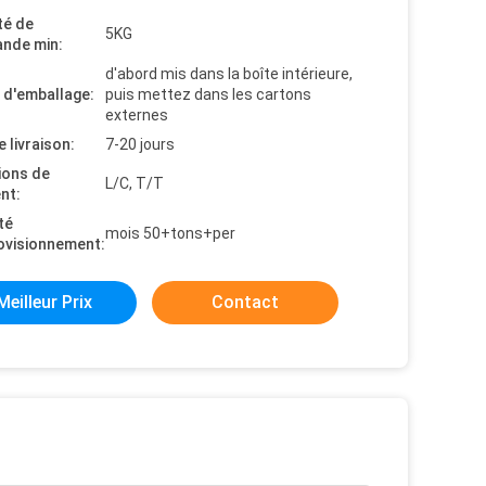
té de
5KG
nde min:
d'abord mis dans la boîte intérieure,
s d'emballage:
puis mettez dans les cartons
externes
e livraison:
7-20 jours
ions de
L/C, T/T
nt:
té
mois 50+tons+per
ovisionnement:
Meilleur Prix
Contact