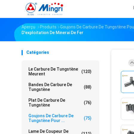
Aperçu
Produits
Goujons De Carbure De Tungstène Po
D'exploitation De Minerai De Fer
Catégories
Le Carbure De Tungstène
(120)
Meurent
Bandes De Carbure De
(88)
Tungstène
Plat De Carbure De
(76)
Tungstène
Goujons De Carbure De
(75)
Tungstène Pour ...
Lame De Coupeur De
(111)