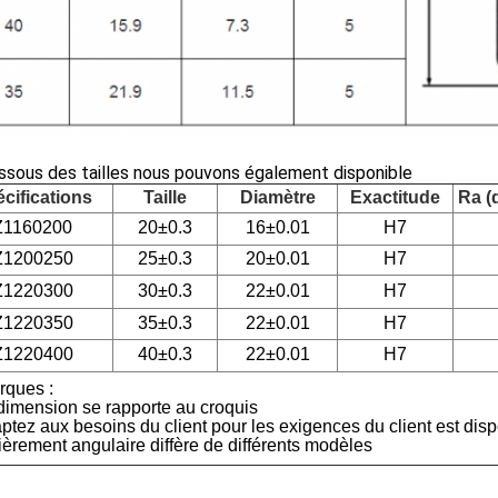
ssous des tailles nous pouvons également disponible
cifications
Taille
Diamètre
Exactitude
Ra (d
Z1160200
20±0.3
16±0.01
H7
Z1200250
25±0.3
20±0.01
H7
Z1220300
30±0.3
22±0.01
H7
Z1220350
35±0.3
22±0.01
H7
Z1220400
40±0.3
22±0.01
H7
ques :
 dimension se rapporte au croquis
ptez aux besoins du client pour les exigences du client est dis
ièrement angulaire diffère de différents modèles