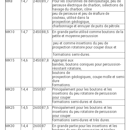
MK8
14,7
2400
89,7
Pour les couronnes de dénoyautage, peu de
perceuse électrique de charbon, sélections de
havage du charbon, cône
peu de perceuse et peu de éraflure de
couteau, utilisé dans la
prospection géologique,
charbonnage et ennuyer de puits de pétrole.
MK10
14,7
2450
88,5
En grande partie utilisé comme boutons de la
petite et moyenne percussion
peu et comme insertions du peu de
prospection rotatoire pour couper doux et
formations semi-dures.
MK15
14,6
2450
87,8
Approprié aux
bandes, boutons coniques pour percussion-
résistant rotatoire,
boutons de
prospection géologiques, coupe molle et semi-
dure
formations.
MK20
14,4
2550
87
Principalement pour les boutons et les
insertions du peu rotatoire de percussion
pour couper
formations semi-dures et dures.
MK25
14,5
2600
87,5
Principalement pour les boutons et les
insertions du peu rotatoire de percussion
pour couper
formations semi-dures et très dures.
MK30
14,4
2600
87
En grande partie pour les insertions et les