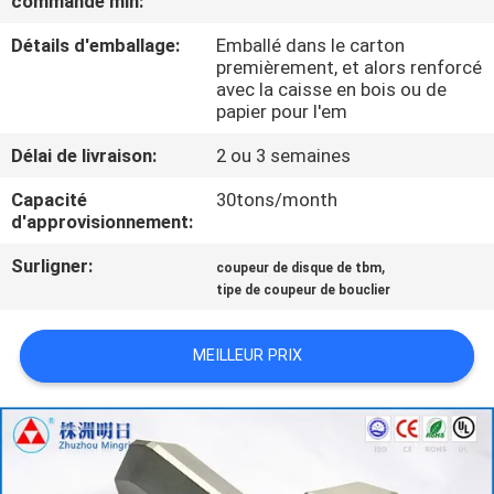
commande min:
Détails d'emballage:
Emballé dans le carton
CONTRÔLE
premièrement, et alors renforcé
DE
avec la caisse en bois ou de
papier pour l'em
QUALITÉ
Délai de livraison:
2 ou 3 semaines
CONTACTEZ-
Capacité
30tons/month
d'approvisionnement:
NOUS
Surligner:
,
coupeur de disque de tbm
tipe de coupeur de bouclier
NOUVELLES
MEILLEUR PRIX
DEMANDEZ
UNE
CITATION