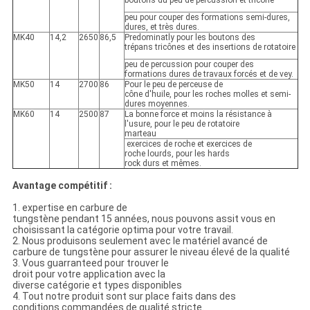
boutons du peu de percussion et tricône
peu pour couper des formations semi-dures,
dures, et très dures.
MK40
14,2
2650
86,5
Predominatly pour les boutons des
trépans tricônes et des insertions de rotatoire
peu de percussion pour couper des
formations dures de travaux forcés et de vey.
MK50
14
2700
86
Pour le peu de perceuse de
cône d'huile, pour les roches molles et semi-
dures moyennes.
MK60
14
2500
87
La bonne force et moins la résistance à
l'usure, pour le peu de rotatoire
marteau
exercices de roche et exercices de
roche lourds, pour les hards
rock durs et mêmes.
Avantage compétitif :
1. expertise en carbure de
tungstène pendant 15 années, nous pouvons assit vous en
choisissant la catégorie optima pour votre travail.
2. Nous produisons seulement avec le matériel avancé de
carbure de tungstène pour assurer le niveau élevé de la qualité
3. Vous guarranteed pour trouver le
droit pour votre application avec la
diverse catégorie et types disponibles
4. Tout notre produit sont sur place faits dans des
conditions commandées de qualité stricte.