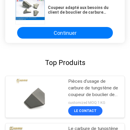
Coupeur adapté aux besoins du
client de bouclier de carbure
cimenté pour l'aléseuse de tunnel
Continuer
Top Produits
Pièces d'usage de
carbure de tungstène de
coupeur de bouclier de
Tbm pour l'aléseuse de
customized MOQ:1 KG
tunnel
LE CONTACT
Le carbure de tungstène