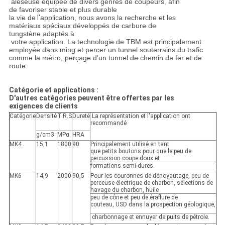
aléseuse équipée de divers genres de coupeurs, afin
de favoriser stable et plus durable
la vie de
l'
application, nous avons la recherche et les
matériaux spéciaux développés de carbure de
tungstène adaptés à
votre application. La technologie de TBM est principalement
employée dans ming et percer un tunnel souterrains du trafic
comme la métro, perçage d'un tunnel de chemin de fer et de
route.
Catégorie et applications :
D'autres catégories peuvent être offertes par les
exigences de clients
Catégorie
Densité
T.R.S
Dureté
La représentation et l'application ont
recommandé
g/cm3
MPα
HRA
MK4
15,1
1800
90
Principalement utilisé en tant
que petits boutons pour que le peu de
percussion coupe doux et
formations semi-dures.
MK6
14,9
2000
90,5
Pour les couronnes de dénoyautage, peu de
perceuse électrique de charbon, sélections de
havage du charbon, huile
peu de cône et peu de éraflure de
couteau, USD dans la prospection géologique,
charbonnage et ennuyer de puits de pétrole.