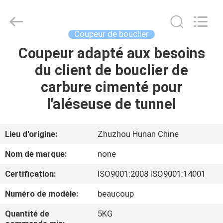
2026
Zhuzhou
Mingri
Cemented
Carbide
Coupeur de bouclier
Co.,
Ltd..
All
Coupeur adapté aux besoins
MAISON
Rights
Reserved.
du client de bouclier de
PRODUITS
carbure cimenté pour
l'aléseuse de tunnel
AU
SUJET
Lieu d'origine:
Zhuzhou Hunan Chine
DE
Nom de marque:
none
NOUS
Certification:
ISO9001:2008 ISO9001:14001
Numéro de modèle:
beaucoup
VISITE
D'USINE
Quantité de
5KG