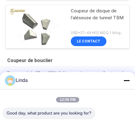
Coupeur de disque de
l'aléseuse de tunnel TBM
USD+37~69+KG MOQ:1 kilogramme
LE CONTACT
Coupeur de bouclier
Passage de la CE et d'OIN d'aléseuse de perçage d'un tunnel
de coupeur de bouclier du carbure cimenté TBM
Linda
Coupeur de bouclier de carbure cimenté de tungstène
12:56 PM
Coupeur cimenté de disque en métal du carbure de tungstène
TBM pour l'aléseuse de tunnel de TBM
Good day, what product are you looking for?
Catégories populaires
Tous