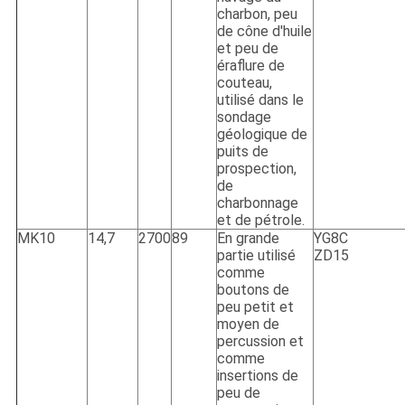
charbon, peu
de cône d'huile
et peu de
éraflure de
couteau,
utilisé dans le
sondage
géologique de
puits de
prospection,
de
charbonnage
et de pétrole.
MK10
14,7
2700
89
En grande
YG8C
partie utilisé
ZD15
comme
boutons de
peu petit et
moyen de
percussion et
comme
insertions de
peu de