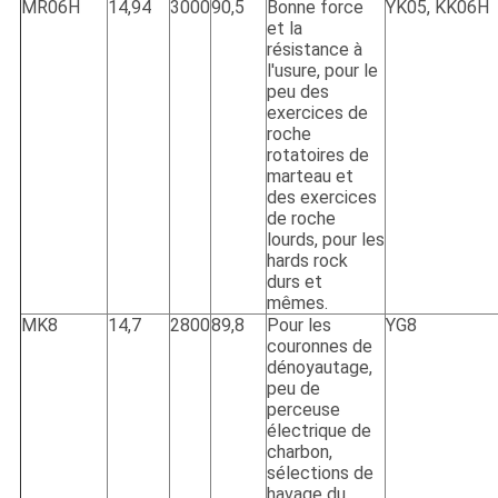
MR06H
14,94
3000
90,5
Bonne force
YK05, KK06H
et la
résistance à
l'usure, pour le
peu des
exercices de
roche
rotatoires de
marteau et
des exercices
de roche
lourds, pour les
hards rock
durs et
mêmes.
MK8
14,7
2800
89,8
Pour les
YG8
couronnes de
dénoyautage,
peu de
perceuse
électrique de
charbon,
sélections de
havage du