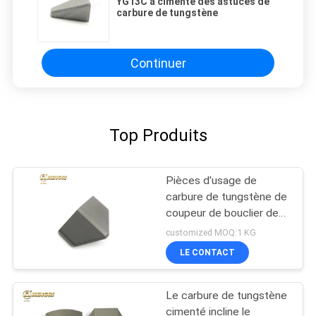
YG13C a cimenté des astuces de
carbure de tungstène
Continuer
Top Produits
Pièces d'usage de
carbure de tungstène de
coupeur de bouclier de
Tbm pour l'aléseuse de
customized MOQ:1 KG
tunnel
LE CONTACT
Le carbure de tungstène
cimenté incline le