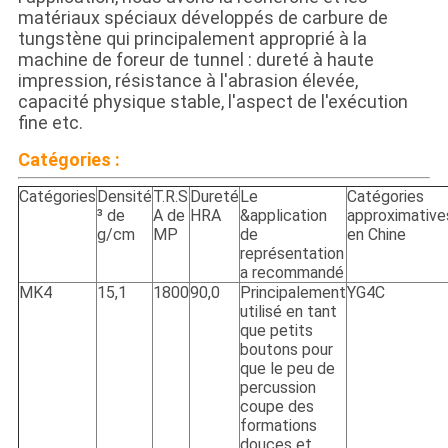
matériaux spéciaux développés de carbure de
tungstène qui principalement approprié à la
machine de foreur de tunnel : dureté à haute
impression, résistance à l'abrasion élevée,
capacité physique stable, l'aspect de l'exécution
fine etc.
Catégories :
Catégories
Densité
T.R.S
Dureté
Le
Catégories
³ de
Α de
HRA
&application
approximative
g/cm
MP
de
en Chine
représentation
a recommandé
MK4
15,1
1800
90,0
Principalement
YG4C
utilisé en tant
que petits
boutons pour
que le peu de
percussion
coupe des
formations
douces et