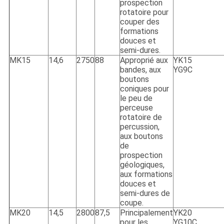
prospection
rotatoire pour
couper des
formations
douces et
semi-dures.
MK15
14,6
2750
88
Approprié aux
YK15
bandes, aux
YG9C
boutons
coniques pour
le peu de
perceuse
rotatoire de
percussion,
aux boutons
de
prospection
géologiques,
aux formations
douces et
semi-dures de
coupe.
MK20
14,5
2800
87,5
Principalement
YK20
pour les
YG10C