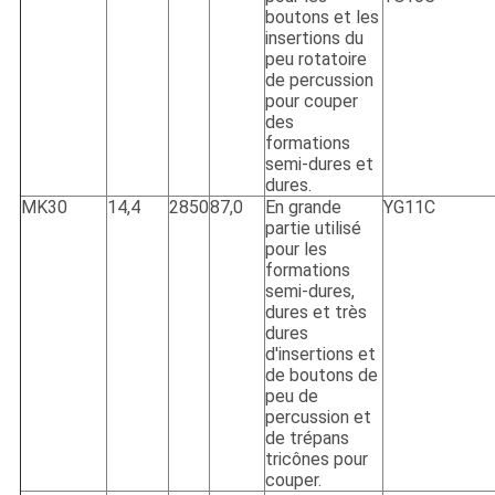
boutons et les
insertions du
peu rotatoire
de percussion
pour couper
des
formations
semi-dures et
dures.
MK30
14,4
2850
87,0
En grande
YG11C
partie utilisé
pour les
formations
semi-dures,
dures et très
dures
d'insertions et
de boutons de
peu de
percussion et
de trépans
tricônes pour
couper.