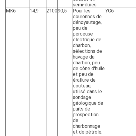
semi-dures.
MK6
14,9
2100
90,5
Pour les
YG6
couronnes de
dénoyautage,
peu de
perceuse
électrique de
charbon,
sélections de
havage du
charbon, peu
de cône d'huile
et peu de
éraflure de
couteau,
utilisé dans le
sondage
géologique de
puits de
prospection,
de
charbonnage
et de pétrole.