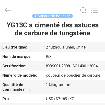
2026
Zhuzhou
Mingri
Cemented
Carbide
Coupeur de bouclier
Co.,
Ltd..
All
YG13C a cimenté des astuces
MAISON
Rights
Reserved.
de carbure de tungstène
PRODUITS
Lieu d'origine:
Zhuzhou, Hunan, Chine
AU
Nom de marque:
RiXin
SUJET
Certification:
ISO9001:2008; ISO14001:2004
DE
Numéro de modèle:
coupeur de bouclier de carbure
NOUS
Quantité de
1 kilogramme
commande min:
VISITE
Prix:
USD+37~69+KG
D'USINE