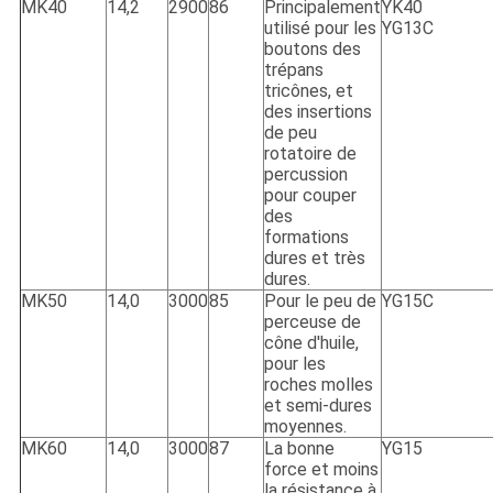
MK40
14,2
2900
86
Principalement
YK40
utilisé pour les
YG13C
boutons des
trépans
tricônes, et
des insertions
de peu
rotatoire de
percussion
pour couper
des
formations
dures et très
dures.
MK50
14,0
3000
85
Pour le peu de
YG15C
perceuse de
cône d'huile,
pour les
roches molles
et semi-dures
moyennes.
MK60
14,0
3000
87
La bonne
YG15
force et moins
la résistance à