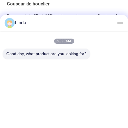
Coupeur de bouclier
Passage de la CE et d'OIN d'aléseuse de perçage d'un tunnel
de coupeur de bouclier du carbure cimenté TBM
Linda
Coupeur de bouclier de carbure cimenté de tungstène
9:30 AM
Coupeur cimenté de disque en métal du carbure de tungstène
TBM pour l'aléseuse de tunnel de TBM
Good day, what product are you looking for?
Catégories populaires
Tous
Le Carbure De 
Bandes De Carbure 
Tungstène Meurent
De Tungstène
Plat De Carbure De 
Goujons De Carbure 
Tungstène
De Tungstène Pour 
HPGR
Lame De Coupeur 
Carbure De 
De Carbure De 
Tungstène Rod
Tungstène