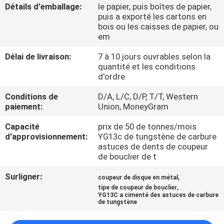
Détails d'emballage:
le papier, puis boîtes de papier,
puis a exporté les cartons en
CONTRÔLE
bois ou les caisses de papier, ou
em
DE
QUALITÉ
Délai de livraison:
7 à 10 jours ouvrables selon la
quantité et les conditions
d'ordre
CONTACTEZ-
Conditions de
D/A, L/C, D/P, T/T, Western
NOUS
paiement:
Union, MoneyGram
Capacité
prix de 50 de tonnes/mois
NOUVELLES
d'approvisionnement:
YG13c de tungstène de carbure
astuces de dents de coupeur
de bouclier de t
DEMANDEZ
Surligner:
,
coupeur de disque en métal
UNE
,
tipe de coupeur de bouclier
YG13C a cimenté des astuces de carbure
CITATION
de tungstène