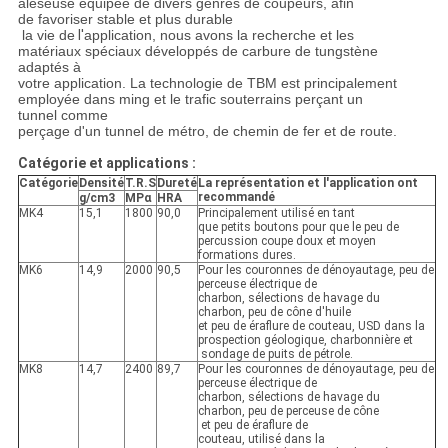
aléseuse équipée de divers genres de coupeurs, afin
de favoriser stable et plus durable
la vie de
l'
application, nous avons la recherche et les
matériaux spéciaux développés de carbure de tungstène
adaptés à
votre application. La technologie de TBM est principalement
employée dans ming et le trafic souterrains perçant un
tunnel comme
perçage d'un tunnel de métro, de chemin de fer et de route.
Catégorie et applications :
Catégorie
Densité
T.R.S
Dureté
La représentation et l'application ont
recommandé
g/cm3
MPα
HRA
MK4
15,1
1800
90,0
Principalement utilisé en tant
que petits boutons pour que le peu de
percussion coupe doux et moyen
formations dures.
MK6
14,9
2000
90,5
Pour les couronnes de dénoyautage, peu de
perceuse électrique de
charbon, sélections de havage du
charbon, peu de cône d'huile
et peu de éraflure de couteau, USD dans la
prospection géologique, charbonnière et
sondage de puits de pétrole.
MK8
14,7
2400
89,7
Pour les couronnes de dénoyautage, peu de
perceuse électrique de
charbon, sélections de havage du
charbon, peu de perceuse de cône
et peu de éraflure de
couteau, utilisé dans la