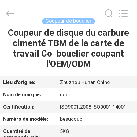
2026
Zhuzhou
Mingri
Cemented
Carbide
Coupeur de bouclier
Co.,
Ltd..
All
Coupeur de disque du carbure
MAISON
Rights
Reserved.
cimenté TBM de la carte de
PRODUITS
travail Co bouclier coupant
l'OEM/ODM
AU
SUJET
Lieu d'origine:
Zhuzhou Hunan Chine
DE
Nom de marque:
none
NOUS
Certification:
ISO9001:2008 ISO9001:14001
Numéro de modèle:
beaucoup
VISITE
D'USINE
Quantité de
5KG