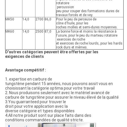
rotatoire
percussion
peu pour couper des formations dures de
travaux forcés et de vey.
MK50
14,0
2700
86,0
Pour le peu de perceuse de
cône d'huile, pour les
roches molles et semi-dures moyennes.
MK60
14,0
2500
87,0
La bonne force et moins la résistance à
l'usure, pour le peu du marteau rotatoire
exercices de roche
et exercices de roche lourds, pour les hards
rock durs et mêmes.
D'autres catégories peuvent être offertes par les
exigences de clients
Avantage compétitif :
1. expertise en carbure de
tungstène pendant 15 années, nous pouvons assit vous en
choisissant la catégorie optima pour votre travail
2. Nous produisons seulement avec le matériel avancé de
carbure de tungstène pour assurer le niveau élevé de la qualité
3.You guarranteed pour trouver le
droit pour votre application avec la
diverse catégorie et types disponibles
4.All notre produit sont sur place faits dans des
conditions commandées de qualité stricte.