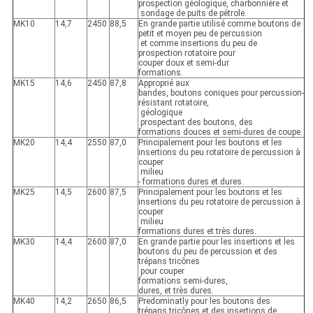
prospection géologique, charbonnière et
sondage de puits de pétrole.
MK10
14,7
2450
88,5
En grande partie utilisé comme boutons de
petit et moyen peu de percussion
et comme insertions du peu de
prospection rotatoire pour
couper doux et semi-dur
formations.
MK15
14,6
2450
87,8
Approprié aux
bandes, boutons coniques pour percussion-
résistant rotatoire,
géologique
prospectant des boutons, des
formations douces et semi-dures de coupe.
MK20
14,4
2550
87,0
Principalement pour les boutons et les
insertions du peu rotatoire de percussion à
couper
milieu
- formations dures et dures.
MK25
14,5
2600
87,5
Principalement pour les boutons et les
insertions du peu rotatoire de percussion à
couper
milieu
formations dures et très dures.
MK30
14,4
2600
87,0
En grande partie pour les insertions et les
boutons du peu de percussion et des
trépans tricônes
pour couper
formations semi-dures,
dures, et très dures.
MK40
14,2
2650
86,5
Predominatly pour les boutons des
trépans tricônes et des insertions de