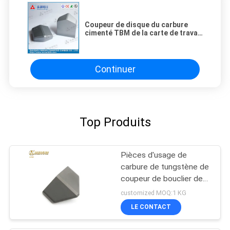
Coupeur de disque du carbure
cimenté TBM de la carte de travail
Co bouclier coupant l'OEM/ODM
Continuer
Top Produits
Pièces d'usage de
carbure de tungstène de
coupeur de bouclier de
Tbm pour l'aléseuse de
customized MOQ:1 KG
tunnel
LE CONTACT