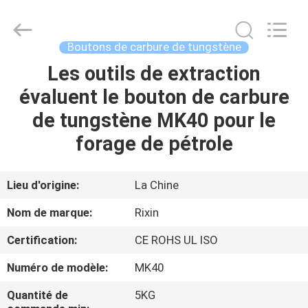
2026
Zhuzhou
Mingri
Cemented
Carbide
Boutons de carbure de tungstène
Co.,
Ltd..
All
Les outils de extraction
MAISON
Rights
Reserved.
évaluent le bouton de carbure
PRODUITS
de tungstène MK40 pour le
forage de pétrole
AU
SUJET
Lieu d'origine:
La Chine
DE
Nom de marque:
Rixin
NOUS
Certification:
CE ROHS UL ISO
Numéro de modèle:
MK40
VISITE
D'USINE
Quantité de
5KG