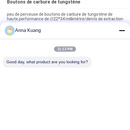
Boutons de carbure de tungstène
peu de perceuse de boutons de carbure de tungstène de
haute performance de ∅22*34 millimètre/dents de extraction
sphériques
Anna Kuang
Insertion outil par pastilles de carbure de tungstène de Dth
pour le matériel dur de perceuse de charbonnage
11:13 PM
peu principal rond d'astuces d'insertion de bouton de carbure
de tungstène pour le mien de MK4-MK60
Good day, what product are you looking for?
Catégories populaires
Tous
Le Carbure De 
Bandes De Carbure 
Tungstène Meurent
De Tungstène
Plat De Carbure De 
Goujons De Carbure 
Tungstène
De Tungstène Pour 
HPGR
Lame De Coupeur 
Carbure De 