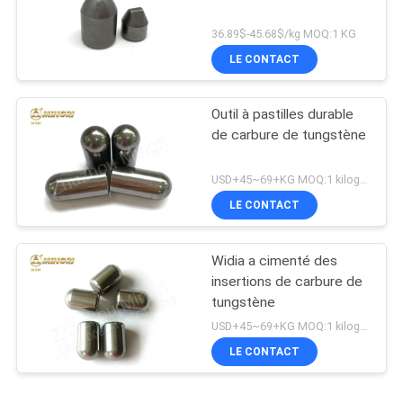
36.89$-45.68$/kg MOQ:1 KG
LE CONTACT
Outil à pastilles durable
de carbure de tungstène
USD+45~69+KG MOQ:1 kilogramme
LE CONTACT
Widia a cimenté des
insertions de carbure de
tungstène
USD+45~69+KG MOQ:1 kilogramme
LE CONTACT