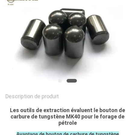
PLAN
DU
SITE
PRIVACY
POLICY
Description de produit
Les outils de extraction évaluent le bouton de
carbure de tungstène MK40 pour le forage de
pétrole
de bouton de carbure de tungstène
Avantage