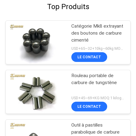
Top Produits
Catégorie Mk8 extrayant
des boutons de carbure
cimenté
USD+65~32+10kg~60kg MOQ:5KG
LE CONTACT
Rouleau portable de
carbure de tungstène
USD+45~69+KG MOQ:1 kilogramme
LE CONTACT
Outil à pastilles
parabolique de carbure