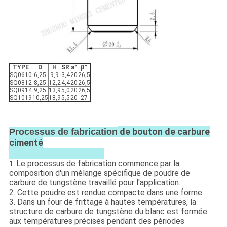
TYPE
D
H
SR
a°
β°
SQ0610
6,25
9,9
3,4
20
26,5
SQ0812
8,25
12,2
4,4
20
26,5
SQ0914
9,25
13,9
5,0
20
26,5
SQ1019
10,25
18,9
5,5
20
27
de bouton de carbure
Processus de fabrication
cimenté
Le processus de fabrication commence par la
1.
composition d'un mélange spécifique de poudre de
carbure de tungstène travaillé pour l'application.
2. Cette poudre est rendue compacte dans une forme.
3. Dans un four de frittage à hautes températures, la
structure de carbure de tungstène du blanc est formée
aux températures précises pendant des périodes