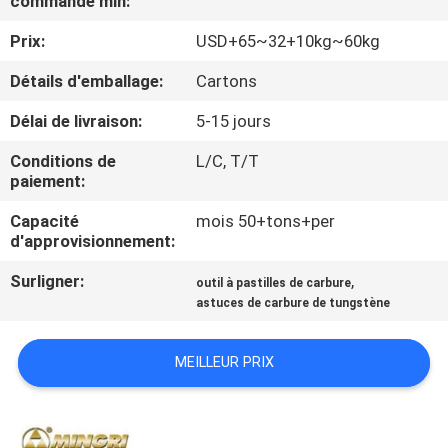
commande min:
Prix:
USD+65~32+10kg~60kg
CONTRÔLE
DE
Détails d'emballage:
Cartons
QUALITÉ
Délai de livraison:
5-15 jours
Conditions de
L/C, T/T
CONTACTEZ-
paiement:
NOUS
Capacité
mois 50+tons+per
d'approvisionnement:
NOUVELLES
Surligner:
,
outil à pastilles de carbure
astuces de carbure de tungstène
DEMANDEZ
MEILLEUR PRIX
UNE
CITATION