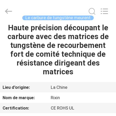
2026
Zhuzhou
Mingri
Cemented
Carbide
Le carbure de tungstène meurent
Co.,
Ltd..
All
Haute précision découpant le
MAISON
Rights
Reserved.
carbure avec des matrices de
PRODUITS
tungstène de recourbement
fort de comité technique de
AU
résistance dirigeant des
SUJET
matrices
DE
NOUS
Lieu d'origine:
La Chine
Nom de marque:
Rixin
VISITE
Certification:
CE ROHS UL
D'USINE