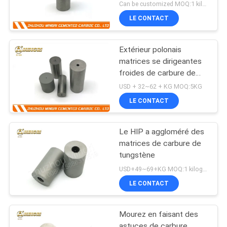
Can be customized MOQ:1 kilogramme
LE CONTACT
Extérieur polonais
matrices se dirigeantes
froides de carbure de
carte de travail + de Co
USD + 32~62 + KG MOQ:5KG
LE CONTACT
Le HIP a aggloméré des
matrices de carbure de
tungstène
USD+49~69+KG MOQ:1 kilogramme
LE CONTACT
Mourez en faisant des
astuces de carbure