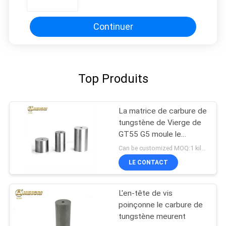
de comité technique de
résistance dirigeant des matrices
Continuer
Top Produits
La matrice de carbure de
tungstène de Vierge de
GT55 G5 moule le
poinçon emboutissant la
Can be customized MOQ:1 kilogramme
matrice froide de titre
LE CONTACT
L'en-tête de vis
poinçonne le carbure de
tungstène meurent