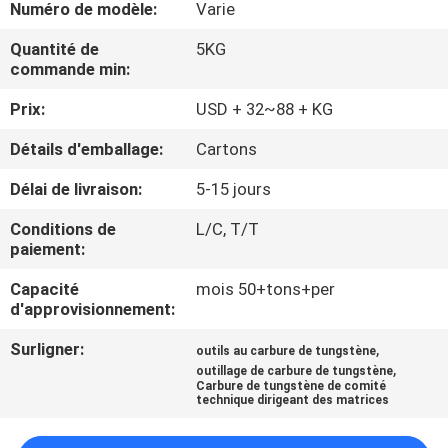
Numéro de modèle:
Varie
CONTRÔLE
Quantité de
5KG
commande min:
DE
Prix:
USD + 32~88 + KG
QUALITÉ
Détails d'emballage:
Cartons
CONTACTEZ-
Délai de livraison:
5-15 jours
NOUS
Conditions de
L/C, T/T
paiement:
NOUVELLES
Capacité
mois 50+tons+per
d'approvisionnement:
DEMANDEZ
Surligner:
,
outils au carbure de tungstène
,
UNE
outillage de carbure de tungstène
Carbure de tungstène de comité
technique dirigeant des matrices
CITATION