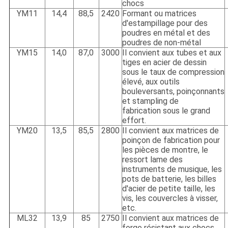
chocs
YM11
14,4
88,5
2420
Formant ou matrices
d'estampillage pour des
poudres en métal et des
poudres de non-métal
YM15
14,0
87,0
3000
Il convient aux tubes et aux
tiges en acier de dessin
sous le taux de compression
élevé, aux outils
bouleversants, poinçonnants
et stampling de
fabrication sous le grand
effort.
YM20
13,5
85,5
2800
Il convient aux matrices de
poinçon de fabrication pour
les pièces de montre, le
ressort lame des
instruments de musique, les
pots de batterie, les billes
d'acier de petite taille, les
vis, les couvercles à visser,
etc.
ML32
13,9
85
2750
Il convient aux matrices de
forge résistant aux chocs