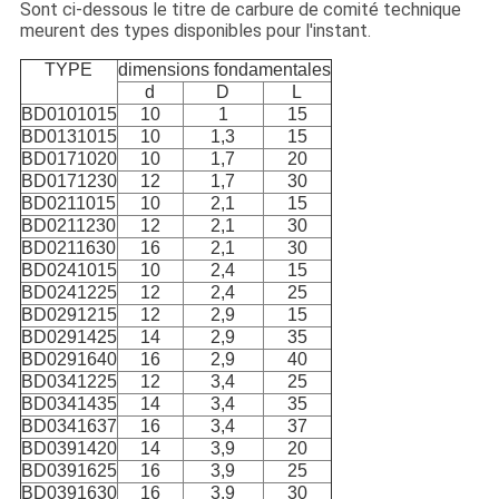
Sont ci-dessous le titre de carbure de comité technique
meurent des types disponibles pour l'instant.
TYPE
dimensions fondamentales
d
D
L
BD0101015
10
1
15
BD0131015
10
1,3
15
BD0171020
10
1,7
20
BD0171230
12
1,7
30
BD0211015
10
2,1
15
BD0211230
12
2,1
30
BD0211630
16
2,1
30
BD0241015
10
2,4
15
BD0241225
12
2,4
25
BD0291215
12
2,9
15
BD0291425
14
2,9
35
BD0291640
16
2,9
40
BD0341225
12
3,4
25
BD0341435
14
3,4
35
BD0341637
16
3,4
37
BD0391420
14
3,9
20
BD0391625
16
3,9
25
BD0391630
16
3,9
30