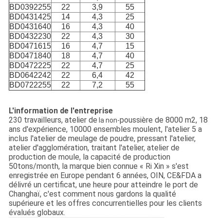
BD0392255
22
3,9
55
BD0431425
14
4,3
25
BD0431640
16
4,3
40
BD0432230
22
4,3
30
BD0471615
16
4,7
15
BD0471840
18
4,7
40
BD0472225
22
4,7
25
BD0642242
22
6,4
42
BD0722255
22
7,2
55
L'information de l'entreprise
230 travailleurs, atelier de
poussière de 8000 m2, 18
la non-
ans d'expérience, 10000 ensembles moulent, l'atelier 5 a
inclus l'atelier de meulage de poudre, pressant l'atelier,
atelier d'agglomération, traitant l'atelier, atelier de
production de moule, la capacité de production
50tons/month, la marque bien connue « Ri Xin » s'est
enregistrée en Europe pendant 6 années, OIN, CE&FDA a
délivré un certificat, une heure pour atteindre le port de
Changhaï, c'est comment nous gardons la qualité
supérieure et les offres concurrentielles pour les clients
évalués globaux.