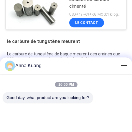
cimenté
USD+49~69+KG MOQ:1 kilogramme
LE CONTACT
le carbure de tungstène meurent
Le carbure de tungstène de bague meurent des graines que
G55 allient dur le métal pour l'industrie d'attache
Anna Kuang
Matrice cimentée de carbure de tungstène pour les moules
se dirigeants froids de estampillage de poinçon
10:00 PM
Le carbure de tungstène se dirigeant froid meurent en
poinçonnant emboutissant des moules la résistance à l'usure
Good day, what product are you looking for?
Catégories populaires
Tous
Le Carbure De 
Bandes De Carbure 
Tungstène Meurent
De Tungstène