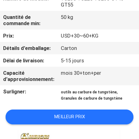
GT55
CONTRÔLE
Quantité de
50 kg
commande min:
DE
QUALITÉ
Prix:
USD+30~60+KG
Détails d'emballage:
Carton
CONTACTEZ-
Délai de livraison:
5-15 jours
NOUS
Capacité
mois 30+ton+per
d'approvisionnement:
NOUVELLES
Surligner:
,
outils au carbure de tungstène
Granules de carbure de tungstène
DEMANDEZ
UNE
MEILLEUR PRIX
CITATION