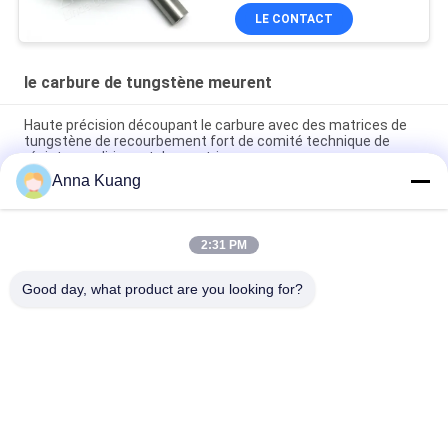
LE CONTACT
le carbure de tungstène meurent
Haute précision découpant le carbure avec des matrices de
tungstène de recourbement fort de comité technique de
résistance dirigeant des matrices
Anna Kuang
Le carbure de tungstène de bague meurent des graines que
G55 allient dur le métal pour l'industrie d'attache
2:31 PM
Matrice cimentée de carbure de tungstène pour les moules
se dirigeants froids de estampillage de poinçon
Good day, what product are you looking for?
Catégories populaires
Tous
Le Carbure De 
Bandes De Carbure 
Tungstène Meurent
De Tungstène
Plat De Carbure De 
Goujons De Carbure 