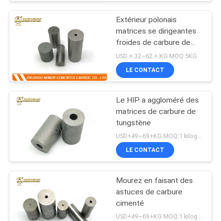
Extérieur polonais
matrices se dirigeantes
froides de carbure de
carte de travail + de Co
USD + 32~62 + KG MOQ:5KG
LE CONTACT
Le HIP a aggloméré des
matrices de carbure de
tungstène
USD+49~69+KG MOQ:1 kilogramme
LE CONTACT
Mourez en faisant des
astuces de carbure
cimenté
USD+49~69+KG MOQ:1 kilogramme