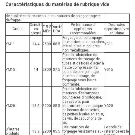
Caractéristiques du matériau de rubrique vide
de qualité carbureuse pour les matrices de poinçonnage et
de frappe
Densité
Performance et
Des notes
T.R.S
Dureté
Grade
en
application
approximatives
MPa
HRA
g/cm3
recommandées
en Chine
Forgeage ou estampage
de matrices pour poudres
YM11
14.4
2600
88.5
YG11
métalliques et poudres
non métalliques.
Pour la fabrication de
matrices de traçage de
tubes et de tiges d'acier à
haute compressibilité;
YM15
14
2800
87.5
YG15
outils de poinçonnage,
d'emboutissage, de
forgeage sous haute
contrainte.
Pour la fabrication de
matrices d'estampage
pour pièces d'horlogerie,
de ressorts pour
YM20
13.5
3200
85.5
instruments de musique,
YG20
de bocaux de batteries,
de petites boules en acier,
de vis, de capuchons de
vis.
Des matrices de
Le code de
D'autres
13.9
2900
85.5
forgeage résistantes aux
référence est le
produits