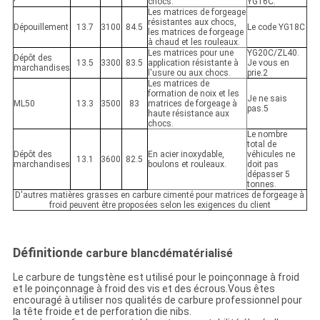
chocs.
YG16C.
Les matrices de forgeage
résistantes aux chocs,
Dépouillement
13.7
3100
84.5
Le code YG18C
les matrices de forgeage
à chaud et les rouleaux.
Les matrices pour une
YG20C/ZL40.
Dépôt des
13.5
3300
83.5
application résistante à
Je vous en
marchandises
l'usure ou aux chocs.
prie.2
Les matrices de
formation de noix et les
Je ne sais
ML50
13.3
3500
83
matrices de forgeage à
pas.5
haute résistance aux
chocs.
Le nombre
total de
Dépôt des
En acier inoxydable,
véhicules ne
13.1
3600
82.5
marchandises
boulons et rouleaux.
doit pas
dépasser 5
tonnes.
D'autres matières grasses en carbure cimenté pour matrices de forgeage à
froid peuvent être proposées selon les exigences du client
Définition
de carbure blanc
dématérialisé
Le carbure de tungstène est utilisé pour le poinçonnage à froid
et le poinçonnage à froid des vis et des écrous.Vous êtes
encouragé à utiliser nos qualités de carbure professionnel pour
la tête froide et de perforation die nibs.