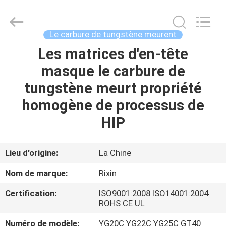
2026
Zhuzhou
Mingri
Cemented
Carbide
Le carbure de tungstène meurent
Co.,
Ltd..
All
Les matrices d'en-tête
MAISON
Rights
Reserved.
masque le carbure de
PRODUITS
tungstène meurt propriété
homogène de processus de
AU
HIP
SUJET
DE
Lieu d'origine:
La Chine
NOUS
Nom de marque:
Rixin
Certification:
ISO9001:2008 ISO14001:2004
VISITE
ROHS CE UL
D'USINE
Numéro de modèle:
YG20C YG22C YG25C GT40