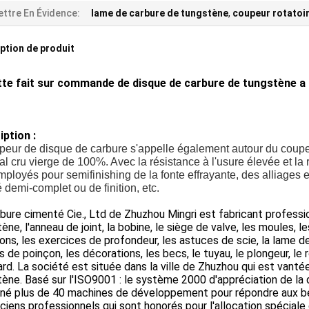
ttre En Évidence:
lame de carbure de tungstène
,
coupeur rotatoi
ption de produit
tte fait sur commande de disque de carbure de tungstène a 
iption :
peur de disque de carbure s'appelle également autour du coupeur
al cru vierge de 100%. Avec la résistance à l'usure élevée et la
mployés pour semifinishing de la fonte effrayante, des alliages e
ié demi-complet ou de finition, etc.
bure cimenté Cie., Ltd de Zhuzhou Mingri est fabricant professio
ène, l'anneau de joint, la bobine, le siège de valve, les moules, le
ions, les exercices de profondeur, les astuces de scie, la lame d
 de poinçon, les décorations, les becs, le tuyau, le plongeur, l
rd. La société est située dans la ville de Zhuzhou qui est vant
ène. Basé sur l'ISO9001 : le système 2000 d'appréciation de la q
né plus de 40 machines de développement pour répondre aux bes
ciens professionnels qui sont honorés pour l'allocation spéciale 