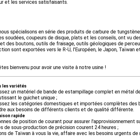
ur et les services satisfaisants.
ous spécialisons en série des produits de carbure de tungstène
s soudées, coupeurs de disque, plats et les conseils, ont vu de
et des boutons, outils de fraisage, outils géologiques de perceus
tion sont exportées vers le R-U, l'Européen, le Japon, Taïwan et
tes bienvenu pour avoir une visite à notre usine !
 les variétés
ssez un matériel de bande de estampillage complet en métal de 
issant le guichet unique ;
issez les catégories domestiques et importées complètes des b
re aux besoins de différents clients et de qualité différente.
raison rapide
nnes de position de courant pour assurer l'approvisionnement suf
es de sous-production de précision courent 24 heures ;
ns de Taïwan à vous la vie, affaire avec les besoins urgents de 