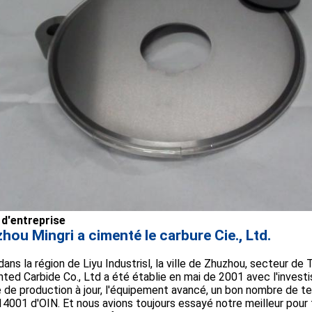
 d'entreprise
hou Mingri a cimenté le carbure Cie., Ltd.
dans la région de Liyu Industrisl, la ville de Zhuzhou, secteur d
ed Carbide Co., Ltd a été établie en mai de 2001 avec l'inves
 de production à jour, l'équipement avancé, un bon nombre de t
4001 d'OIN. Et nous avions toujours essayé notre meilleur pour fo