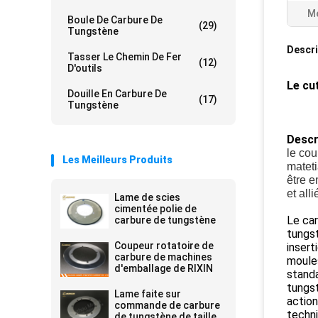
Me
Boule De Carbure De
(29)
Tungstène
Descri
Tasser Le Chemin De Fer
(12)
D'outils
Le cu
Douille En Carbure De
(17)
Tungstène
Descr
le cou
Les Meilleurs Produits
mateti
être e
et all
Lame de scies
cimentée polie de
Le car
carbure de tungstène
tungst
Coupeur rotatoire de
insert
carbure de machines
moules
d'emballage de RIXIN
standa
tungst
Lame faite sur
action
commande de carbure
techni
de tungstène de taille