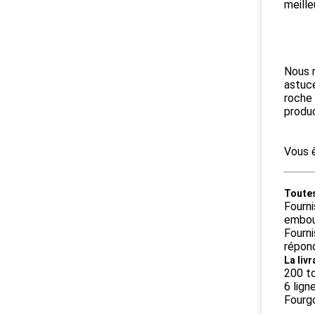
meille
Nous n
astuce
roche 
produc
Vous ê
Toutes
Fourni
embout
Fourn
répond
La liv
200 to
6 lign
Fourgo