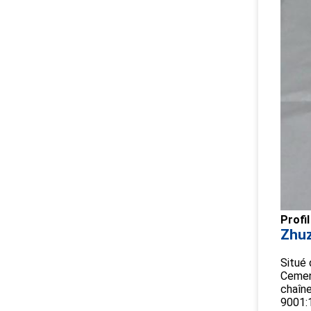
Profil
Zhuz
Situé 
Cement
chaîne
9001:1