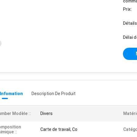
comma
Prix:
Détail
Délai d
 Infomation
Description De Produit
mber Modèle ::
Divers
Matéri
omposition
Carte de travail, Co
Catégor
imique ::