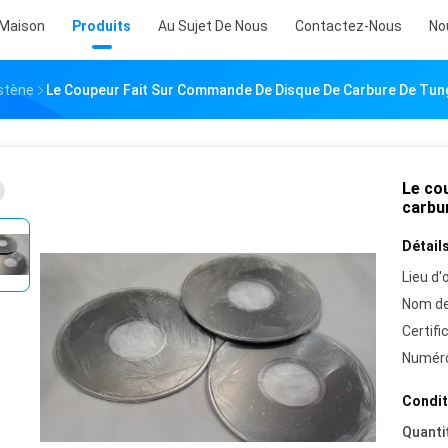
Maison
Produits
Au Sujet De Nous
Contactez-Nous
No
stène
Le Coupeur Fait Sur Commande De Disque De Carbure De Tung
Le co
carbu
Détails
Lieu d'o
Nom de
Certifi
Numéro
Condit
Quanti