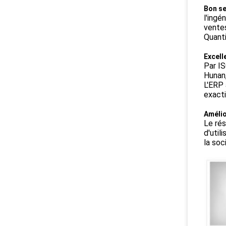
Bon se
l'ingé
ventes
Quanti
Excell
Par IS
Hunan,
L'ERP 
exacti
Amélio
Le rés
d'util
la soc