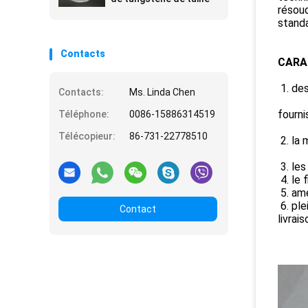
résoud
standa
Contacts
CARA
1. des
Contacts:
Ms. Linda Chen
fourni
Téléphone:
0086-15886314519
Télécopieur:
86-731-22778510
2. la 
3. les
4. le 
5. amé
6. ple
Contact
livrais