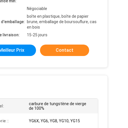
nde min:
Négociable
boîte en plastique, boîte de papier
s d'emballage:
brune, emballage de boursouflure, cas
en bois
e livraison:
15-25 jours
Meilleur Prix
Contact
carbure de tungstène de vierge
el:
de 100%
ie ::
YG6X, YG6, YG8, YG10, YG15