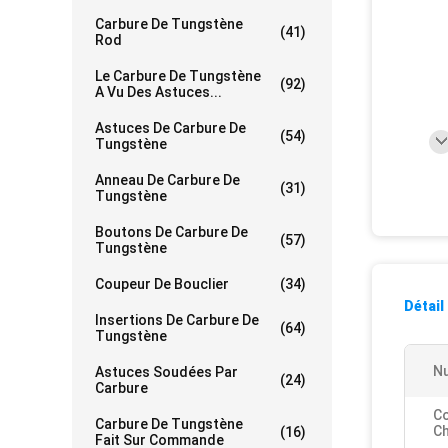
Carbure De Tungstène
(41)
Rod
Le Carbure De Tungstène
(92)
A Vu Des Astuces...
Astuces De Carbure De
(54)
Tungstène
Anneau De Carbure De
(31)
Tungstène
Boutons De Carbure De
(57)
Tungstène
Coupeur De Bouclier
(34)
Détail
Insertions De Carbure De
(64)
Tungstène
Nu
Astuces Soudées Par
(24)
Carbure
C
Carbure De Tungstène
Ch
(16)
Fait Sur Commande