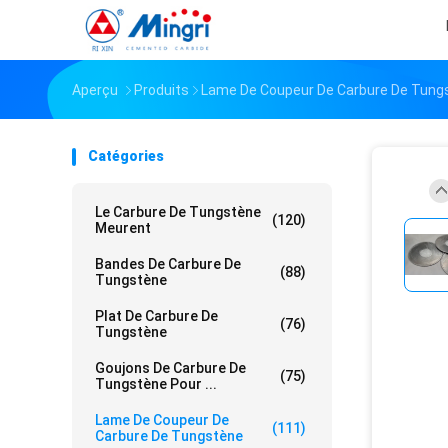
Aperçu
Produits
Lame De Coupeur De Carbure De Tung
Catégories
Le Carbure De Tungstène
(120)
Meurent
Bandes De Carbure De
(88)
Tungstène
Plat De Carbure De
(76)
Tungstène
Goujons De Carbure De
(75)
Tungstène Pour ...
Lame De Coupeur De
(111)
Carbure De Tungstène