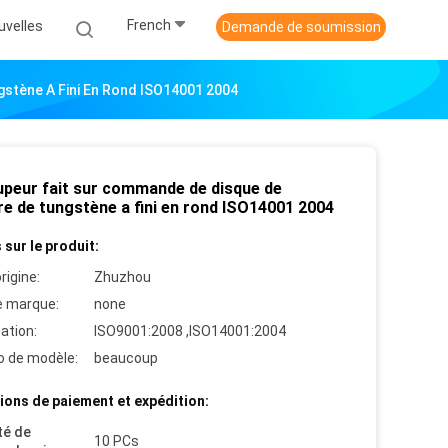
French
uvelles
Demande de soumission
stène A Fini En Rond ISO14001 2004
upeur fait sur commande de disque de
re de tungstène a fini en rond ISO14001 2004
 sur le produit:
rigine:
Zhuzhou
 marque:
none
cation:
ISO9001:2008 ,ISO14001:2004
 de modèle:
beaucoup
ions de paiement et expédition:
té de
10 PCs