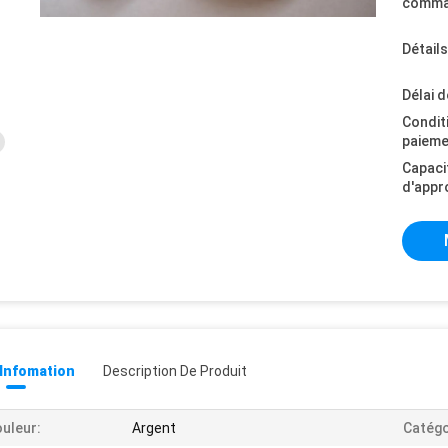
comma
Détail
Délai d
Condit
paieme
Capaci
d'appr
 Infomation
Description De Produit
uleur:
Argent
Catégo