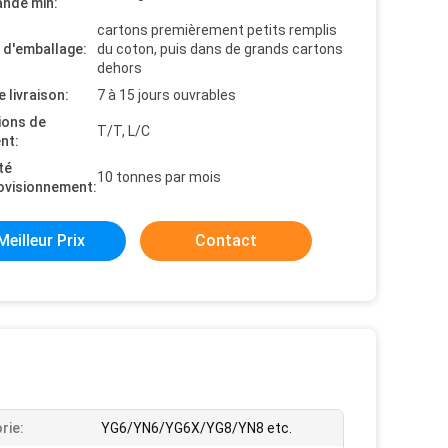
nde min:
cartons premièrement petits remplis
s d'emballage:
du coton, puis dans de grands cartons
dehors
e livraison:
7 à 15 jours ouvrables
ions de
T/T, L/C
nt:
té
10 tonnes par mois
ovisionnement:
Meilleur Prix
Contact
rie:
YG6/YN6/YG6X/YG8/YN8 etc.