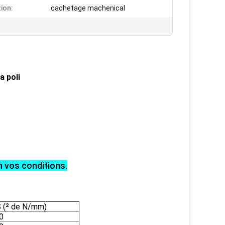
tion:
cachetage machenical
a poli
n vos conditions.
 (² de N/mm)
0