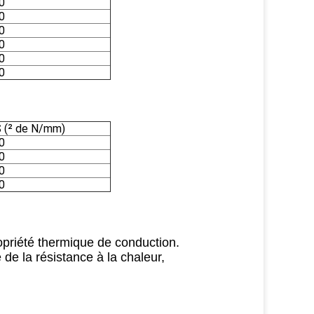
0
0
0
0
0
0
 (² de N/mm)
0
0
0
0
priété thermique de conduction.
de la résistance à la chaleur,