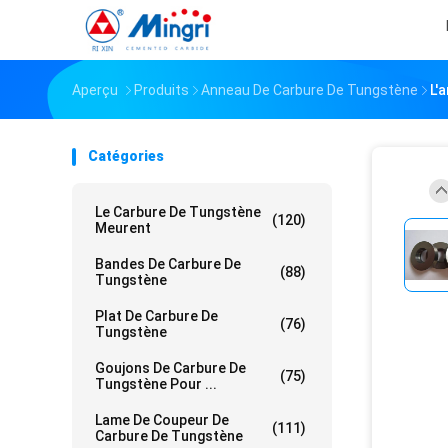
Aperçu
Produits
Anneau De Carbure De Tungstène
L'
Catégories
Le Carbure De Tungstène
(120)
Meurent
Bandes De Carbure De
(88)
Tungstène
Plat De Carbure De
(76)
Tungstène
Goujons De Carbure De
(75)
Tungstène Pour ...
Lame De Coupeur De
(111)
Carbure De Tungstène