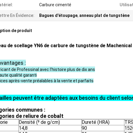
tériel:
Carbure cimenté
Utilisa
ttre En Évidence:
Bagues d'étoupage
,
anneau plat de tungstène
ption de produit
eau de scellage YN6 de carbure de tungstène de Machenical 
vantages :
icant de Professinal avec l'histoire plus de dix ans
aute qualité garanti
vices après-vente préalables à la vente et parfaits
ailles peuvent être adaptées aux besoins du client selo
gories communes :
ories de reliure de cobalt
orie
Densité (³ de g/cm)
Dureté (HRA)
TRS
14,8
90
152