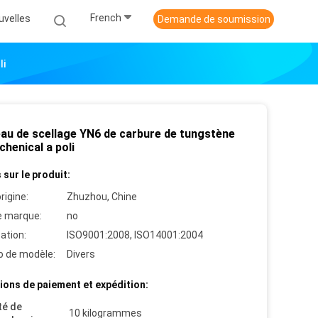
French
uvelles
Demande de soumission
li
eau de scellage YN6 de carbure de tungstène
henical a poli
 sur le produit:
rigine:
Zhuzhou, Chine
 marque:
no
cation:
ISO9001:2008, ISO14001:2004
 de modèle:
Divers
ions de paiement et expédition:
té de
10 kilogrammes