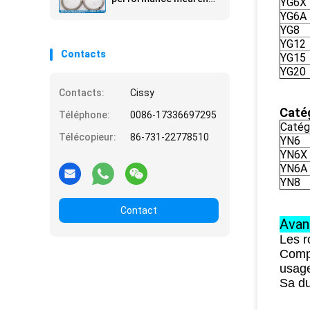
YG6X
anneau de rouleau
YG6A
YG8
YG12
Contacts
YG15
YG20
Contacts:
Cissy
Catég
Téléphone:
0086-17336697295
Catég
Télécopieur:
86-731-22778510
YN6
YN6X
YN6A
YN8
Contact
Avan
Les r
Compa
usage
Sa du