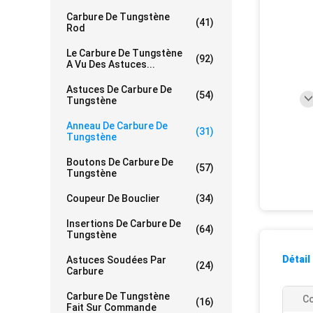
Carbure De Tungstène
(41)
Rod
Le Carbure De Tungstène
(92)
A Vu Des Astuces...
Astuces De Carbure De
(54)
Tungstène
Anneau De Carbure De
(31)
Tungstène
Boutons De Carbure De
(57)
Tungstène
Coupeur De Bouclier
(34)
Insertions De Carbure De
(64)
Tungstène
Détail
Astuces Soudées Par
(24)
Carbure
Carbure De Tungstène
Co
(16)
Fait Sur Commande