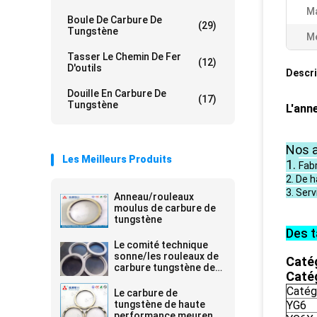
Ma
Boule De Carbure De
(29)
Tungstène
Me
Tasser Le Chemin De Fer
(12)
D'outils
Descri
Douille En Carbure De
(17)
Tungstène
L'ann
Nos a
Les Meilleurs Produits
1.
Fabr
2. De h
3. Ser
Anneau/rouleaux
moulus de carbure de
tungstène
Des t
Le comité technique
sonne/les rouleaux de
Caté
carbure tungstène de
Catég
rouleaux
Catég
Le carbure de
tungstène de haute
YG6
performance meurent