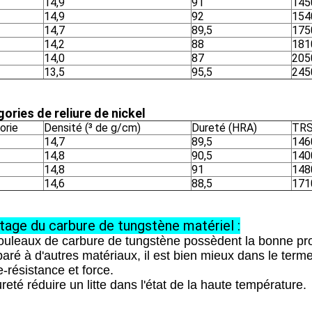
14,9
91
145
14,9
92
154
14,7
89,5
175
14,2
88
181
14,0
87
205
13,5
95,5
245
ories de reliure de nickel
orie
Densité (³ de g/cm)
Dureté (HRA)
TRS
14,7
89,5
146
14,8
90,5
140
14,8
91
148
14,6
88,5
171
tage du carbure de tungstène matériel :
ouleaux de carbure de tungstène possèdent la bonne pro
ré à d'autres matériaux, il est bien mieux dans le terme 
-résistance et force.
reté réduire un litte dans l'état de la haute température.