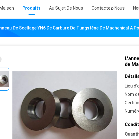
Maison
Produits
Au Sujet De Nous
Contactez-Nous
No
anneau De Scellage YN6 De Carbure De Tungstène De Machenical A Po
L'ann
de Mac
Détails
Lieu d'o
Nom de
Certifi
Numéro
Condit
Quanti