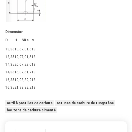
Dimension
D
H
SR
e
α.
13,35
13,5
7,0
1,5
18
13,35
19,9
7,0
1,5
18
14,35
20,0
7,2
3,0
18
14,35
15,0
7,5
1,7
18
16,35
19,0
8,8
2,2
18
16,35
21,9
8,8
2,2
18
outil à pastilles de carbure
astuces de carbure de tungstène
boutons de carbure cimenté