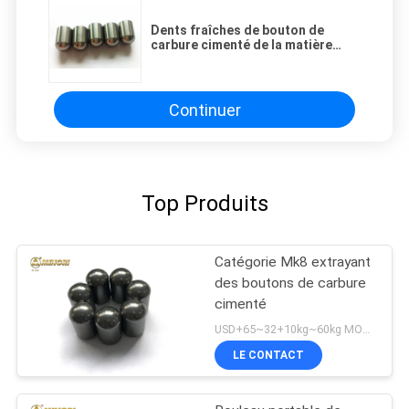
Dents fraîches de bouton de
carbure cimenté de la matière
première YK05 pour le peu de
extraction
Continuer
Top Produits
Catégorie Mk8 extrayant
des boutons de carbure
cimenté
USD+65~32+10kg~60kg MOQ:5KG
LE CONTACT