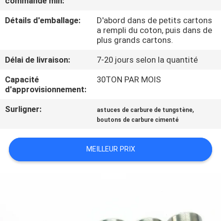
commande min:
Détails d'emballage:
D'abord dans de petits cartons
CONTRÔLE
a rempli du coton, puis dans de
DE
plus grands cartons.
QUALITÉ
Délai de livraison:
7-20 jours selon la quantité
Capacité
30TON PAR MOIS
CONTACTEZ-
d'approvisionnement:
NOUS
Surligner:
,
astuces de carbure de tungstène
boutons de carbure cimenté
NOUVELLES
MEILLEUR PRIX
DEMANDEZ
UNE
CITATION