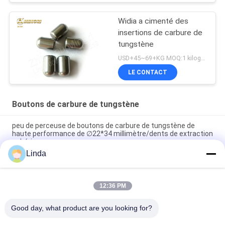
Widia a cimenté des
insertions de carbure de
tungstène
USD+45~69+KG MOQ:1 kilogramme
LE CONTACT
Boutons de carbure de tungstène
peu de perceuse de boutons de carbure de tungstène de
haute performance de ∅22*34 millimètre/dents de extraction
sphériques
Linda
Insertion outil par pastilles de carbure de tungstène de Dth
pour le matériel dur de perceuse de charbonnage
12:36 PM
peu principal rond d'astuces d'insertion de bouton de carbure
de tungstène pour le mien de MK4-MK60
Good day, what product are you looking for?