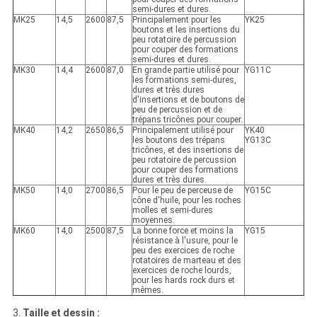
semi-dures et dures.
MK25
14,5
2600
87,5
Principalement pour les
YK25
boutons et les insertions du
peu rotatoire de percussion
pour couper des formations
semi-dures et dures.
MK30
14,4
2600
87,0
En grande partie utilisé pour
YG11C
les formations semi-dures,
dures et très dures
d'insertions et de boutons de
peu de percussion et de
trépans tricônes pour couper.
MK40
14,2
2650
86,5
Principalement utilisé pour
YK40
les boutons des trépans
YG13C
tricônes, et des insertions de
peu rotatoire de percussion
pour couper des formations
dures et très dures.
MK50
14,0
2700
86,5
Pour le peu de perceuse de
YG15C
cône d'huile, pour les roches
molles et semi-dures
moyennes.
MK60
14,0
2500
87,5
La bonne force et moins la
YG15
résistance à l'usure, pour le
peu des exercices de roche
rotatoires de marteau et des
exercices de roche lourds,
pour les hards rock durs et
mêmes.
3.
Taille et dessin :