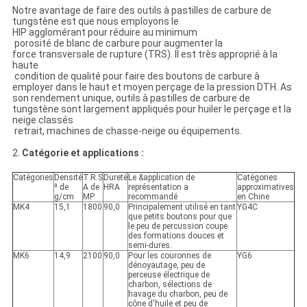
Notre avantage de faire des outils à pastilles de carbure de
tungstène est que nous employons le
HIP agglomérant pour réduire au minimum
porosité de blanc de carbure pour augmenter la
force transversale de rupture (TRS). Il est très approprié à la
haute
condition de qualité pour faire des boutons de carbure à
employer dans le haut et moyen perçage de la pression DTH. As
son rendement unique, outils à pastilles de carbure de
tungstène sont largement appliqués pour huiler le perçage et la
neige classés
retrait, machines de chasse-neige ou équipements.
2.
Catégorie et applications :
Catégories
Densité
T.R.S
Dureté
Le &application de
Catégories
³ de
Α de
HRA
représentation a
approximatives
g/cm
MP
recommandé
en Chine
MK4
15,1
1800
90,0
Principalement utilisé en tant
YG4C
que petits boutons pour que
le peu de percussion coupe
des formations douces et
semi-dures.
MK6
14,9
2100
90,0
Pour les couronnes de
YG6
dénoyautage, peu de
perceuse électrique de
charbon, sélections de
havage du charbon, peu de
cône d'huile et peu de