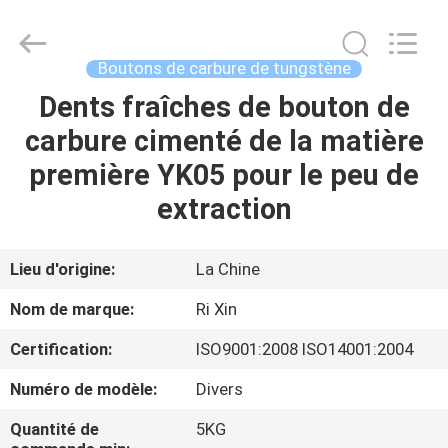
2026
Zhuzhou
Mingri
Cemented
Carbide
Boutons de carbure de tungstène
Co.,
Ltd..
All
Dents fraîches de bouton de
MAISON
Rights
Reserved.
carbure cimenté de la matière
PRODUITS
première YK05 pour le peu de
extraction
AU
SUJET
Lieu d'origine:
La Chine
DE
Nom de marque:
Ri Xin
NOUS
Certification:
ISO9001:2008 ISO14001:2004
Numéro de modèle:
Divers
VISITE
D'USINE
Quantité de
5KG