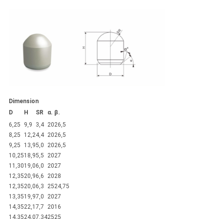
Dimension
D
H
SR
α.
β.
6,25
9,9
3,4
20
26,5
8,25
12,2
4,4
20
26,5
9,25
13,9
5,0
20
26,5
10,25
18,9
5,5
20
27
11,30
19,0
6,0
20
27
12,35
20,9
6,6
20
28
12,35
20,0
6,3
25
24,75
13,35
19,9
7,0
20
27
14,35
22,1
7,7
20
16
14,35
24,0
7,34
25
25