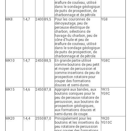
éraflure de couteau, utilisé
dans le sondage géologique
de puits de prospection, de
charbonnage et de pétrole.
MK8
14,7
2400
89,5
Pour les couronnes de
YG8
dénoyautage, peu de
perceuse électrique de
charbon, sélections de
havage du charbon, peu de
cône d'huile et peu de
éraflure de couteau, utilisé
dans le sondage géologique
de puits de prospection, de
charbonnage et de pétrole.
MK10
14,7
2450
88,5
En grande partie utilisé
YG8C
comme boutons de peu petit
et moyen de percussion et
comme insertions de peu de
prospection rotatoire pour
couper des formations
douces et semi-dures.
MK15
14,6
2450
87,8
Approprié aux bandes, aux
YK15
boutons coniques pour le
YG9C
peu de perceuse rotatoire de
percussion, aux boutons de
prospection géologiques,
aux formations douces et
semi-dures de coupe.
MK20
14,4
2550
87,0
Principalement pour les
YK20
boutons et les insertions du
YG10C
peu rotatoire de percussion
pour couper des formations