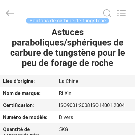
2026
Zhuzhou
Mingri
Cemented
Carbide
Boutons de carbure de tungstène
Co.,
Ltd..
All
Astuces
MAISON
Rights
Reserved.
paraboliques/sphériques de
PRODUITS
carbure de tungstène pour le
peu de forage de roche
AU
SUJET
Lieu d'origine:
La Chine
DE
Nom de marque:
Ri Xin
NOUS
Certification:
ISO9001:2008 ISO14001:2004
Numéro de modèle:
Divers
VISITE
D'USINE
Quantité de
5KG