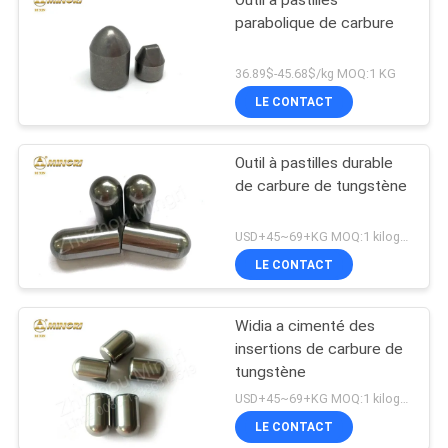
Outil à pastilles
parabolique de carbure
36.89$-45.68$/kg MOQ:1 KG
LE CONTACT
Outil à pastilles durable
de carbure de tungstène
USD+45~69+KG MOQ:1 kilogramme
LE CONTACT
Widia a cimenté des
insertions de carbure de
tungstène
USD+45~69+KG MOQ:1 kilogramme
LE CONTACT