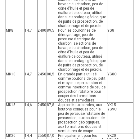
havage du charbon, peu de
cône d'huile et peu de
éraflure de couteau, utilisé
dans le sondage géologique
de puits de prospection, de
charbonnage et de pétrole.
MK8
14,7
2400
89,5
Pour les couronnes de
YG8
dénoyautage, peu de
perceuse électrique de
charbon, sélections de
havage du charbon, peu de
cône d'huile et peu de
éraflure de couteau, utilisé
dans le sondage géologique
de puits de prospection, de
charbonnage et de pétrole.
MK10
14,7
2450
88,5
En grande partie utilisé
YG8C
comme boutons de peu petit
et moyen de percussion et
comme insertions de peu de
prospection rotatoire pour
couper des formations
douces et semi-dures.
MK15
14,6
2450
87,8
Approprié aux bandes, aux
YK15
boutons coniques pour le
YG9C
peu de perceuse rotatoire de
percussion, aux boutons de
prospection géologiques,
aux formations douces et
semi-dures de coupe.
MK20
14,4
2550
87,0
Principalement pour les
YK20