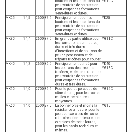
boutons et les insertions du
YG10C
peu rotatoire de percussion
pour couper des formations
semi-dures et dures.
MK25
14,5
2600
87,5
Principalement pour les
YK25
boutons et les insertions du
peu rotatoire de percussion
pour couper des formations
semi-dures et dures.
MK30
14,4
2600
87,0
En grande partie utilisé pour
YG11C
les formations semi-dures,
dures et très dures
d'insertions et de boutons de
peu de percussion et de
trépans tricônes pour couper.
MK40
14,2
2650
86,5
Principalement utilisé pour
YK40
les boutons des trépans
YG13C
tricônes, et des insertions de
peu rotatoire de percussion
pour couper des formations
dures et très dures.
MK50
14,0
2700
86,5
Pour le peu de perceuse de
YG15C
cône d'huile, pour les roches
molles et semi-dures
moyennes.
MK60
14,0
2500
87,5
La bonne force et moins la
YG15
résistance à l'usure, pour le
peu des exercices de roche
rotatoires de marteau et des
exercices de roche lourds,
pour les hards rock durs et
mêmes.