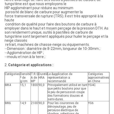
tungstène est que nous employons le
HIP agglomérant pour réduire au minimum
porosité de blanc de carbure pour augmenter la
force transversale de rupture (TRS). Il est très approprié à la
haute
condition de qualité pour faire des boutons de carbure à
employer dans le haut et moyen perçage de la pression DTH. As
son rendement unique, outils à pastilles de carbure de
tungstène sont largement appliqués pour huiler le perçage et la
neige classés
retrait, machines de chasse-neige ou équipements.
--Dimension : diamètre de 8-22mm, longueur de 10-30mm ;
--Agglomération de HIP ;
--moulu et non à la terre ;
2.
Catégorie et applications :
Catégories
Densité
T.R.S
Dureté
Le &application de
Catégories
³ de
Α de
HRA
représentation a
approximatives
g/cm
MP
recommandé
en Chine
MK4
15,1
1800
90,0
Principalement utilisé en tant
YG4C
que petits boutons pour que
le peu de percussion coupe
des formations douces et
semi-dures.
MK6
14,9
2100
90,0
Pour les couronnes de
YG6
dénoyautage, peu de
perceuse électrique de
charbon, sélections de