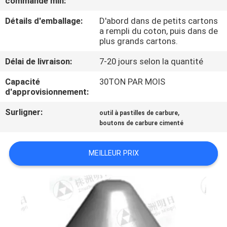
commande min:
Détails d'emballage:
D'abord dans de petits cartons
CONTRÔLE
a rempli du coton, puis dans de
DE
plus grands cartons.
QUALITÉ
Délai de livraison:
7-20 jours selon la quantité
Capacité
30TON PAR MOIS
CONTACTEZ-
d'approvisionnement:
NOUS
Surligner:
,
outil à pastilles de carbure
boutons de carbure cimenté
NOUVELLES
MEILLEUR PRIX
DEMANDEZ
UNE
CITATION