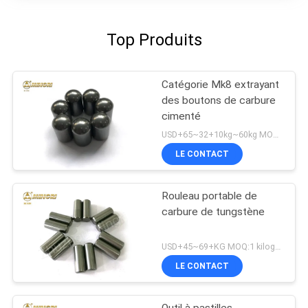
Top Produits
Catégorie Mk8 extrayant
des boutons de carbure
cimenté
USD+65~32+10kg~60kg MOQ:5KG
LE CONTACT
Rouleau portable de
carbure de tungstène
USD+45~69+KG MOQ:1 kilogramme
LE CONTACT