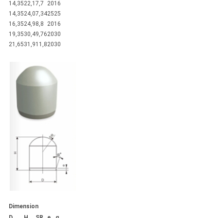
14,35
22,1
7,7
20
16
14,35
24,0
7,34
25
25
16,35
24,9
8,8
20
16
19,35
30,4
9,76
20
30
21,65
31,9
11,8
20
30
Dimension
D
H
SR
e
α
.