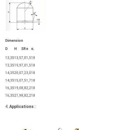
Dimension
D
H
SR
e
α.
13,35
13,5
7,0
1,5
18
13,35
19,9
7,0
1,5
18
14,35
20,0
7,2
3,0
18
14,35
15,0
7,5
1,7
18
16,35
19,0
8,8
2,2
18
16,35
21,9
8,8
2,2
18
4.
Applications :