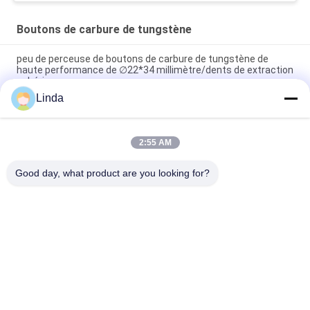
Boutons de carbure de tungstène
peu de perceuse de boutons de carbure de tungstène de
haute performance de ∅22*34 millimètre/dents de extraction
sphériques
Linda
Insertion outil par pastilles de carbure de tungstène de Dth
pour le matériel dur de perceuse de charbonnage
2:55 AM
peu principal rond d'astuces d'insertion de bouton de carbure
de tungstène pour le mien de MK4-MK60
Good day, what product are you looking for?
Catégories populaires
Tous
Le Carbure De 
Bandes De Carbure 
Tungstène Meurent
De Tungstène
Plat De Carbure De 
Goujons De Carbure 
Tungstène
De Tungstène Pour 
HPGR