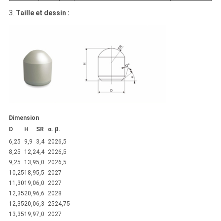
3.
Taille et dessin :
Dimension
D
H
SR
α.
β.
6,25
9,9
3,4
20
26,5
8,25
12,2
4,4
20
26,5
9,25
13,9
5,0
20
26,5
10,25
18,9
5,5
20
27
11,30
19,0
6,0
20
27
12,35
20,9
6,6
20
28
12,35
20,0
6,3
25
24,75
13,35
19,9
7,0
20
27