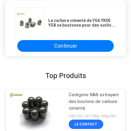
Le carbure cimenté de YG6 YK05
YG8 se boutonne pour des outils à
pastilles de dth
Continuer
Top Produits
Catégorie Mk8 extrayant
des boutons de carbure
cimenté
USD+65~32+10kg~60kg MOQ:5KG
LE CONTACT