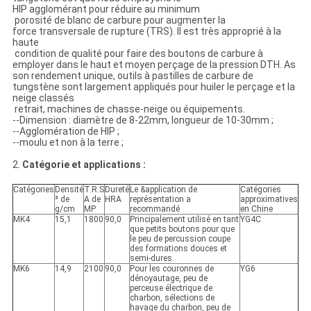
HIP agglomérant pour réduire au minimum
porosité de blanc de carbure pour augmenter la
force transversale de rupture (TRS). Il est très approprié à la
haute
condition de qualité pour faire des boutons de carbure à
employer dans le haut et moyen perçage de la pression DTH. As
son rendement unique, outils à pastilles de carbure de
tungstène sont largement appliqués pour huiler le perçage et la
neige classés
retrait, machines de chasse-neige ou équipements.
--Dimension : diamètre de 8-22mm, longueur de 10-30mm ;
--Agglomération de HIP ;
--moulu et non à la terre ;
2.
Catégorie et applications :
Catégories
Densité
T.R.S
Dureté
Le &application de
Catégories
³ de
Α de
HRA
représentation a
approximatives
g/cm
MP
recommandé
en Chine
MK4
15,1
1800
90,0
Principalement utilisé en tant
YG4C
que petits boutons pour que
le peu de percussion coupe
des formations douces et
semi-dures.
MK6
14,9
2100
90,0
Pour les couronnes de
YG6
dénoyautage, peu de
perceuse électrique de
charbon, sélections de
havage du charbon, peu de