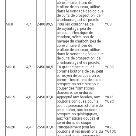
cône d'huile et peu de
éraflure de couteau, utilisé
dans le sondage géologique
de puits de prospection, de
charbonnage et de pétrole.
MK8
14,7
2400
89,5
Pour les couronnes de
YG8
dénoyautage, peu de
perceuse électrique de
charbon, sélections de
havage du charbon, peu de
cône d'huile et peu de
éraflure de couteau, utilisé
dans le sondage géologique
de puits de prospection, de
charbonnage et de pétrole.
MK10
14,7
2450
88,5
En grande partie utilisé
YG8C
comme boutons de peu petit
et moyen de percussion et
comme insertions de peu de
prospection rotatoire pour
couper des formations
douces et semi-dures.
MK15
14,6
2450
87,8
Approprié aux bandes, aux
YK15
boutons coniques pour le
YG9C
peu de perceuse rotatoire de
percussion, aux boutons de
prospection géologiques,
aux formations douces et
semi-dures de coupe.
MK20
14,4
2550
87,0
Principalement pour les
YK20
boutons et les insertions du
YG10C
peu rotatoire de percussion