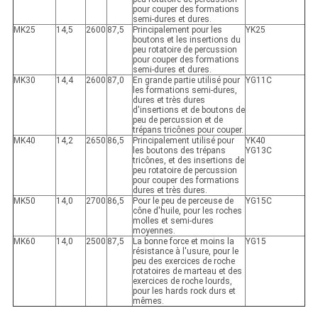
pour couper des formations
semi-dures et dures.
MK25
14,5
2600
87,5
Principalement pour les
YK25
boutons et les insertions du
peu rotatoire de percussion
pour couper des formations
semi-dures et dures.
MK30
14,4
2600
87,0
En grande partie utilisé pour
YG11C
les formations semi-dures,
dures et très dures
d'insertions et de boutons de
peu de percussion et de
trépans tricônes pour couper.
MK40
14,2
2650
86,5
Principalement utilisé pour
YK40
les boutons des trépans
YG13C
tricônes, et des insertions de
peu rotatoire de percussion
pour couper des formations
dures et très dures.
MK50
14,0
2700
86,5
Pour le peu de perceuse de
YG15C
cône d'huile, pour les roches
molles et semi-dures
moyennes.
MK60
14,0
2500
87,5
La bonne force et moins la
YG15
résistance à l'usure, pour le
peu des exercices de roche
rotatoires de marteau et des
exercices de roche lourds,
pour les hards rock durs et
mêmes.