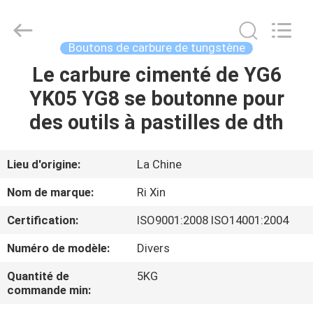
2026
Zhuzhou
Mingri
Cemented
Carbide
Boutons de carbure de tungstène
Co.,
Ltd..
All
Le carbure cimenté de YG6
MAISON
Rights
Reserved.
YK05 YG8 se boutonne pour
PRODUITS
des outils à pastilles de dth
AU
Lieu d'origine:
La Chine
SUJET
Nom de marque:
Ri Xin
DE
Certification:
ISO9001:2008 ISO14001:2004
NOUS
Numéro de modèle:
Divers
VISITE
Quantité de
5KG
commande min:
D'USINE