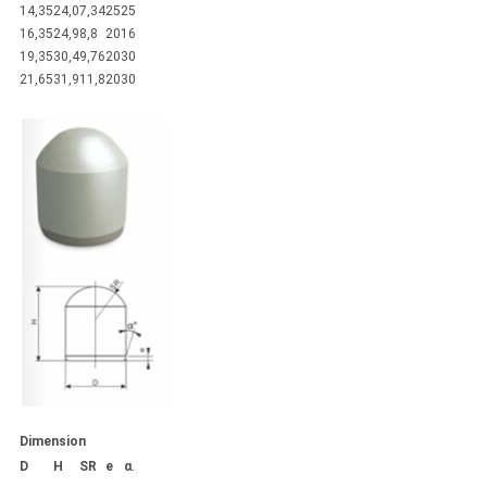
14,35
24,0
7,34
25
25
16,35
24,9
8,8
20
16
19,35
30,4
9,76
20
30
21,65
31,9
11,8
20
30
Dimension
D
H
SR
e
α
.