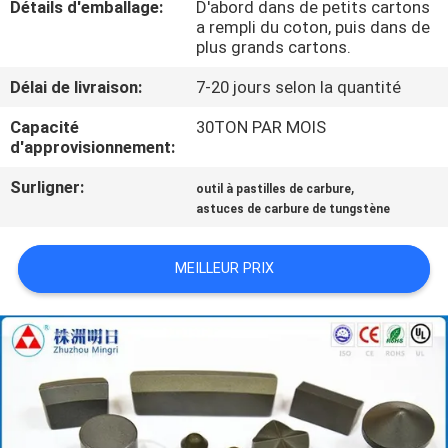
Détails d'emballage:
D'abord dans de petits cartons
a rempli du coton, puis dans de
CONTRÔLE
plus grands cartons.
DE
Délai de livraison:
7-20 jours selon la quantité
QUALITÉ
Capacité
30TON PAR MOIS
d'approvisionnement:
CONTACTEZ-
Surligner:
,
outil à pastilles de carbure
NOUS
astuces de carbure de tungstène
MEILLEUR PRIX
NOUVELLES
DEMANDEZ
UNE
CITATION