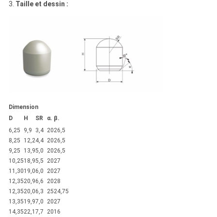
3.
Taille et dessin :
Dimension
D
H
SR
α.
β.
6,25
9,9
3,4
20
26,5
8,25
12,2
4,4
20
26,5
9,25
13,9
5,0
20
26,5
10,25
18,9
5,5
20
27
11,30
19,0
6,0
20
27
12,35
20,9
6,6
20
28
12,35
20,0
6,3
25
24,75
13,35
19,9
7,0
20
27
14,35
22,1
7,7
20
16