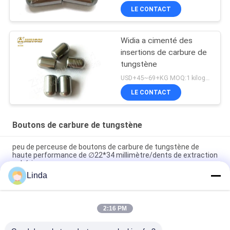
LE CONTACT
Widia a cimenté des
insertions de carbure de
tungstène
USD+45~69+KG MOQ:1 kilogramme
LE CONTACT
Boutons de carbure de tungstène
peu de perceuse de boutons de carbure de tungstène de
haute performance de ∅22*34 millimètre/dents de extraction
sphériques
Linda
Insertion outil par pastilles de carbure de tungstène de Dth
pour le matériel dur de perceuse de charbonnage
2:16 PM
peu principal rond d'astuces d'insertion de bouton de carbure
de tungstène pour le mien de MK4-MK60