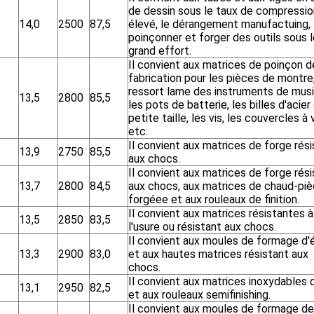
de dessin sous le taux de compressio
14,0
2500
87,5
élevé, le dérangement manufactuing,
poinçonner et forger des outils sous 
grand effort.
Il convient aux matrices de poinçon d
fabrication pour les pièces de montre,
ressort lame des instruments de musi
13,5
2800
85,5
les pots de batterie, les billes d'acier
petite taille, les vis, les couvercles à 
etc.
Il convient aux matrices de forge rés
13,9
2750
85,5
aux chocs.
Il convient aux matrices de forge rés
13,7
2800
84,5
aux chocs, aux matrices de chaud-pi
forgéee et aux rouleaux de finition.
Il convient aux matrices résistantes à
13,5
2850
83,5
l'usure ou résistant aux chocs.
Il convient aux moules de formage d'
13,3
2900
83,0
et aux hautes matrices résistant aux
chocs.
Il convient aux matrices inoxydables 
13,1
2950
82,5
et aux rouleaux semifinishing.
Il convient aux moules de formage de