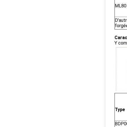
ML80
D'aut
forgé
Carac
Y com
Type
BDP0