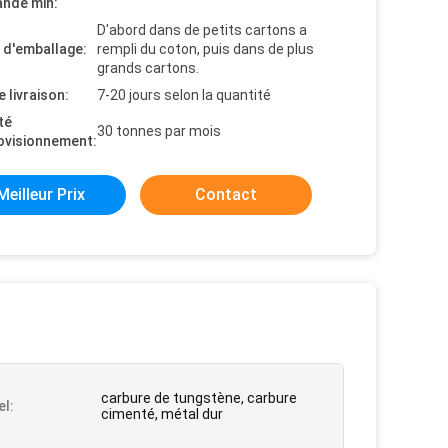
nde min:
D'abord dans de petits cartons a
s d'emballage:
rempli du coton, puis dans de plus
grands cartons.
e livraison:
7-20 jours selon la quantité
té
30 tonnes par mois
ovisionnement:
Meilleur Prix
Contact
carbure de tungstène, carbure
el:
cimenté, métal dur