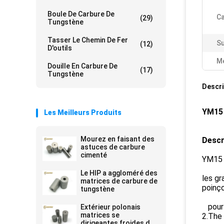
Boule De Carbure De
Ca
(29)
Tungstène
Tasser Le Chemin De Fer
Su
(12)
D'outils
Me
Douille En Carbure De
(17)
Tungstène
Descri
YM15 
Les Meilleurs Produits
Mourez en faisant des
Descr
astuces de carbure
cimenté
YM15 
Le HIP a aggloméré des
les gr
matrices de carbure de
poinç
tungstène
pour l
Extérieur polonais
matrices se
2.The 
dirigeantes froides de