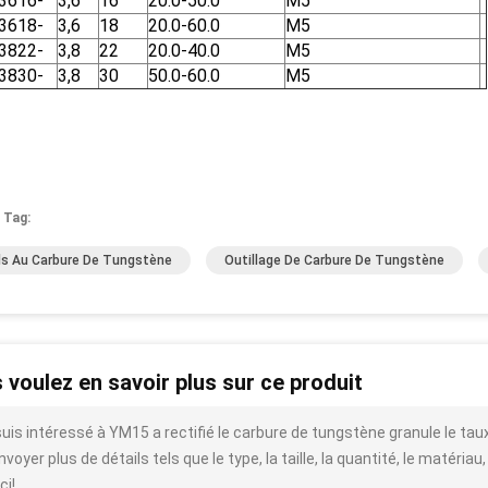
3616-
3,6
16
20.0-50.0
M5
3618-
3,6
18
20.0-60.0
M5
3822-
3,8
22
20.0-40.0
M5
3830-
3,8
30
50.0-60.0
M5
 Tag:
ls Au Carbure De Tungstène
Outillage De Carbure De Tungstène
 voulez en savoir plus sur ce produit
suis intéressé à YM15 a rectifié le carbure de tungstène granule le t
voyer plus de détails tels que le type, la taille, la quantité, le matériau,
ci!