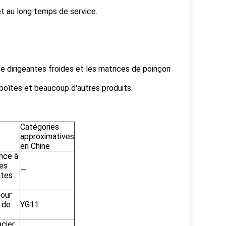
et au long temps de service.
se dirigeantes froides et les matrices de poinçon
 boîtes et beaucoup d'autres produits.
Catégories
approximatives
en Chine
ance à
les
—
utes
pour
 de
YG11
acier