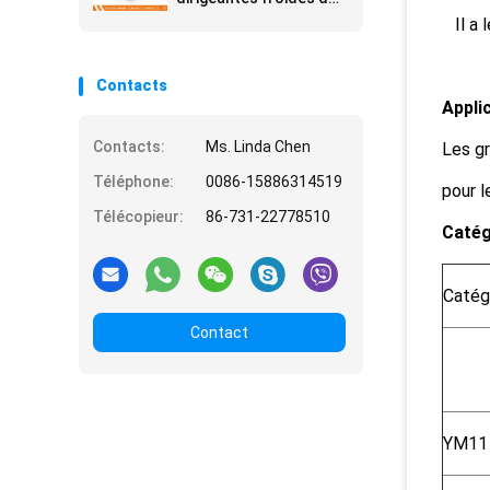
carbure de carte de
Il a l
travail + de Co
Contacts
Applic
Contacts:
Ms. Linda Chen
Les gr
Téléphone:
0086-15886314519
pour l
Télécopieur:
86-731-22778510
Catég
Catég
Contact
YM11