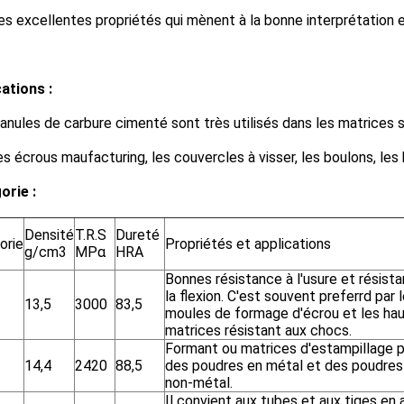
es excellentes propriétés qui mènent à la bonne interprétation 
ations :
anules de carbure cimenté sont très utilisés dans les matrices 
es écrous maufacturing, les couvercles à visser, les boulons, les
orie :
Densité
T.R.S
Dureté
orie
Propriétés et applications
g/cm3
MPα
HRA
Bonnes résistance à l'usure et résist
la flexion. C'est souvent preferrd par 
13,5
3000
83,5
moules de formage d'écrou et les ha
matrices résistant aux chocs.
Formant ou matrices d'estampillage 
14,4
2420
88,5
des poudres en métal et des poudres
non-métal.
Il convient aux tubes et aux tiges en 