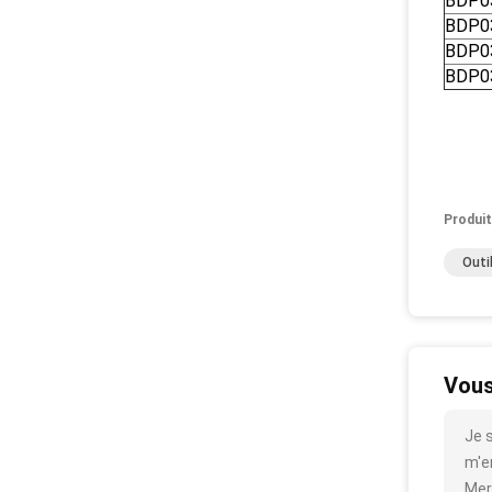
BDP0
BDP0
BDP0
BDP0
Produit
Outi
Vous
Je 
m'en
Mer