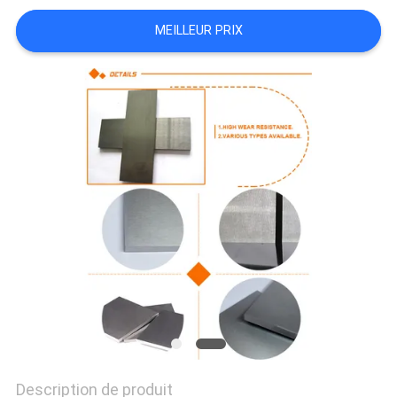
PLAN
MEILLEUR PRIX
DU
SITE
PRIVACY
POLICY
Description de produit