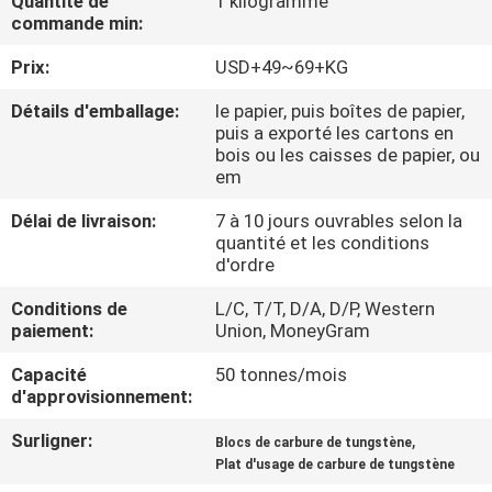
Quantité de
1 kilogramme
commande min:
CONTRÔLE
Prix:
USD+49~69+KG
DE
Détails d'emballage:
le papier, puis boîtes de papier,
QUALITÉ
puis a exporté les cartons en
bois ou les caisses de papier, ou
em
CONTACTEZ-
Délai de livraison:
7 à 10 jours ouvrables selon la
NOUS
quantité et les conditions
d'ordre
NOUVELLES
Conditions de
L/C, T/T, D/A, D/P, Western
paiement:
Union, MoneyGram
DEMANDEZ
Capacité
50 tonnes/mois
d'approvisionnement:
UNE
Surligner:
,
CITATION
Blocs de carbure de tungstène
Plat d'usage de carbure de tungstène