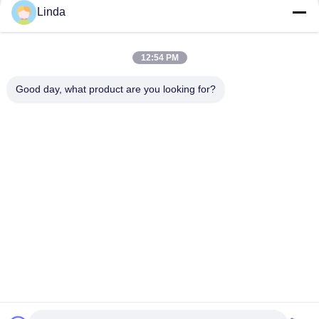
Linda
Barre fine de coupe de tranchant de couteaux de plat de
carbure de tungstène de grosseur du grain YL10.2 petite
12:54 PM
Plat résistant à l'usure de coupeur de carbure cimenté pour
des machines de travail du bois avec des trous
Good day, what product are you looking for?
Catégories populaires
Tous
Le Carbure De 
Bandes De Carbure 
Tungstène Meurent
De Tungstène
Plat De Carbure De 
Goujons De Carbure 
Tungstène
De Tungstène Pour 
HPGR
Lame De Coupeur 
Carbure De 
De Carbure De 
Tungstène Rod
Tungstène
Le Carbure De 
Astuces De Carbure 
Tungstène A Vu Des 
De Tungstène
Astuces