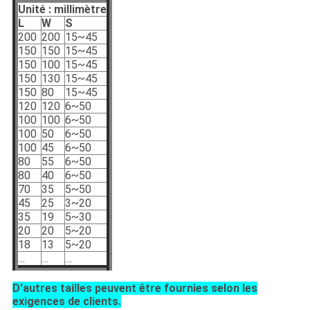
Unité : millimètre
L
W
S
200
200
15~45
150
150
15~45
150
100
15~45
150
130
15~45
150
80
15~45
120
120
6~50
100
100
6~50
100
50
6~50
100
45
6~50
80
55
6~50
80
40
6~50
70
35
5~50
45
25
3~20
35
19
5~30
20
20
5~20
18
13
5~20
…
…
…
D'autres tailles peuvent être fournies selon les
exigences de clients.