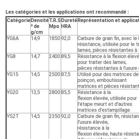
Les catégories et les applications ont recommandé :
Catégorie
Densité
T.R.S
Dureté
Représentation et applica
³ de
Mpα
HRA
g/cm
YG6A
14,9
1850
92,0
Carbure de grain fin, avec l
résistance, utilisée pour le 
lames, pièces résistantes à l
YG8
14,7
2400
89,5
Résistance à la flexion élevé
pour traiter des lames,
pièces résistantes à l'usure 
YG15
14,5
2500
87,5
Utilisé pour des matrices de
poinçon, emboutissant
matrices et pièces résistant
YG20
13,5
2800
85,5
Résistance à la
flexion élevée, utilisée pour
l'étape meurt et d'autres
matrices d'estampillage.
YS2T
14,5
2350
92,0
Carbure de grain fin, résista
l'usure élevée,
résistance à la
flexion élevée, haute résist