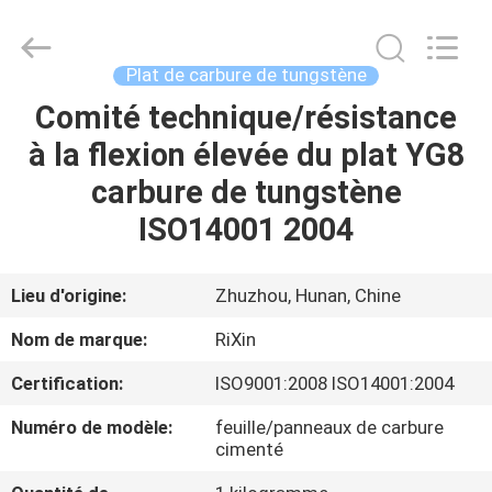
2026
Zhuzhou
Mingri
Cemented
Carbide
Plat de carbure de tungstène
Co.,
Ltd..
All
Comité technique/résistance
MAISON
Rights
Reserved.
à la flexion élevée du plat YG8
PRODUITS
carbure de tungstène
ISO14001 2004
AU
SUJET
Lieu d'origine:
Zhuzhou, Hunan, Chine
DE
Nom de marque:
RiXin
NOUS
Certification:
ISO9001:2008 ISO14001:2004
Numéro de modèle:
feuille/panneaux de carbure
VISITE
cimenté
D'USINE