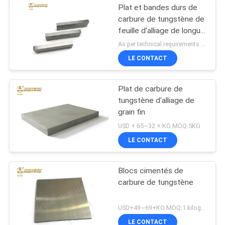
Plat et bandes durs de
carbure de tungstène de
feuille d'alliage de longue
durée pour l'outil de
As per technical requirements MOQ:5KG
coupe
LE CONTACT
Plat de carbure de
tungstène d'alliage de
grain fin
USD + 65~32 + KG MOQ:5KG
LE CONTACT
Blocs cimentés de
carbure de tungstène
USD+49~69+KG MOQ:1 kilogramme
LE CONTACT