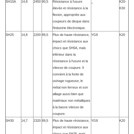
SH10A
14,8
2450
90,5
Résistance à l'usure
_
K20-
élevée et résistance à la
K30
flexion, appropriée aux
coupeurs de disque dans
l'industrie électronique.
SH25
14,8
2200
89,5
Plus de haute résistance,
YG8
K20
impact et résistance aux
chocs que SH6A, mais
inférieur dans la
résistance à l'usure et la
vitesse de coupure. Il
convient à la fonte de
usinage rugueuse, le
métal non ferreux et son
alliage aussi bien que
matériaux non métalliques
à la basse vitesse de
coupure.
SH30
14,7
2320
89,5
Plus de haute résistance,
YG8
K20
impact et résistance aux
chocs que SH25, mais