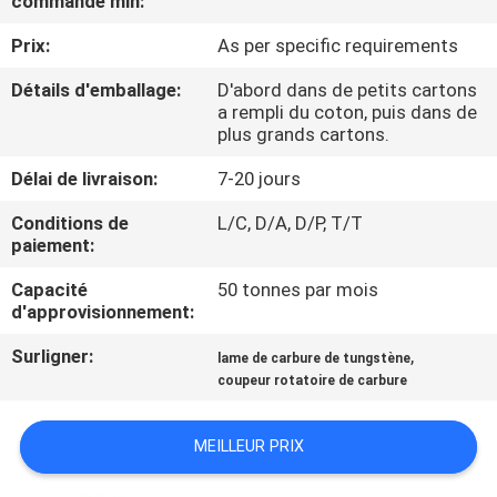
commande min:
Prix:
As per specific requirements
CONTRÔLE
DE
Détails d'emballage:
D'abord dans de petits cartons
a rempli du coton, puis dans de
QUALITÉ
plus grands cartons.
Délai de livraison:
7-20 jours
CONTACTEZ-
Conditions de
L/C, D/A, D/P, T/T
NOUS
paiement:
Capacité
50 tonnes par mois
NOUVELLES
d'approvisionnement:
Surligner:
,
lame de carbure de tungstène
DEMANDEZ
coupeur rotatoire de carbure
UNE
MEILLEUR PRIX
CITATION