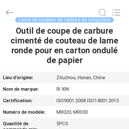
2026
Zhuzhou
Mingri
Cemented
Carbide
Lame de coupeur de carbure de tungstène
Co.,
Ltd..
All
Outil de coupe de carbure
MAISON
Rights
Reserved.
cimenté de couteau de lame
PRODUITS
ronde pour en carton ondulé
de papier
AU
SUJET
Lieu d'origine:
Zhuzhou, Hunan, Chine
DE
Nom de marque:
RI XIN
NOUS
Certification:
ISO9001:2008 ISO14001:2015
Numéro de modèle:
MR020, MR030
VISITE
D'USINE
Quantité de
5PCS