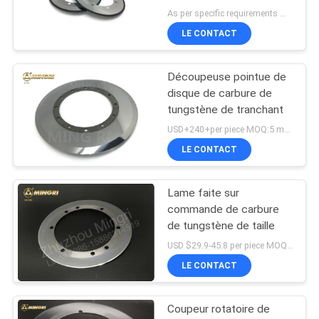
de tungstène coupe de
As per specific requirements MOQ:2pcs
papier ondulée
LE CONTACT
Découpeuse pointue de
disque de carbure de
tungstène de tranchant
USD+240+per piece MOQ:5 morceaux
LE CONTACT
Lame faite sur
commande de carbure
de tungstène de taille
USD $29.9-45.8 per piece MOQ:1 morceau
LE CONTACT
Coupeur rotatoire de