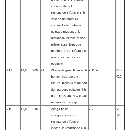
inférieur dans la
résistance à l'usure et la
vitesse de coupure. Il
convient à la fonte de
usinage rugueuse, le
métal non ferreux et son
alliage aussi bien que
matériaux non métalliques
à la basse vitesse de
coupure.
SH35
14,5
2200
91
Alliage de grain fin avec la
YG10X
K10-
bonne résistance à
K20
l'usure. Il convient au bois
dur, au contreplaqué, à la
carte PCB, au PVC et aux
métaux de usinage.
SH40
14,5
2480
92
Alliage fin de
YS2T
K10-
catégorie avec la
K20
résistance à l'usure
élevée, la résistance à la