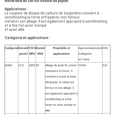
matérielle en carton ondulé de papier
Applications :
Le coupeur de disque de carbure de tungstène convient à
semifinishing la fonte effrayante, non ferreux
métal et son alliage. Il est également approprié à semifinishing
et à finir l'en acier trempé
et acier allié.
Catégorie et applications :
Catégorie
Densité
T.R.S
Dureté
Propriétés et
Approximativement
OIN
g/cm3
MPα
HRA
applications
Catégories
en Chine
SH6A
14,9
1850
92
Alliage de grain fin, bonne
YG6A
K10
résistance à l'usure. Il
convient à usiner la fonte
effrayante, le métal non
ferreux et son alliage. Il
est également approprié à
semifinishing et à finir
l'acier en acier trempé et
allié.