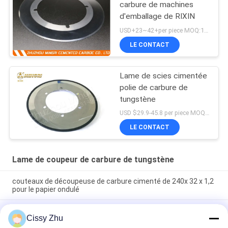
carbure de machines
d'emballage de RIXIN
USD+23~42+per piece MOQ:1 morceau
LE CONTACT
Lame de scies cimentée
polie de carbure de
tungstène
USD $29.9-45.8 per piece MOQ:1 morceau
LE CONTACT
Lame de coupeur de carbure de tungstène
couteaux de découpeuse de carbure cimenté de 240x 32 x 1,2
pour le papier ondulé
Coupeur de grande précision de disque de carbure de lame de
Cissy Zhu
découpeuse de comité technique pour la machine de fente de
cuivre d'aluminium