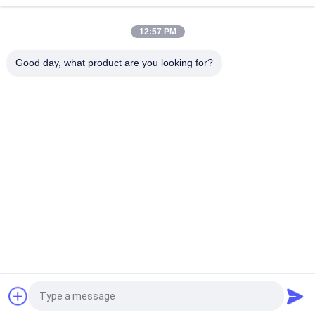
Lame inférieure rotatoire circulaire de machine de Rewinder
12:57 PM
de deux de comité technique d'anneau de carbure de disque
couteaux de coupeur
Good day, what product are you looking for?
Catégories populaires
Tous
Le Carbure De 
Bandes De Carbure 
Tungstène Meurent
De Tungstène
Plat De Carbure De 
Goujons De Carbure 
Tungstène
De Tungstène Pour 
HPGR
Lame De Coupeur 
Carbure De 
De Carbure De 
Tungstène Rod
Tungstène
Le Carbure De 
Astuces De Carbure 
Tungstène A Vu Des 
De Tungstène
Astuces
Demandez un devis