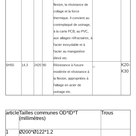
flexion, la résistance de
collage et la force
thermique. Il convient au
contreplaqué de usinage,
à la carte PCB, au PVC,
aux alliages réfractaires, à
l'acier inoxydable et à
l'acier au manganèse
élevé etc.
_
K20-
SH50
14,3
2420
90
Résistance à l'usure
K30
modérée et résistance à
la flexion, appropriées à
l'alliage en acier de
usinage etc.
article
Tailles communes OD*ID*T
Trous
(millimètres)
1
Ø200*Ø122*1.2