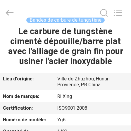
2026
Zhuzhou
Mingri
Cemented
Carbide
Bandes de carbure de tungstène
Co.,
Ltd..
All
Le carbure de tungstène
MAISON
Rights
Reserved.
cimenté dépouille/barre plat
PRODUITS
avec l'alliage de grain fin pour
usiner l'acier inoxydable
AU
SUJET
Lieu d'origine:
Ville de Zhuzhou, Hunan
Provience, P.R.China
DE
NOUS
Nom de marque:
Ri Xing
Certification:
ISO9001:2008
VISITE
Numéro de modèle:
Yg6
D'USINE