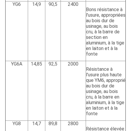
YG6
14,9
90,5
2400
Bons résistance à
l'usure, appropriées
au bois dur de
usinage, au bois
cru, à la barre de
section en
aluminium, à la tige
en laiton et à la
fonte
YG6A
14,85
92,5
2000
Résistance à
l'usure plus haute
que YM6, approprié
au bois dur de
usinage, au bois
cru, à la barre en
aluminium, à la tige
en laiton et à la
fonte
YG8
14,7
89,8
2800
Résistance élevée