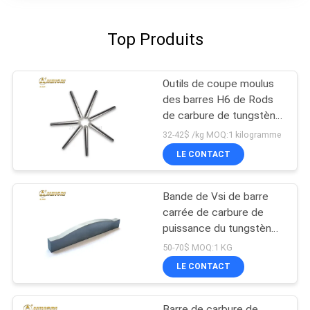
Top Produits
Outils de coupe moulus
des barres H6 de Rods
de carbure de tungstène
YL10.2
32-42$ /kg MOQ:1 kilogramme
LE CONTACT
Bande de Vsi de barre
carrée de carbure de
puissance du tungstène
K10 de matière première
50-70$ MOQ:1 KG
pour la pierre de broyeur
LE CONTACT
Barre de carbure de