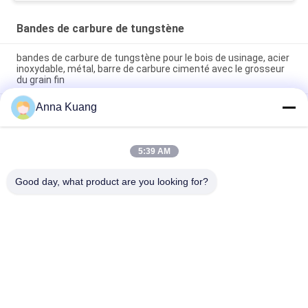
Bandes de carbure de tungstène
bandes de carbure de tungstène pour le bois de usinage, acier
inoxydable, métal, barre de carbure cimenté avec le grosseur
du grain fin
Anna Kuang
Le carbure de tungstène d'OEM dépouille des barres pour que
la fonte de usinage soit les outils de coupe pointus de haut
toughtness du couteau K30 de carbure
5:39 AM
Le carbure de tungstène dépouille des couteaux pour
l'aluminium, la tige et la fonte de usinage de bois dur
Good day, what product are you looking for?
Catégories populaires
Tous
Le Carbure De 
Bandes De Carbure 
Tungstène Meurent
De Tungstène
Plat De Carbure De 
Goujons De Carbure 
Tungstène
De Tungstène Pour 