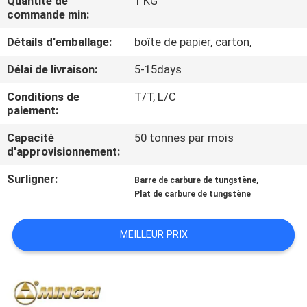
Quantité de
1 KG
commande min:
CONTRÔLE
Détails d'emballage:
boîte de papier, carton,
DE
Délai de livraison:
5-15days
QUALITÉ
Conditions de
T/T, L/C
paiement:
CONTACTEZ-
Capacité
50 tonnes par mois
NOUS
d'approvisionnement:
Surligner:
,
Barre de carbure de tungstène
NOUVELLES
Plat de carbure de tungstène
DEMANDEZ
MEILLEUR PRIX
UNE
CITATION