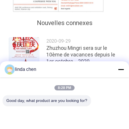
PLAN
DU
Nouvelles connexes
SITE
2020-09-29
PRIVACY
Zhuzhou Mingri sera sur le
POLICY
10ème de vacances depuis le
1er octobre -, 2020
linda chen
top
8:28 PM
Good day, what product are you looking for?
Catégories populaires
Tous
Le Carbure De 
Bandes De Carbure 