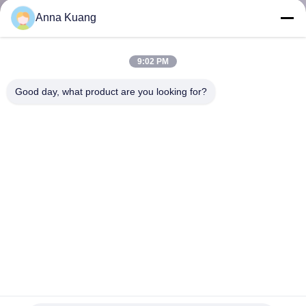
Anna Kuang
CONTRÔLE
DE
9:02 PM
QUALITÉ
Good day, what product are you looking for?
CONTACTEZ-
NOUS
NOUVELLES
DEMANDEZ
UNE
Épaisseur non standard adaptée aux besoins du client du plat
CITATION
2-50mm de feuille de carbure de tungstène YM20
Plat de carbure de tungstène
2025-04-07